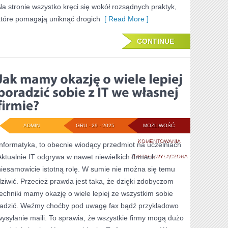
Na stronie wszystko kręci się wokół rozsądnych praktyk,
które pomagają uniknąć drogich
[ Read More ]
CONTINUE
ADMIN
GRU - 29 - 2025
MOŻLIWOŚĆ
JAK
KOMENTOWANIA
Informatyka, to obecnie wiodący przedmiot na uczelniach
Aktualnie IT odgrywa w nawet niewielkich firmach
MAMY
ZOSTAŁA WYŁĄCZONA
niesamowicie istotną rolę. W sumie nie można się temu
OKAZJĘ
dziwić. Przecież prawda jest taka, że dzięki zdobyczom
O
techniki mamy okazję o wiele lepiej ze wszystkim sobie
WIELE
radzić. Weźmy choćby pod uwagę fax bądź przykładowo
wysyłanie maili. To sprawia, że wszystkie firmy mogą dużo
LEPIEJ