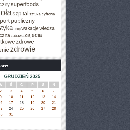
superfoods
czny
oła
szpital
sztuka cyfrowa
port publiczny
styka
wiedza
wakacje
urlop
zajęcia
czna
zabawa
tkowe
zdrowe
zdrowie
enie
GRUDZIEŃ 2025
W
Ś
C
P
S
N
2
3
4
5
6
7
9
10
11
12
13
14
16
17
18
19
20
21
23
24
25
26
27
28
30
31