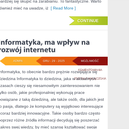
bardziej się skupić na zarabianiu. To fantastyczne. Warto
PORADZIĆ
również mieć na uwadze, iż
[ Read More ]
SOBIE
Z
CONTINUE
IT
WE
WŁASNEJ
FIRMIE?
ADMIN
GRU - 29 - 2025
MOŻLIWOŚĆ
INFORMATYKA,
KOMENTOWANIA
Informatyka, to obecnie bardzo prężnie rozwijająca się
dziedzina Informatyka to dziedzina, jaka w aktualnych
MA
ZOSTAŁA WYŁĄCZONA
czasach cieszy się niesamowitym zainteresowaniem nie
WPŁYW
tylko osób, jakie profesjonalniej wykonują prace
NA
powiązane z taką dziedziną, ale także osób, dla jakich jest
ROZWÓJ
to pasja, dlatego że komputery są wyjątkowo interesujące
i coraz bardziej innowacyjne. Takie osoby bardzo często
INTERNETU
poprzez różne źródła informacji decydują się poszerzać
zakres swej wiedzy, by mieć szansę kształtować swoje