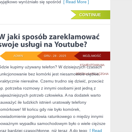
wyjątkowo wyróżniało się spośród
[ Read More ]
CONTINUE
ADMIN
GRU - 28 - 2025
MOŻLIWOŚĆ
W
KOMENTOWANIA
Gdzie kupimy używany telefon? W dzisiejszych czasach
funkcjonowanie bez komórki jest niesamowicie ciężkie,
JAKI
ZOSTAŁA WYŁĄCZONA
praktycznie nierealne. Czemu trudno się dziwić, przecież
SPOSÓB
np. potrzeba rozmowy z innymi osobami jest jedną z
ZAREKLAMOWAĆ
najważniejszych potrzeb człowieka. A na dodatek warto
SWOJE
zauważyć ile ludzkich istnień uratowały telefony
komórkowe! W końcu gdy nie było komórek,
USŁUGI
powiadomienie pogotowia ratunkowego o między innymi
NA
poważnym wypadku samochodowym było o wiele cięższe
YOUTUBE?
oraz bardziej czasochłonne, niż teraz. A do tego
[ Read