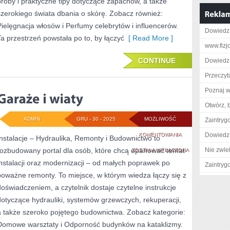
próby i praktyczne tipy dotyczące zapachów, a także
szerokiego świata dbania o skórę. Zobacz również:
TRYBU
Pielęgnacja włosów i Perfumy celebrytów i influencerów.
ŻYCIA
Dowiedz s
Ta przestrzeń powstała po to, by łączyć
[ Read More ]
www.fizj
CONTINUE
Dowiedz 
Przeczyta
Poznaj w
Otwórz, 
ADMIN
GRU - 30 - 2025
MOŻLIWOŚĆ
Zaintry
GARAŻE
KOMENTOWANIA
Dowiedz 
Instalacje – Hydraulika, Remonty i Budownictwo to
rozbudowany portal dla osób, które chcą opanować temat
I
Nie zwlek
ZOSTAŁA WYŁĄCZONA
instalacji oraz modernizacji – od małych poprawek po
Zaintry
WIATY
poważne remonty. To miejsce, w którym wiedza łączy się z
doświadczeniem, a czytelnik dostaje czytelne instrukcje
dotyczące hydrauliki, systemów grzewczych, rekuperacji,
a także szeroko pojętego budownictwa. Zobacz kategorie:
Domowe warsztaty i Odporność budynków na kataklizmy.