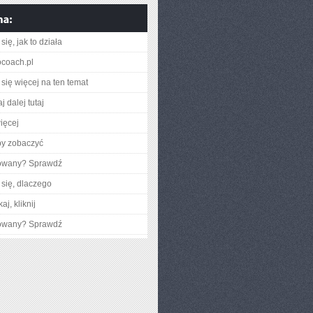
ię, jak to działa
ocoach.pl
się więcej na ten temat
j dalej tutaj
ięcej
by zobaczyć
gowany? Sprawdź
się, dlaczego
aj, kliknij
gowany? Sprawdź