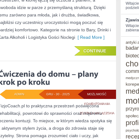
przestrzeń, w której łączą się uczucia z planem, a
POPRAWINY
Witajci
swoboda idzie w parze z przemyślaną strukturą. Dzięki
podzieli
temu zarówno para młoda, jak i drużba, świadkowa,
Zjawi
najbliżsi czy uczestnicy uroczystości mogą poczuć się
Witajcie
bardziej komfortowo. Kategorie na stronie to Bary, Drinki i
zabiera
Karta Alkoholi i Logistyka Gości Noclegi
[ Read More ]
antyki
badan
CONTINUE
biote
cho
comm
medycz
korepe
med
ADMIN
GRU - 30 - 2025
MOŻLIWOŚĆ
mot
ĆWICZENIA
KOMENTOWANIA
FizjoCoach.pl to praktyczna przestrzeń poświęcona
przyr
rehabilitacji, powrotowi do sprawności oraz mądremu
DO
ZOSTAŁA WYŁĄCZONA
społec
leczeniu kontuzji. To miejsce, w którym wiedza spotyka się
prof
DOMU
z aktywnym stylem życia, a droga do zdrowia staje się
psycholo
–
rece
czytelny. Strona pomaga zrozumieć ciało i uczy, jak