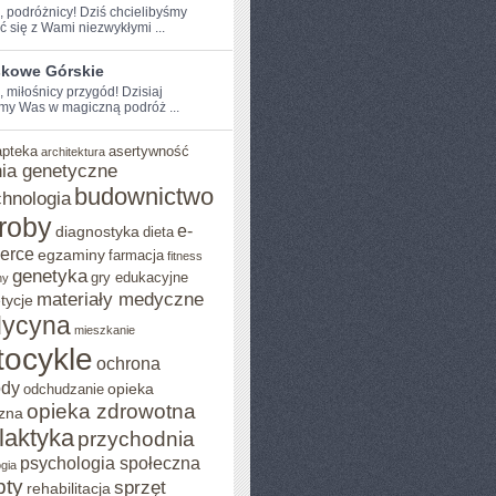
e, podróżnicy! Dziś chcielibyśmy
ć⁤ się z Wami niezwykłymi ...
skowe Górskie
, miłośnicy przygód! Dzisiaj
my Was w magiczną podróż ...
apteka
asertywność
architektura
ia genetyczne
budownictwo
chnologia
roby
e-
diagnostyka
dieta
erce
egzaminy
farmacja
fitness
genetyka
gry edukacyjne
ny
materiały medyczne
tycje
ycyna
mieszkanie
ocykle
ochrona
ody
opieka
odchudzanie
opieka zdrowotna
zna
ilaktyka
przychodnia
psychologia społeczna
gia
pty
sprzęt
rehabilitacja