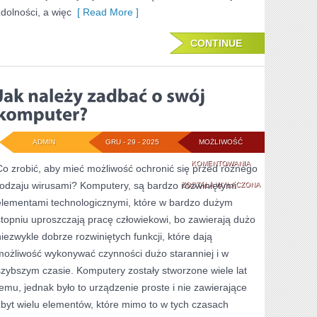
zdolności, a więc
[ Read More ]
CONTINUE
ADMIN
GRU - 29 - 2025
MOŻLIWOŚĆ
JAK
KOMENTOWANIA
Co zrobić, aby mieć możliwość ochronić się przed różnego
rodzaju wirusami? Komputery, są bardzo rozwiniętymi
NALEŻY
ZOSTAŁA WYŁĄCZONA
elementami technologicznymi, które w bardzo dużym
ZADBAĆ
stopniu uproszczają pracę człowiekowi, bo zawierają dużo
O
niezwykle dobrze rozwiniętych funkcji, które dają
SWÓJ
możliwość wykonywać czynności dużo staranniej i w
szybszym czasie. Komputery zostały stworzone wiele lat
KOMPUTER?
temu, jednak było to urządzenie proste i nie zawierające
zbyt wielu elementów, które mimo to w tych czasach