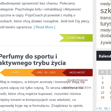
PLANY
odbudowywać sprawność bez chaosu. Polecamy
medy
szk
kategorie: Psychologia bólu i rehabilitacji i Aktywność
KROK
fizyczna w ciąży. FizjoCoach.pl powstał z myślą o
PO
trans
osobach, które chcą działać rozsądnie. Jeśli boli Cię plecy,
tury
KROKU
jeśli biodro ogranicza
[ Read More ]
medy
doda
CONTINUE
żywi
P
ADMIN
GRU - 30 - 2025
MOŻLIWOŚĆ
1
PERFUMY
KOMENTOWANIA
Witaj w miejscu, w którym aromaty i kosmetyki stają się
8
czymś więcej niż tylko rutyną. To strona stworzona dla
DO
ZOSTAŁA WYŁĄCZONA
15
22
osób, które chcą mądrze kupować, rozumieć różnice
SPORTU
29
między tonami w kompozycjach oraz wiedzieć, co
I
naprawdę kryje się w formularzu. Znajdziesz tu opinie,
« lis
sty »
AKTYWNEGO