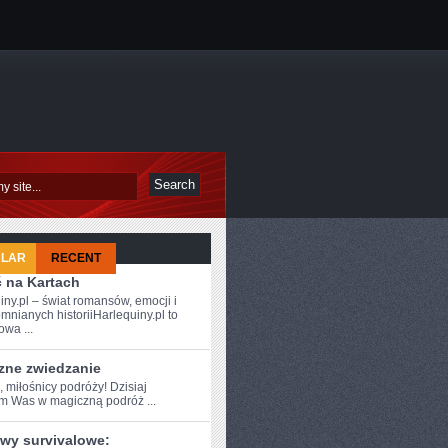
ULAR
RECENT
ć na Kartach
iny.pl – świat romansów, emocji i
mnianych historiiHarlequiny.pl to
owa ...
zne zwiedzanie
, miłośnicy podróży! ⁤Dzisiaj
am Was w ⁤magiczną podróż ...
wy survivalowe: