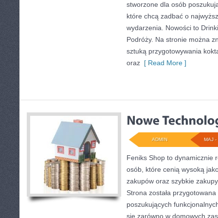
stworzone dla osób poszukują
które chcą zadbać o najwyżs
wydarzenia. Nowości to Drinki 
Podróży. Na stronie można zn
sztuką przygotowywania kokta
oraz
[ Read More ]
ADMIN
MAJ - 
Feniks Shop to dynamicznie ro
osób, które cenią wysoką jak
zakupów oraz szybkie zakup
Strona została przygotowana
poszukujących funkcjonalnyc
się zarówno w domowych zast