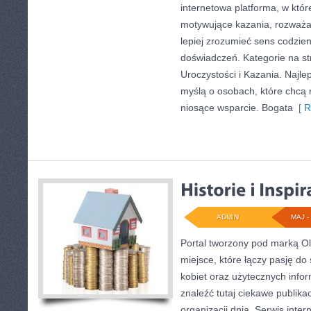
internetowa platforma, w któ
motywujące kazania, rozważa
lepiej zrozumieć sens codzi
doświadczeń. Kategorie na str
Uroczystości i Kazania. Najle
myślą o osobach, które chcą 
niosące wsparcie. Bogata
[ R
ADMIN
MAJ - 
Portal tworzony pod marką O
miejsce, które łączy pasję do s
kobiet oraz użytecznych infor
znaleźć tutaj ciekawe publika
organizacji dnia. Serwis inte