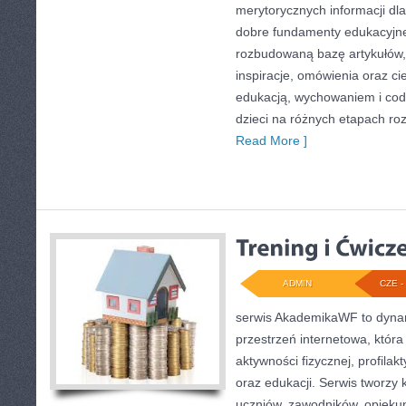
merytorycznych informacji dl
dobre fundamenty edukacyjne
rozbudowaną bazę artykułów,
inspiracje, omówienia oraz c
edukacją, wychowaniem i co
dzieci na różnych etapach ro
Read More ]
ADMIN
CZE - 
serwis AkademikaWF to dynam
przestrzeń internetowa, która
aktywności fizycznej, profilakt
oraz edukacji. Serwis tworz
uczniów, zawodników, opieku