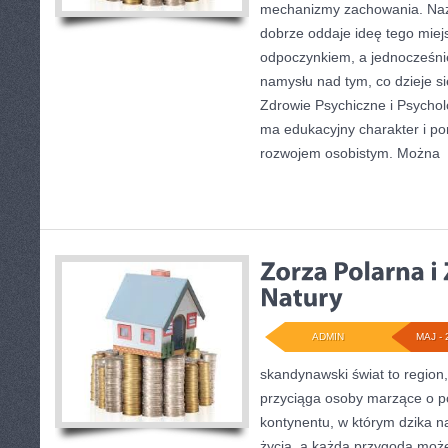
mechanizmy zachowania. Na
dobrze oddaje ideę tego miejs
odpoczynkiem, a jednocześni
namysłu nad tym, co dzieje s
Zdrowie Psychiczne i Psychol
ma edukacyjny charakter i po
rozwojem osobistym. Można
[
ADMIN
MAJ - 
skandynawski świat to region,
przyciąga osoby marzące o p
kontynentu, w którym dzika na
życia, a każda przygoda może