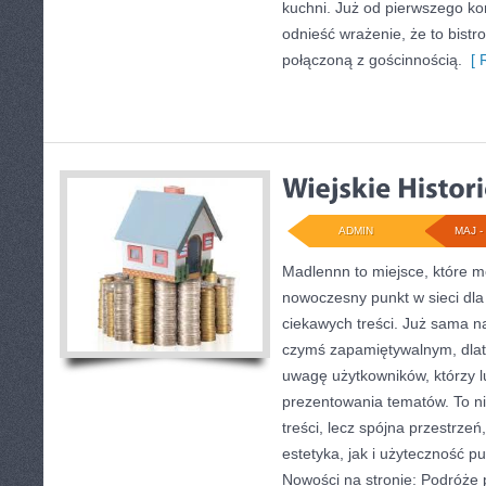
kuchni. Już od pierwszego k
odnieść wrażenie, że to bistr
połączoną z gościnnością.
[ R
ADMIN
MAJ - 
Madlennn to miejsce, które m
nowoczesny punkt w sieci dla
ciekawych treści. Już sama n
czymś zapamiętywalnym, dlat
uwagę użytkowników, którzy l
prezentowania tematów. To ni
treści, lecz spójna przestrze
estetyka, jak i użyteczność p
Nowości na stronie: Podróże 