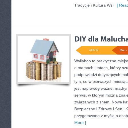
Tradycje i Kultura Wsi.
[ Read
ADMIN
MAJ - 
Wallaboo to praktyczne miejs
o mamach i tatach, którzy sz
podpowiedzi dotyczących mal
tym, co w pierwszych miesiąca
jest naprawdę ważne: mądrym
serwis, w którym można znal
związanych z snem. Nowe kate
Bezpieczne i Zdrowe i Sen i K
przygotowana z myślą o osob
More ]