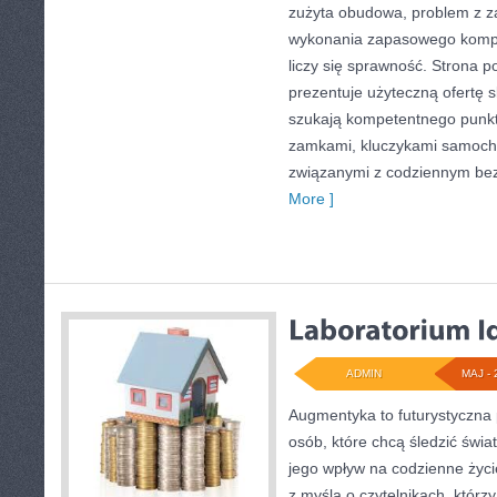
zużyta obudowa, problem z z
wykonania zapasowego komple
liczy się sprawność. Strona 
prezentuje użyteczną ofertę 
szukają kompetentnego punkt
zamkami, kluczykami samoch
związanymi z codziennym be
More ]
ADMIN
MAJ - 
Augmentyka to futurystyczna 
osób, które chcą śledzić świat
jego wpływ na codzienne życi
z myślą o czytelnikach, którzy