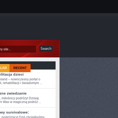
ULAR
RECENT
litacja dzieci
oland – nowoczesny portal o
i, rehabilitacji i świadomym ...
zne zwiedzanie
, miłośnicy podróży! ⁤Dzisiaj
am Was w ⁤magiczną podróż ...
wy survivalowe:
e, podróżnicy! Dziś chcielibyśmy