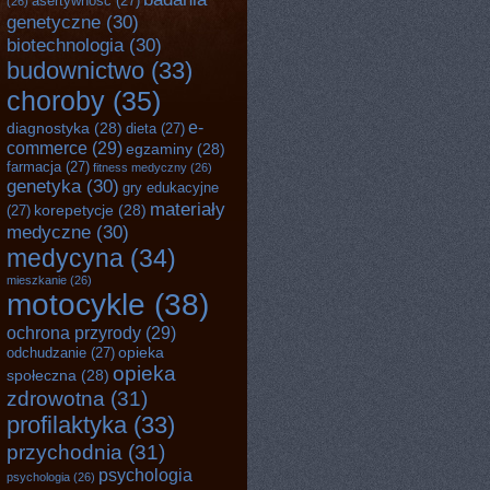
asertywność
(27)
(26)
genetyczne
(30)
biotechnologia
(30)
budownictwo
(33)
choroby
(35)
e-
diagnostyka
(28)
dieta
(27)
commerce
(29)
egzaminy
(28)
farmacja
(27)
fitness medyczny
(26)
genetyka
(30)
gry edukacyjne
materiały
korepetycje
(28)
(27)
medyczne
(30)
medycyna
(34)
mieszkanie
(26)
motocykle
(38)
ochrona przyrody
(29)
opieka
odchudzanie
(27)
opieka
społeczna
(28)
zdrowotna
(31)
profilaktyka
(33)
przychodnia
(31)
psychologia
psychologia
(26)