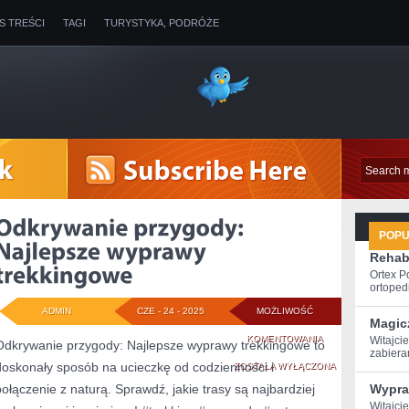
IS TREŚCI
TAGI
TURYSTYKA, PODRÓŻE
POP
Rehabi
Ortex P
ortopedi
ADMIN
CZE - 24 - 2025
MOŻLIWOŚĆ
Magic
ODKRYWANIE
KOMENTOWANIA
Witajcie
Odkrywanie przygody: Najlepsze wyprawy trekkingowe to
‌zabier
doskonały sposób na ucieczkę od codzienności i
PRZYGODY:
ZOSTAŁA WYŁĄCZONA
połączenie z naturą. Sprawdź, jakie trasy są najbardziej
Wypra
NAJLEPSZE
Witajci