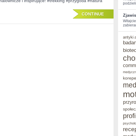
malownicze i inspirujące! #trekking #przygoda #natura
podzieli
WYPRAWY
TREKKINGOWE
CONTINUE
Zjawi
Witajcie
zabiera
antyki
badan
biote
cho
comm
medycz
korepe
med
mot
przyr
społec
prof
psycholo
rece