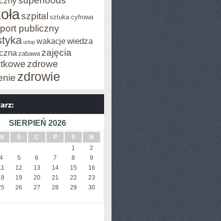
superfoods
czny
oła
szpital
sztuka cyfrowa
port publiczny
styka
wiedza
wakacje
urlop
zajęcia
czna
zabawa
tkowe
zdrowe
zdrowie
enie
SIERPIEŃ 2026
W
Ś
C
P
S
N
1
2
4
5
6
7
8
9
11
12
13
14
15
16
18
19
20
21
22
23
25
26
27
28
29
30