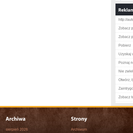
http://au
Zobacz p
Zobacz p
Pobierz
Uzyskaj 
Poznaj n
Nie zwlek
Otwórz, 
Zaintry
Zobacz t
sierpień 2026
Archiwum