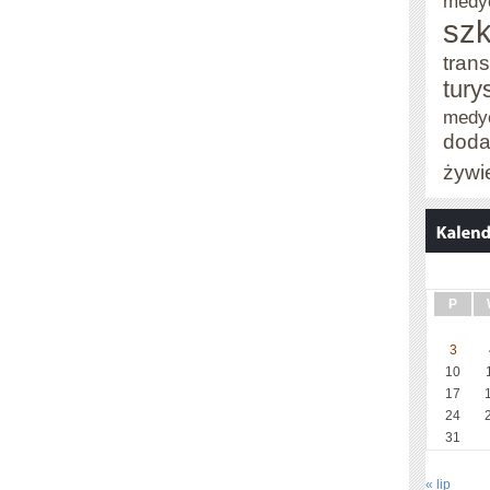
medy
szk
trans
tury
medy
doda
żywi
P
3
10
17
24
31
« lip