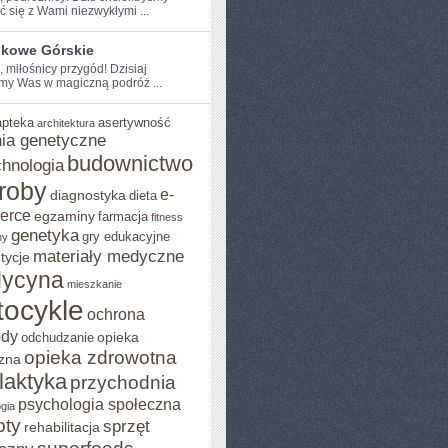
ć⁤ się z Wami niezwykłymi ...
skowe Górskie
, miłośnicy przygód! Dzisiaj
my Was w magiczną podróż ...
apteka
asertywność
architektura
ia genetyczne
budownictwo
chnologia
roby
e-
diagnostyka
dieta
erce
egzaminy
farmacja
fitness
genetyka
gry edukacyjne
ny
materiały medyczne
tycje
ycyna
mieszkanie
ocykle
ochrona
ody
opieka
odchudzanie
opieka zdrowotna
zna
ilaktyka
przychodnia
psychologia społeczna
gia
pty
sprzęt
rehabilitacja