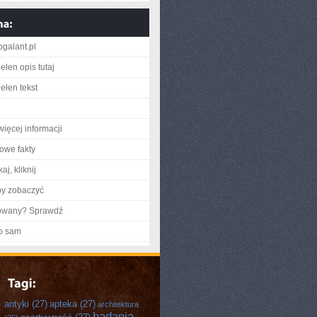
togalant.pl
ełen opis tutaj
ełen tekst
więcej informacji
owe fakty
aj, kliknij
by zobaczyć
gowany? Sprawdź
o sam
antyki
(27)
apteka
(27)
architektura
badania