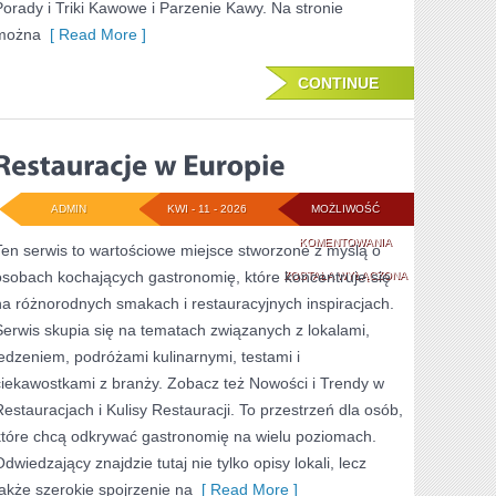
Porady i Triki Kawowe i Parzenie Kawy. Na stronie
można
[ Read More ]
CONTINUE
ADMIN
KWI - 11 - 2026
MOŻLIWOŚĆ
RESTAURACJE
KOMENTOWANIA
Ten serwis to wartościowe miejsce stworzone z myślą o
osobach kochających gastronomię, które koncentruje się
W
ZOSTAŁA WYŁĄCZONA
na różnorodnych smakach i restauracyjnych inspiracjach.
EUROPIE
Serwis skupia się na tematach związanych z lokalami,
jedzeniem, podróżami kulinarnymi, testami i
ciekawostkami z branży. Zobacz też Nowości i Trendy w
Restauracjach i Kulisy Restauracji. To przestrzeń dla osób,
które chcą odkrywać gastronomię na wielu poziomach.
Odwiedzający znajdzie tutaj nie tylko opisy lokali, lecz
także szerokie spojrzenie na
[ Read More ]