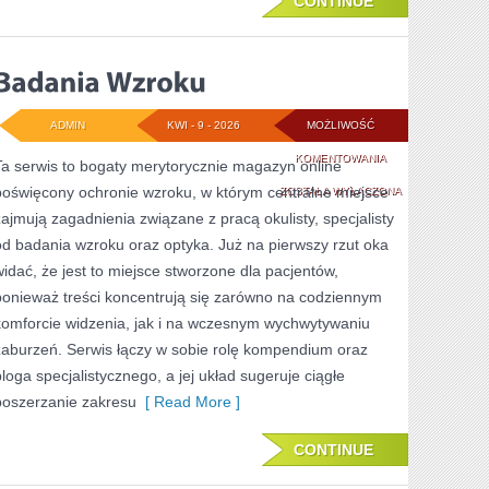
CONTINUE
ADMIN
KWI - 9 - 2026
MOŻLIWOŚĆ
BADANIA
KOMENTOWANIA
Ta serwis to bogaty merytorycznie magazyn online
poświęcony ochronie wzroku, w którym centralne miejsce
WZROKU
ZOSTAŁA WYŁĄCZONA
zajmują zagadnienia związane z pracą okulisty, specjalisty
od badania wzroku oraz optyka. Już na pierwszy rzut oka
widać, że jest to miejsce stworzone dla pacjentów,
ponieważ treści koncentrują się zarówno na codziennym
komforcie widzenia, jak i na wczesnym wychwytywaniu
zaburzeń. Serwis łączy w sobie rolę kompendium oraz
bloga specjalistycznego, a jej układ sugeruje ciągłe
poszerzanie zakresu
[ Read More ]
CONTINUE