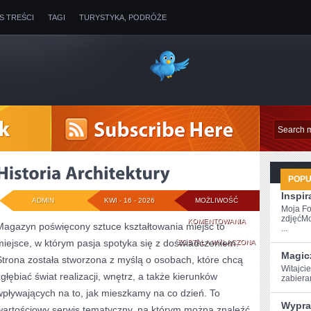
IS TREŚCI
TAGI
TURYSTYKA, PODRÓŻE
POP
Inspir
ADMIN
KWI - 16 - 2026
MOŻLIWOŚĆ
Moja Fo
zdjęćMo
HISTORIA
KOMENTOWANIA
Magazyn poświęcony sztuce kształtowania miejsc to
...
miejsce, w którym pasja spotyka się z doświadczeniem.
ARCHITEKTURY
ZOSTAŁA WYŁĄCZONA
Magic
Strona została stworzona z myślą o osobach, które chcą
Witajcie
zgłębiać świat realizacji, wnętrz, a także kierunków
‌zabier
wpływających na to, jak mieszkamy na co dzień. To
Wypra
wartościowy serwis tematyczny, na którym można znaleźć