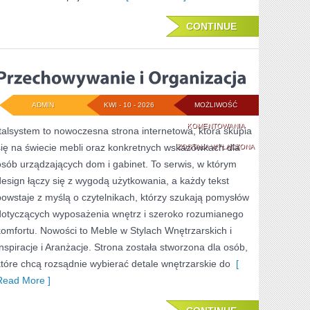
CONTINUE
ADMIN
KWI - 10 - 2026
MOŻLIWOŚĆ
PRZECHOWYWANI
KOMENTOWANIA
Italsystem to nowoczesna strona internetowa, która skupia
się na świecie mebli oraz konkretnych wskazówkach dla
I
ZOSTAŁA WYŁĄCZONA
osób urządzających dom i gabinet. To serwis, w którym
ORGANIZACJA
design łączy się z wygodą użytkowania, a każdy tekst
powstaje z myślą o czytelnikach, którzy szukają pomysłów
dotyczących wyposażenia wnętrz i szeroko rozumianego
komfortu. Nowości to Meble w Stylach Wnętrzarskich i
Inspiracje i Aranżacje. Strona została stworzona dla osób,
które chcą rozsądnie wybierać detale wnętrzarskie do
[
Read More ]