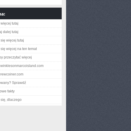
więcej tutaj
j dalej tutaj
się więcej tutaj
się więcej na ten temat
aby przeczytać więcej
eriwinklesonmarcoisland.com
ndrewcoiner.com
gowany? Sprawdź
owe fakty
się, dlaczego