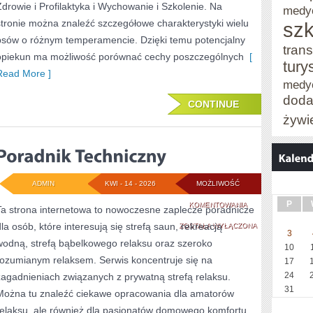
Zdrowie i Profilaktyka i Wychowanie i Szkolenie. Na
medy
stronie można znaleźć szczegółowe charakterystyki wielu
szk
psów o różnym temperamencie. Dzięki temu potencjalny
trans
opiekun ma możliwość porównać cechy poszczególnych
[
tury
Read More ]
medy
doda
CONTINUE
żywi
ADMIN
KWI - 14 - 2026
MOŻLIWOŚĆ
P
PORADNIK
KOMENTOWANIA
Ta strona internetowa to nowoczesne zaplecze poradnicze
dla osób, które interesują się strefą saun, rekreacją
TECHNICZNY
ZOSTAŁA WYŁĄCZONA
3
wodną, strefą bąbelkowego relaksu oraz szeroko
10
rozumianym relaksem. Serwis koncentruje się na
17
24
zagadnieniach związanych z prywatną strefą relaksu.
31
Można tu znaleźć ciekawe opracowania dla amatorów
relaksu, ale również dla pasjonatów domowego komfortu.