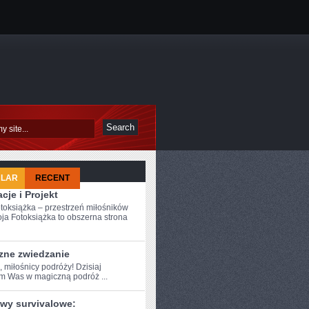
ULAR
RECENT
acje i Projekt
toksiążka – przestrzeń miłośników
ja Fotoksiążka to obszerna strona
zne zwiedzanie
, miłośnicy podróży! ⁤Dzisiaj
am Was w ⁤magiczną podróż ...
wy survivalowe: