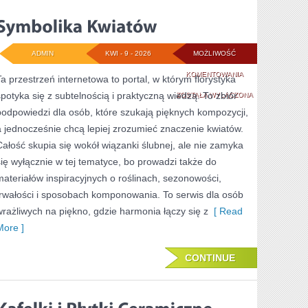
ADMIN
KWI - 9 - 2026
MOŻLIWOŚĆ
SYMBOLIKA
KOMENTOWANIA
Ta przestrzeń internetowa to portal, w którym florystyka
spotyka się z subtelnością i praktyczną wiedzą. To zbiór
KWIATÓW
ZOSTAŁA WYŁĄCZONA
podpowiedzi dla osób, które szukają pięknych kompozycji,
a jednocześnie chcą lepiej zrozumieć znaczenie kwiatów.
Całość skupia się wokół wiązanki ślubnej, ale nie zamyka
się wyłącznie w tej tematyce, bo prowadzi także do
materiałów inspiracyjnych o roślinach, sezonowości,
trwałości i sposobach komponowania. To serwis dla osób
wrażliwych na piękno, gdzie harmonia łączy się z
[ Read
More ]
CONTINUE