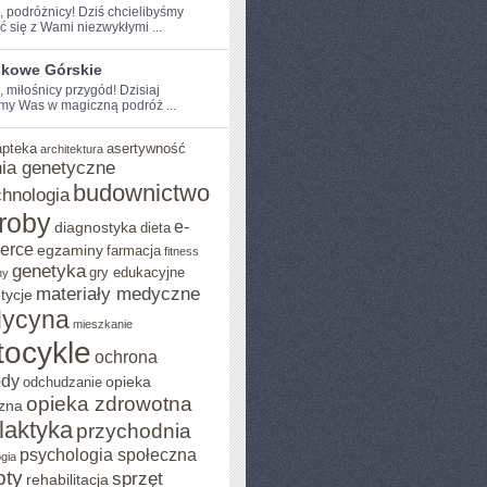
e, podróżnicy! Dziś chcielibyśmy
ć⁤ się z Wami niezwykłymi ...
skowe Górskie
, miłośnicy przygód! Dzisiaj
my Was w magiczną podróż ...
apteka
asertywność
architektura
ia genetyczne
budownictwo
chnologia
roby
e-
diagnostyka
dieta
erce
egzaminy
farmacja
fitness
genetyka
gry edukacyjne
ny
materiały medyczne
tycje
ycyna
mieszkanie
ocykle
ochrona
ody
opieka
odchudzanie
opieka zdrowotna
zna
ilaktyka
przychodnia
psychologia społeczna
gia
pty
sprzęt
rehabilitacja