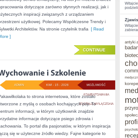
Witajci
opracowania dotyczące zarówno słynnych realizacji, jak i
podzieli
użytecznych inspiracji związanych z urządzaniem
Zjawi
przestrzeni użytkowej. Polecamy Współczesne Trendy i
Witajcie
ylwetki Architektów. Na stronie czytelnik trafia
[ Read
zabiera
More ]
antyki
badan
CONTINUE
biote
cho
comm
medycz
korepe
ADMIN
KWI - 15 - 2026
MOŻLIWOŚĆ
med
WYCHOWANIE
KOMENTOWANIA
Pakawilkolaka to strona internetowa, które zostało
mot
stworzone z myślą o osobach kochających psy. To
I
ZOSTAŁA WYŁĄCZONA
przyr
centrum informacji, w którym użytkownik znajdzie
SZKOLENIE
społec
przydatne informacje dotyczące psiego zdrowia i
prof
zachowania. To portal dla pasjonatów, w którym inspiracja
psycholo
łączą się w użyteczne źródło wiedzy. Fajne kategorie to
rece