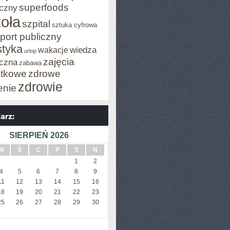
superfoods
czny
oła
szpital
sztuka cyfrowa
port publiczny
styka
wiedza
wakacje
urlop
zajęcia
czna
zabawa
tkowe
zdrowe
zdrowie
enie
SIERPIEŃ 2026
W
Ś
C
P
S
N
1
2
4
5
6
7
8
9
11
12
13
14
15
16
18
19
20
21
22
23
25
26
27
28
29
30