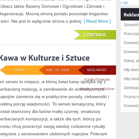
« lip
Zobacz także Baseny Domowe i Ogrodowe i Zdrowie i
Regeneracja. Mocną stroną portalu pozostaje bogactwo
reści. Nie jest to wyłącznie strona o jednej
[ Read More ]
Sprawdź 
Przeczyta
CONTINUE
Dowiedz 
Dowiedz 
Kliknij, 
http://p
ADMIN
KWI - 13 - 2026
MOŻLIWOŚĆ
http://a
KAWA
KOMENTOWANIA
ten serwis to miejsce, w której świat kawy spotyka się z
Zaintry
herbacianą tradycją, a zamiłowanie do aromatycznych
W
ZOSTAŁA WYŁĄCZONA
napojów zamienia się w praktyczne porady, ciekawostki i
Poznaj n
KULTURZE
solidną porcję wiadomości. To serwis tematyczny, który
Dowiedz 
I
został stworzony dla fanów małej czarnej, smakoszy
SZTUCE
herbacianych kompozycji, a także dla tych, którzy po
prostu chcą poszerzyć swoją wiedzę codzienne rytuały
związane z serwowaniem ulubionych napojów. Polecam