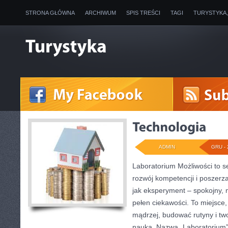
STRONA GŁÓWNA
ARCHIWUM
SPIS TREŚCI
TAGI
TURYSTYKA
ADMIN
GRU - 
Laboratorium Możliwości to se
rozwój kompetencji i poszerz
jak eksperyment – spokojny, 
pełen ciekawości. To miejsce
mądrzej, budować rutyny i two
nauką. Nazwa „Laboratorium” 