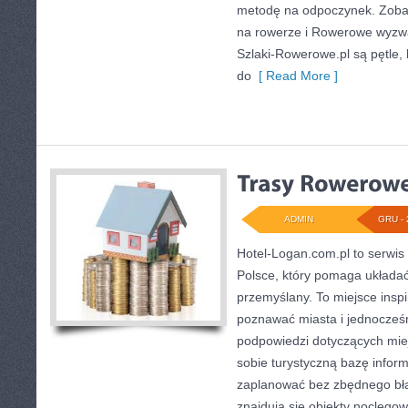
metodę na odpoczynek. Zobac
na rowerze i Rowerowe wyzwa
Szlaki-Rowerowe.pl są pętle
do
[ Read More ]
ADMIN
GRU - 
Hotel-Logan.com.pl to serwis
Polsce, który pomaga układa
przemyślany. To miejsce inspi
poznawać miasta i jednocześn
podpowiedzi dotyczących miej
sobie turystyczną bazę informa
zaplanować bez zbędnego bł
znajdują się obiekty noclego