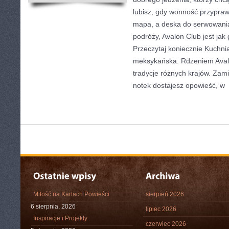
lubisz, gdy wonność przypraw
mapa, a deska do serwowania
podróży, Avalon Club jest ja
Przeczytaj koniecznie Kuchni
meksykańska. Rdzeniem Avalo
tradycje różnych krajów. Zami
notek dostajesz opowieść, w
[
Miłość na Kartach Powieści
sierpień 2026
6 sierpnia, 2026
lipiec 2026
Inspiracje i Projekty
czerwiec 2026