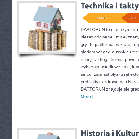
ADMIN
GRU - 
DAPTORUN to magazyn onlin
niezawodowemu, mniej znany
gry. To platforma, w której re
głodem wiedzy, a zwykłe treni
relację z drogi. Strona powsta
wybierają osiedlowe hale, kam
sercu, zamiast błysku reflekt
profilaktyka zdrowotna i Narc
DAPTORUN znajduje się gracz
More ]