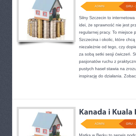
ADMIN
GRU - 
Silny Szczecin to internetowa
idei, że sprawność nie jest p
regularnej pracy. To miejsce
Szczecina i okolic, które chcą
niezależnie od tego, czy dopi
za sobą setki sesji ćwiczeń. S
pasjonatów ruchu z praktycz
pustych haseł stawia na zrozu
inspirację do działania. Zoba
ADMIN
GRU - 
Matka w Berku to serwis podr