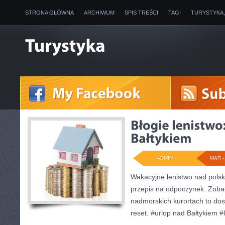
STRONA GŁÓWNA
ARCHIWUM
SPIS TREŚCI
TAGI
TURYSTYKA
ADMIN
MAR - 
Wakacyjne lenistwo nad polsk
przepis na odpoczynek. Zoba
nadmorskich kurortach to dos
reset. #urlop nad Bałtykiem #