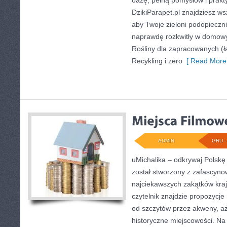
oazę, pełną pomysłów i prakt
DzikiParapet.pl znajdziesz ws
aby Twoje zieloni podopieczni 
naprawdę rozkwitły w domow
Rośliny dla zapracowanych (ła
Recykling i zero
[ Read More 
ADMIN
GRU - 
uMichalika – odkrywaj Polskę t
został stworzony z zafascyn
najciekawszych zakątków kraj
czytelnik znajdzie propozycje
od szczytów przez akweny, aż
historyczne miejscowości. Na 