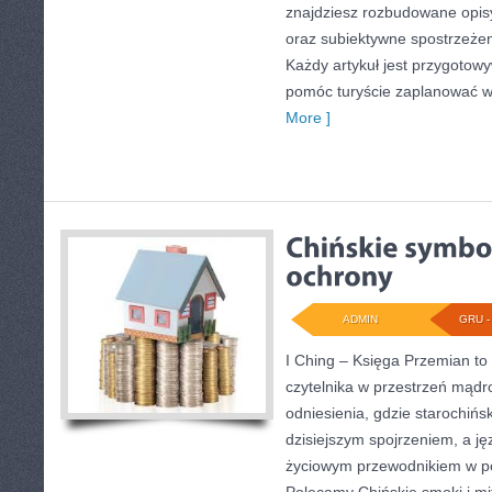
znajdziesz rozbudowane opisy
oraz subiektywne spostrzeżen
Każdy artykuł jest przygotow
pomóc turyście zaplanować w
More ]
ADMIN
GRU - 
I Ching – Księga Przemian to 
czytelnika w przestrzeń mądr
odniesienia, gdzie starochińs
dzisiejszym spojrzeniem, a ję
życiowym przewodnikiem w p