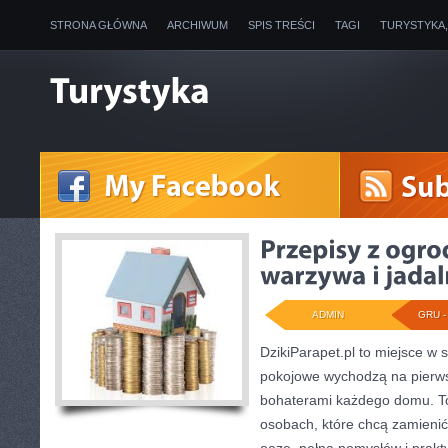
STRONA GŁÓWNA
ARCHIWUM
SPIS TREŚCI
TAGI
TURYSTYKA
ADMIN
GRU - 
DzikiParapet.pl to miejsce w s
pokojowe wychodzą na pierwsz
bohaterami każdego domu. To
osobach, które chcą zamienić