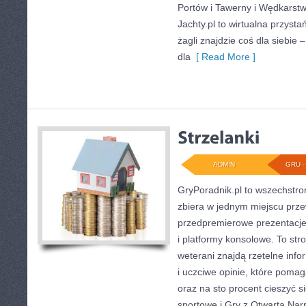
Portów i Tawerny i Wędkarst
Jachty.pl to wirtualna przysta
żagli znajdzie coś dla siebie 
dla
[ Read More ]
ADMIN
GRU - 
GryPoradnik.pl to wszechstro
zbiera w jednym miejscu prze
przedpremierowe prezentacje
i platformy konsolowe. To str
weterani znajdą rzetelne inf
i uczciwe opinie, które pomag
oraz na sto procent cieszyć s
sportowe i Gry z Otwartą Na