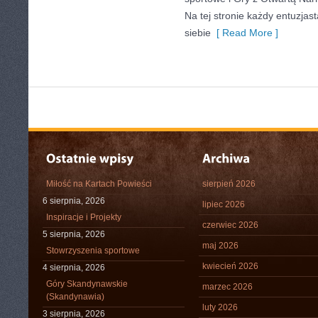
Na tej stronie każdy entuzjast
siebie
[ Read More ]
Miłość na Kartach Powieści
sierpień 2026
6 sierpnia, 2026
lipiec 2026
Inspiracje i Projekty
czerwiec 2026
5 sierpnia, 2026
maj 2026
Stowrzyszenia sportowe
kwiecień 2026
4 sierpnia, 2026
Góry Skandynawskie
marzec 2026
(Skandynawia)
luty 2026
3 sierpnia, 2026