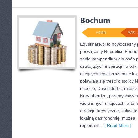
ADMIN
MAR - 
Edusimare.pl to nowoczesny p
poświęcony Republice Federal
sobie kompendium dla osób p
szukających inspiracji na odk
chcących lepiej zrozumieć lok
pojawiają się treści o stolicy
mieście, Düsseldorfie, mieści
Norymberdze, przemysłowym 
wielu innych miejscach, a te
atrakcje turystyczne, zakwat
lokalną gastronomię, muzea, 
regionalne.
[ Read More ]