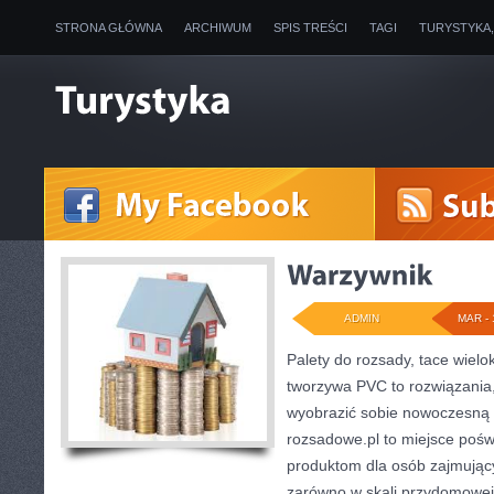
STRONA GŁÓWNA
ARCHIWUM
SPIS TREŚCI
TAGI
TURYSTYKA
ADMIN
MAR - 
Palety do rozsady, tace wielo
tworzywa PVC to rozwiązania,
wyobrazić sobie nowoczesną u
rozsadowe.pl to miejsce poś
produktom dla osób zajmując
zarówno w skali przydomowej, 