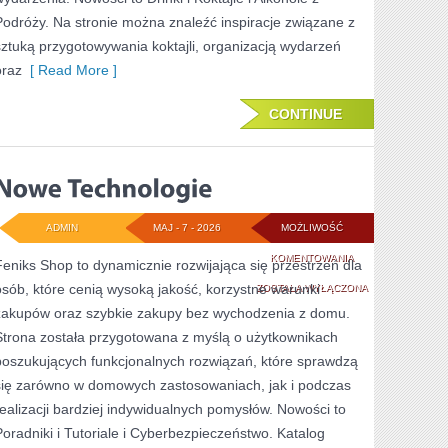
Podróży. Na stronie można znaleźć inspiracje związane z
sztuką przygotowywania koktajli, organizacją wydarzeń
oraz
[ Read More ]
CONTINUE
ADMIN
MAJ - 7 - 2026
MOŻLIWOŚĆ
NOWE
KOMENTOWANIA
Feniks Shop to dynamicznie rozwijająca się przestrzeń dla
osób, które cenią wysoką jakość, korzystne warunki
TECHNOLOGIE
ZOSTAŁA WYŁĄCZONA
zakupów oraz szybkie zakupy bez wychodzenia z domu.
Strona została przygotowana z myślą o użytkownikach
poszukujących funkcjonalnych rozwiązań, które sprawdzą
się zarówno w domowych zastosowaniach, jak i podczas
realizacji bardziej indywidualnych pomysłów. Nowości to
Poradniki i Tutoriale i Cyberbezpieczeństwo. Katalog