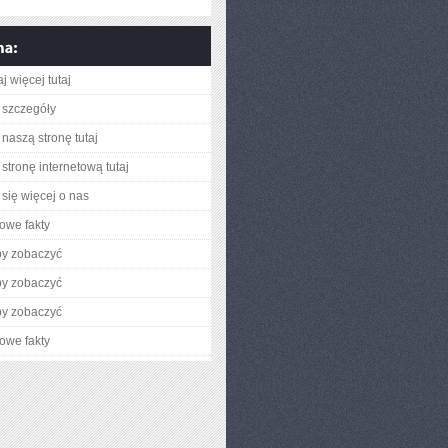
j więcej tutaj
 szczegóły
naszą stronę tutaj
stronę internetową tutaj
się więcej o nas
owe fakty
by zobaczyć
by zobaczyć
by zobaczyć
owe fakty