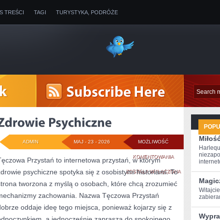
IS TREŚCI
TAGI
TURYSTYKA, PODRÓŻE
POP
Miłoś
ADMIN
MAJ - 23 - 2026
MOŻLIWOŚĆ
Harlequ
niezapo
ZDROWIE
KOMENTOWANIA
Tęczowa Przystań to internetowa przystań, w którym
internet
zdrowie psychiczne spotyka się z osobistymi historiami. To
PSYCHICZNE
ZOSTAŁA WYŁĄCZONA
Magic
strona tworzona z myślą o osobach, które chcą zrozumieć
Witajcie
mechanizmy zachowania. Nazwa Tęczowa Przystań
‌zabier
dobrze oddaje ideę tego miejsca, ponieważ kojarzy się z
Wypra
odpoczynkiem, a jednocześnie zaprasza do spokojnego