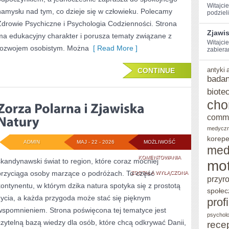
Witajci
namysłu nad tym, co dzieje się w człowieku. Polecamy
podzieli
Zdrowie Psychiczne i Psychologia Codzienności. Strona
Zjawi
ma edukacyjny charakter i porusza tematy związane z
Witajcie
rozwojem osobistym. Można
[ Read More ]
zabiera
antyki
CONTINUE
badan
biote
cho
comm
medycz
korepe
ADMIN
MAJ - 22 - 2026
MOŻLIWOŚĆ
med
ZORZA
KOMENTOWANIA
skandynawski świat to region, które coraz mocniej
mot
przyciąga osoby marzące o podróżach. To część
POLARNA
ZOSTAŁA WYŁĄCZONA
przyr
kontynentu, w którym dzika natura spotyka się z prostotą
I
społec
życia, a każda przygoda może stać się pięknym
prof
ZJAWISKA
wspomnieniem. Strona poświęcona tej tematyce jest
psycholo
NATURY
czytelną bazą wiedzy dla osób, które chcą odkrywać Danii,
rece