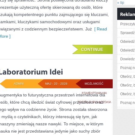
liczy się sprawność. Strona poświęcona dorabianiu kluczy
« lip
prezentuje użyteczną ofertę skierowaną do osób, które
szukają kompetentnego punktu zajmującego się kluczami,
zamkami, kluczykami samochodowymi oraz usługami
Przeczyta
związanymi z codziennym bezpieczeństwem. Już
[ Read
Sprawdź
More ]
Odwiedź 
CONTINUE
Odwiedź 
Dowiedz 
Poznaj n
Otwórz, 
ADMIN
MAJ - 20 - 2026
MOŻLIWOŚĆ
Otwórz, 
LABORATORIUM
KOMENTOWANIA
Otwórz, 
Augmentyka to futurystyczna przestrzeń internetowa dla
osób, które chcą śledzić świat cyfrowej przyszłości oraz
IDEI
ZOSTAŁA WYŁĄCZONA
Poznaj n
jego wpływ na codzienne życie. Strona została stworzona
z myślą o czytelnikach, którzy interesują się tym, jak
maszyny zmieniają nasze nawyki. To miejsce, w którym
nauka nie jest przedstawiana jedynie jako suchy zbiór