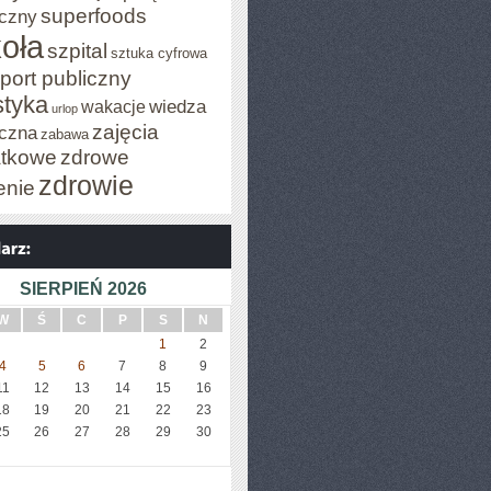
superfoods
czny
oła
szpital
sztuka cyfrowa
port publiczny
styka
wiedza
wakacje
urlop
zajęcia
czna
zabawa
tkowe
zdrowe
zdrowie
enie
SIERPIEŃ 2026
W
Ś
C
P
S
N
1
2
4
5
6
7
8
9
11
12
13
14
15
16
18
19
20
21
22
23
25
26
27
28
29
30