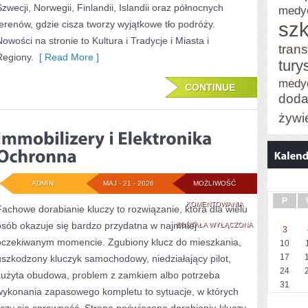
Szwecji, Norwegii, Finlandii, Islandii oraz północnych
medy
szk
terenów, gdzie cisza tworzy wyjątkowe tło podróży.
Nowości na stronie to Kultura i Tradycje i Miasta i
trans
Regiony.
[ Read More ]
tury
medy
CONTINUE
doda
żywi
ADMIN
MAJ - 21 - 2026
MOŻLIWOŚĆ
P
IMMOBILIZERY
KOMENTOWANIA
Fachowe dorabianie kluczy to rozwiązanie, która dla wielu
osób okazuje się bardzo przydatna w najmniej
I
ZOSTAŁA WYŁĄCZONA
3
oczekiwanym momencie. Zgubiony klucz do mieszkania,
10
ELEKTRONIKA
17
uszkodzony kluczyk samochodowy, niedziałający pilot,
OCHRONNA
24
zużyta obudowa, problem z zamkiem albo potrzeba
31
wykonania zapasowego kompletu to sytuacje, w których