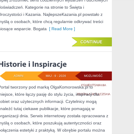
lepiej zrozumieć sens codziennych wydarzeń i duchowych
doświadczeń. Kategorie na stronie to Święta i
Uroczystości i Kazania. NajlepszeKazania.pl powstało z
myślą o osobach, które chcą regularnie odkrywać treści
niosące wsparcie. Bogata
[ Read More ]
CONTINUE
ADMIN
MAJ - 9 - 2026
MOŻLIWOŚĆ
HISTORIE
KOMENTOWANIA
Portal tworzony pod marką OlgaKomorowska.pl to
iejsce, które łączy pasję do stylu życia, inspiracji dla
I
ZOSTAŁA WYŁĄCZONA
kobiet oraz użytecznych informacji. Czytelnicy mogą
INSPIRACJE
znaleźć tutaj ciekawe publikacje, które pomagają w
organizacji dnia. Serwis internetowy została opracowana z
myślą o osobach, które poszukują autentyczności oraz
połączenia estetyki z praktyką. W obrębie portalu można