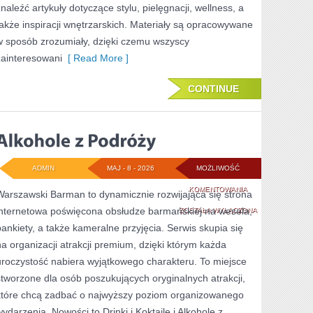
znaleźć artykuły dotyczące stylu, pielęgnacji, wellness, a
także inspiracji wnętrzarskich. Materiały są opracowywane
w sposób zrozumiały, dzięki czemu wszyscy
zainteresowani
[ Read More ]
CONTINUE
ADMIN
MAJ - 8 - 2026
MOŻLIWOŚĆ
ALKOHOLE
KOMENTOWANIA
Warszawski Barman to dynamicznie rozwijająca się strona
internetowa poświęcona obsłudze barmańskiej na wesela,
Z
ZOSTAŁA WYŁĄCZONA
bankiety, a także kameralne przyjęcia. Serwis skupia się
PODRÓŻY
na organizacji atrakcji premium, dzięki którym każda
uroczystość nabiera wyjątkowego charakteru. To miejsce
stworzone dla osób poszukujących oryginalnych atrakcji,
które chcą zadbać o najwyższy poziom organizowanego
wydarzenia. Nowości to Drinki i Koktajle i Alkohole z