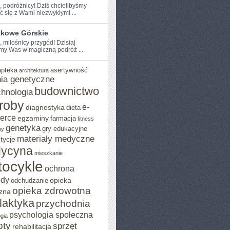
e, podróżnicy! Dziś chcielibyśmy
ć⁤ się z Wami niezwykłymi ...
skowe Górskie
, miłośnicy przygód! Dzisiaj
my Was w magiczną podróż ...
apteka
asertywność
architektura
ia genetyczne
budownictwo
chnologia
roby
e-
diagnostyka
dieta
erce
egzaminy
farmacja
fitness
genetyka
gry edukacyjne
ny
materiały medyczne
tycje
ycyna
mieszkanie
ocykle
ochrona
ody
opieka
odchudzanie
opieka zdrowotna
zna
ilaktyka
przychodnia
psychologia społeczna
gia
pty
sprzęt
rehabilitacja