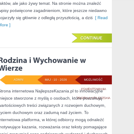
faktów, ale jako żywy temat. Na stronie można znaleźć
wpisy poświęcone zagadnieniom, które jeszcze niedawno
kojarzyły się głównie z odległą przyszłością, a dziś
[ Read
More ]
CONTINUE
ADMIN
MAJ - 10 - 2026
MOŻLIWOŚĆ
RODZINA
KOMENTOWANIA
Strona internetowa NajlepszeKazania.pl to innowacyjne
miejsce stworzone z myślą o osobach, które poszukują
I
ZOSTAŁA WYŁĄCZONA
wartościowych treści związanych z rozwojem duchowym,
WYCHOWANIE
życiem duchowym oraz zadumą nad życiem. To
W
internetowa platforma, w której odbiorcy mogą odnaleźć
WIERZE
motywujące kazania, rozważania oraz teksty pomagające