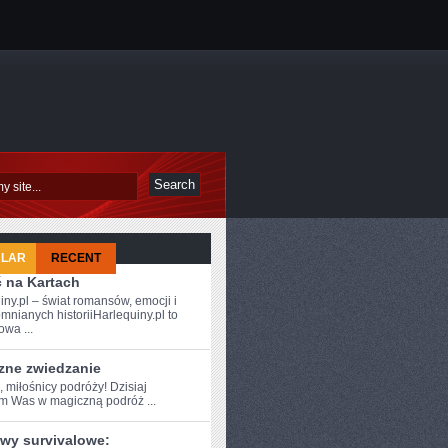
ULAR
RECENT
ć na Kartach
iny.pl – świat romansów, emocji i
mnianych historiiHarlequiny.pl to
owa ...
zne zwiedzanie
, miłośnicy podróży! ⁤Dzisiaj
am Was w ⁤magiczną podróż ...
wy survivalowe: