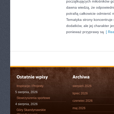
początkujących miłośników got
dawna wiedzą, że odpowiedn
potrafią całkowicie odmienić 
Tematyka strony koncentruje 
dodatków, ale jej charakter je
ponieważ przyprawy są
[ Rea
Inspiracje i Projekty
sierpień 2026
5 sierpnia, 2026
lipiec 2026
Stowrzyszenia sportowe
czerwiec 2026
4 sierpnia, 2026
maj 2026
Góry Skandynawskie