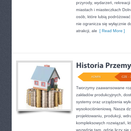
przyrody, wydarzeń, rekreacj
miastach i miasteczkach Doln
osób, które lubią podróżowa
nie ogranicza się wyłącznie d
atrakcji, ale
[ Read More ]
ADMIN
CZE - 
Tworzymy zaawansowane rozw
zakładów produkcyjnych, dos
systemy oraz urządzenia wyko
wysokociśnieniową. Nasza dzi
projektowaniu, produkcji, wdr
kompleksowych rozwiązań, kt
wszędzie tam, gdzie liczy się