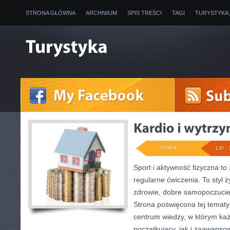
STRONA GŁÓWNA
ARCHIWUM
SPIS TREŚCI
TAGI
TURYSTYKA
ADMIN
LIP - 
Sport i aktywność fizyczna to 
regularne ćwiczenia. To styl 
zdrowie, dobre samopoczucie
Strona poświęcona tej temat
centrum wiedzy, w którym każ
początkujący, jak i zaawans