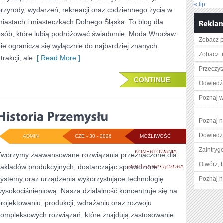
« lip
przyrody, wydarzeń, rekreacji oraz codziennego życia w
miastach i miasteczkach Dolnego Śląska. To blog dla
osób, które lubią podróżować świadomie. Moda Wrocław
Zobacz pe
nie ogranicza się wyłącznie do najbardziej znanych
Zobacz t
trakcji, ale
[ Read More ]
Przeczyta
CONTINUE
Odwiedź 
Poznaj w
Poznaj n
Dowiedz 
ADMIN
CZE - 30 - 2026
MOŻLIWOŚĆ
Zaintry
HISTORIA
KOMENTOWANIA
Tworzymy zaawansowane rozwiązania przeznaczone dla
Otwórz, 
zakładów produkcyjnych, dostarczając sprawdzone
PRZEMYSŁU
ZOSTAŁA WYŁĄCZONA
systemy oraz urządzenia wykorzystujące technologię
Poznaj n
wysokociśnieniową. Nasza działalność koncentruje się na
projektowaniu, produkcji, wdrażaniu oraz rozwoju
kompleksowych rozwiązań, które znajdują zastosowanie