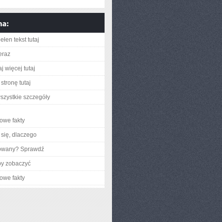
łen tekst tutaj
eraz
j więcej tutaj
stronę tutaj
szystkie szczegóły
owe fakty
się, dlaczego
gowany? Sprawdź
by zobaczyć
owe fakty