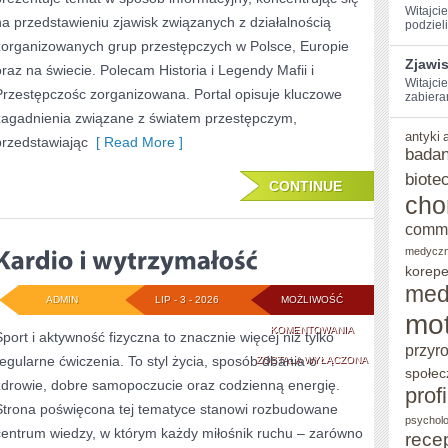
Witajci
na przedstawieniu zjawisk związanych z działalnością
podzieli
zorganizowanych grup przestępczych w Polsce, Europie
Zjawi
oraz na świecie. Polecam Historia i Legendy Mafii i
Witajcie
Przestępczośc zorganizowana. Portal opisuje kluczowe
zabiera
zagadnienia związane z światem przestępczym,
antyki
przedstawiając
[ Read More ]
badan
biote
CONTINUE
cho
comm
medycz
korepe
med
ADMIN
LIP - 3 - 2026
MOŻLIWOŚĆ
mot
KARDIO
KOMENTOWANIA
Sport i aktywność fizyczna to znacznie więcej niż tylko
przyr
regularne ćwiczenia. To styl życia, sposób dbania o
I
ZOSTAŁA WYŁĄCZONA
społec
zdrowie, dobre samopoczucie oraz codzienną energię.
WYTRZYMAŁOŚĆ
prof
Strona poświęcona tej tematyce stanowi rozbudowane
psycholo
centrum wiedzy, w którym każdy miłośnik ruchu – zarówno
rece