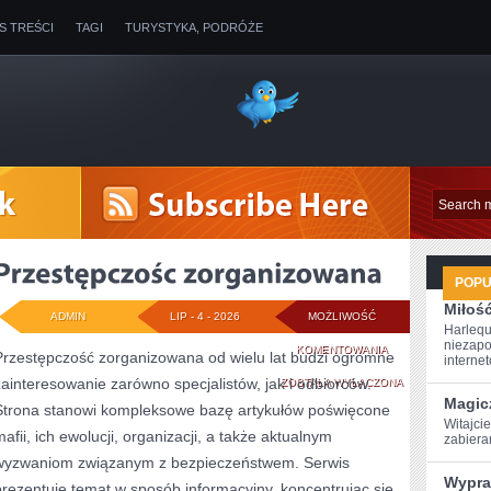
IS TREŚCI
TAGI
TURYSTYKA, PODRÓŻE
POP
Miłoś
ADMIN
LIP - 4 - 2026
MOŻLIWOŚĆ
Harlequ
niezapo
PRZESTĘPCZOŚC
KOMENTOWANIA
Przestępczość zorganizowana od wielu lat budzi ogromne
internet
zainteresowanie zarówno specjalistów, jak i odbiorców.
ZORGANIZOWANA
ZOSTAŁA WYŁĄCZONA
Magic
Strona stanowi kompleksowe bazę artykułów poświęcone
Witajcie
mafii, ich ewolucji, organizacji, a także aktualnym
‌zabier
wyzwaniom związanym z bezpieczeństwem. Serwis
Wypra
prezentuje temat w sposób informacyjny, koncentrując się