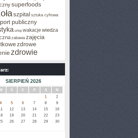
superfoods
czny
oła
szpital
sztuka cyfrowa
port publiczny
styka
wiedza
wakacje
urlop
zajęcia
czna
zabawa
tkowe
zdrowe
zdrowie
enie
SIERPIEŃ 2026
W
Ś
C
P
S
N
1
2
4
5
6
7
8
9
11
12
13
14
15
16
18
19
20
21
22
23
25
26
27
28
29
30