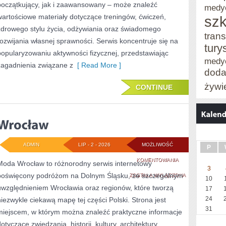
początkujący, jak i zaawansowany – może znaleźć
medy
wartościowe materiały dotyczące treningów, ćwiczeń,
szk
zdrowego stylu życia, odżywiania oraz świadomego
trans
rozwijania własnej sprawności. Serwis koncentruje się na
tury
popularyzowaniu aktywności fizycznej, przedstawiając
medy
zagadnienia związane z
[ Read More ]
doda
żywi
CONTINUE
ADMIN
LIP - 2 - 2026
MOŻLIWOŚĆ
P
WROCŁAW
KOMENTOWANIA
Moda Wrocław to różnorodny serwis internetowy
3
poświęcony podróżom na Dolnym Śląsku, ze szczególnym
ZOSTAŁA WYŁĄCZONA
10
uwzględnieniem Wrocławia oraz regionów, które tworzą
17
24
niezwykle ciekawą mapę tej części Polski. Strona jest
31
miejscem, w którym można znaleźć praktyczne informacje
otyczące zwiedzania, historii, kultury, architektury,