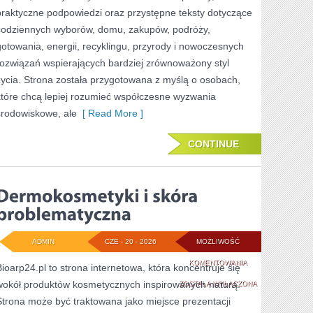
praktyczne podpowiedzi oraz przystępne teksty dotyczące
codziennych wyborów, domu, zakupów, podróży,
gotowania, energii, recyklingu, przyrody i nowoczesnych
rozwiązań wspierających bardziej zrównoważony styl
życia. Strona została przygotowana z myślą o osobach,
które chcą lepiej rozumieć współczesne wyzwania
środowiskowe, ale
[ Read More ]
CONTINUE
ADMIN
CZE - 20 - 2026
MOŻLIWOŚĆ
DERMOKOSMETYK
KOMENTOWANIA
Bioarp24.pl to strona internetowa, która koncentruje się
wokół produktów kosmetycznych inspirowanych naturą.
I
ZOSTAŁA WYŁĄCZONA
Strona może być traktowana jako miejsce prezentacji
SKÓRA