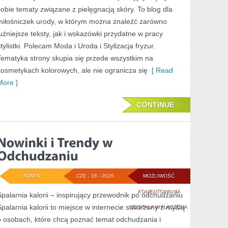
sobie tematy związane z pielęgnacją skóry. To blog dla
KROKU
miłośniczek urody, w którym można znaleźć zarówno
luźniejsze teksty, jak i wskazówki przydatne w pracy
tylistki. Polecam Moda i Uroda i Stylizacja fryzur.
Tematyka strony skupia się przede wszystkim na
kosmetykach kolorowych, ale nie ogranicza się
[ Read
More ]
CONTINUE
ADMIN
CZE - 18 - 2026
MOŻLIWOŚĆ
NOWINKI
KOMENTOWANIA
Spalarnia kalorii – inspirujący przewodnik po odchudzaniu
Spalarnia kalorii to miejsce w internecie stworzony z myślą
I
ZOSTAŁA WYŁĄCZONA
o osobach, które chcą poznać temat odchudzania i
TRENDY