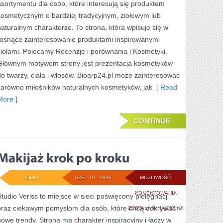
asortymentu dla osób, które interesują się produktem
PROBLEMATYCZN
kosmetycznym o bardziej tradycyjnym, ziołowym lub
naturalnym charakterze. To strona, która wpisuje się w
rosnące zainteresowanie produktami inspirowanymi
ziołami. Polecamy Recenzje i porównania i Kosmetyki.
Głównym motywem strony jest prezentacja kosmetyków
do twarzy, ciała i włosów. Bioarp24.pl może zainteresować
zarówno miłośników naturalnych kosmetyków, jak
[ Read
More ]
CONTINUE
ADMIN
CZE - 19 - 2026
MOŻLIWOŚĆ
MAKIJAŻ
KOMENTOWANIA
Studio Veriss to miejsce w sieci poświęcony pielęgnacji
oraz ciekawym pomysłom dla osób, które chcą odkrywać
KROK
ZOSTAŁA WYŁĄCZONA
nowe trendy. Strona ma charakter inspiracyjny i łączy w
PO