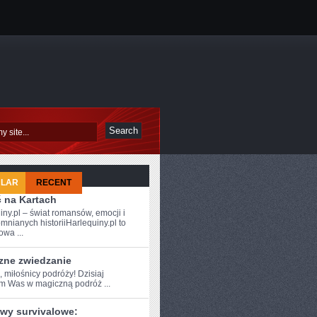
ULAR
RECENT
ć na Kartach
iny.pl – świat romansów, emocji i
mnianych historiiHarlequiny.pl to
owa ...
zne zwiedzanie
, miłośnicy podróży! ⁤Dzisiaj
am Was w ⁤magiczną podróż ...
wy survivalowe: