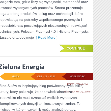
wszędzie tam, gdzie liczy się wydajność, staranność oraz
pewność wykonywanych procesów. Strona prezentuje
bogatą ofertę produktów, usług oraz technologii, które
odpowiadają na potrzeby współczesnego przemysłu i
przedsiębiorstw poszukujących niezawodnych rozwiązań
technicznych. Polecam Przemysł 4.0 i Historia Przemysłu.
Nasza oferta obejmuje
[ Read More ]
CONTINUE
ADMIN
CZE - 27 - 2026
MOŻLIWOŚĆ
ZIELONA
KOMENTOWANIA
Ekos-Sułów to inspirujący blog poświęcony życiu bliżej
natury, który pokazuje, że odpowiedzialność za
ENERGIA
ZOSTAŁA WYŁĄCZONA
środowisko nie musi oznaczać wielkich wyrzeczeń,
skomplikowanych decyzji ani kosztownych zmian. To
miejsce, w którym czytelnik może znaleźć porady,