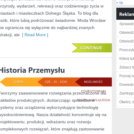
« lip
przyrody, wydarzeń, rekreacji oraz codziennego życia w
miastach i miasteczkach Dolnego Śląska. To blog dla
osób, które lubią podróżować świadomie. Moda Wrocław
Sprawdź 
nie ogranicza się wyłącznie do najbardziej znanych
Odwiedź 
trakcji, ale
[ Read More ]
Odwiedź 
CONTINUE
Przeczyt
Kliknij t
Zobacz t
Poznaj n
ADMIN
CZE - 30 - 2026
MOŻLIWOŚĆ
Dowiedz 
HISTORIA
KOMENTOWANIA
Tworzymy zaawansowane rozwiązania przeznaczone dla
Zaintry
zakładów produkcyjnych, dostarczając sprawdzone
PRZEMYSŁU
ZOSTAŁA WYŁĄCZONA
Otwórz, 
systemy oraz urządzenia wykorzystujące technologię
wysokociśnieniową. Nasza działalność koncentruje się na
projektowaniu, produkcji, wdrażaniu oraz rozwoju
kompleksowych rozwiązań, które znajdują zastosowanie