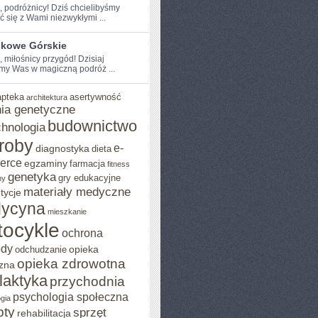
e, podróżnicy! Dziś chcielibyśmy
ć⁤ się z Wami niezwykłymi ...
skowe Górskie
, miłośnicy przygód! Dzisiaj
my Was w magiczną podróż ...
apteka
asertywność
architektura
ia genetyczne
budownictwo
chnologia
roby
e-
diagnostyka
dieta
erce
egzaminy
farmacja
fitness
genetyka
gry edukacyjne
ny
materiały medyczne
tycje
ycyna
mieszkanie
ocykle
ochrona
ody
opieka
odchudzanie
opieka zdrowotna
zna
ilaktyka
przychodnia
psychologia społeczna
gia
pty
sprzęt
rehabilitacja