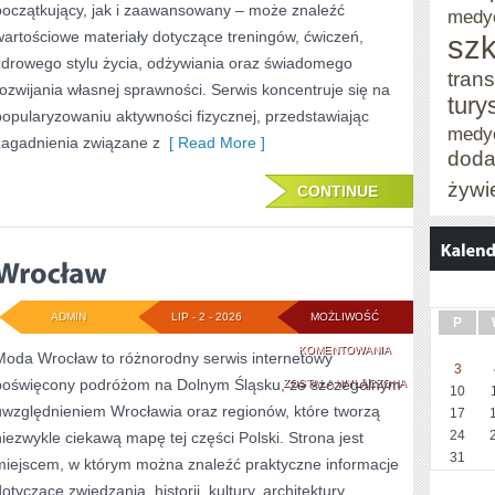
początkujący, jak i zaawansowany – może znaleźć
medy
wartościowe materiały dotyczące treningów, ćwiczeń,
szk
zdrowego stylu życia, odżywiania oraz świadomego
trans
rozwijania własnej sprawności. Serwis koncentruje się na
tury
popularyzowaniu aktywności fizycznej, przedstawiając
medy
zagadnienia związane z
[ Read More ]
doda
żywi
CONTINUE
ADMIN
LIP - 2 - 2026
MOŻLIWOŚĆ
P
WROCŁAW
KOMENTOWANIA
Moda Wrocław to różnorodny serwis internetowy
3
poświęcony podróżom na Dolnym Śląsku, ze szczególnym
ZOSTAŁA WYŁĄCZONA
10
uwzględnieniem Wrocławia oraz regionów, które tworzą
17
24
niezwykle ciekawą mapę tej części Polski. Strona jest
31
miejscem, w którym można znaleźć praktyczne informacje
otyczące zwiedzania, historii, kultury, architektury,