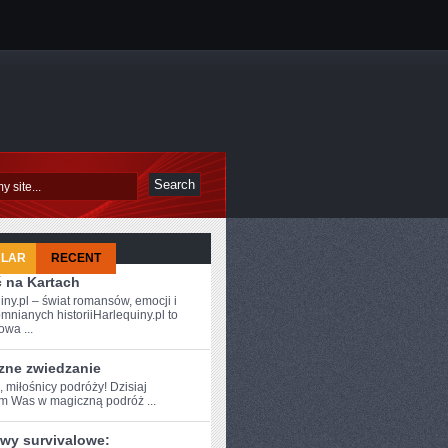
ULAR
RECENT
ć na Kartach
iny.pl – świat romansów, emocji i
mnianych historiiHarlequiny.pl to
owa ...
zne zwiedzanie
, miłośnicy podróży! ⁤Dzisiaj
am Was w ⁤magiczną podróż ...
wy survivalowe: