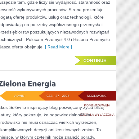
wszędzie tam, gdzie liczy się wydajność, staranność oraz
pewność wykonywanych procesów. Strona prezentuje
bogatą ofertę produktów, usług oraz technologii, które
odpowiadają na potrzeby współczesnego przemysłu i
przedsiębiorstw poszukujących niezawodnych rozwiązań
technicznych. Polecam Przemysł 4.0 i Historia Przemysłu.
Nasza oferta obejmuje
[ Read More ]
CONTINUE
ADMIN
CZE - 27 - 2026
MOŻLIWOŚĆ
ZIELONA
KOMENTOWANIA
Ekos-Sułów to inspirujący blog poświęcony życiu bliżej
natury, który pokazuje, że odpowiedzialność za
ENERGIA
ZOSTAŁA WYŁĄCZONA
środowisko nie musi oznaczać wielkich wyrzeczeń,
skomplikowanych decyzji ani kosztownych zmian. To
miejsce, w którym czytelnik może znaleźć porady,