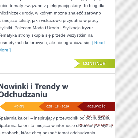
sobie tematy związane z pielęgnacją skóry. To blog dla
KROKU
miłośniczek urody, w którym można znaleźć zarówno
luźniejsze teksty, jak i wskazówki przydatne w pracy
tylistki. Polecam Moda i Uroda i Stylizacja fryzur.
Tematyka strony skupia się przede wszystkim na
kosmetykach kolorowych, ale nie ogranicza się
[ Read
More ]
CONTINUE
ADMIN
CZE - 18 - 2026
MOŻLIWOŚĆ
NOWINKI
KOMENTOWANIA
Spalarnia kalorii – inspirujący przewodnik po odchudzaniu
Spalarnia kalorii to miejsce w internecie stworzony z myślą
I
ZOSTAŁA WYŁĄCZONA
o osobach, które chcą poznać temat odchudzania i
TRENDY