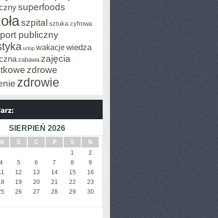
superfoods
czny
oła
szpital
sztuka cyfrowa
port publiczny
styka
wiedza
wakacje
urlop
zajęcia
czna
zabawa
tkowe
zdrowe
zdrowie
enie
SIERPIEŃ 2026
W
Ś
C
P
S
N
1
2
4
5
6
7
8
9
11
12
13
14
15
16
18
19
20
21
22
23
25
26
27
28
29
30