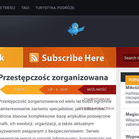
IS TREŚCI
TAGI
TURYSTYKA, PODRÓŻE
POP
Miłoś
ADMIN
LIP - 4 - 2026
MOŻLIWOŚĆ
Harlequ
niezapo
PRZESTĘPCZOŚC
KOMENTOWANIA
Przestępczość zorganizowana od wielu lat budzi ogromne
internet
zainteresowanie zarówno specjalistów, jak i odbiorców.
ZORGANIZOWANA
ZOSTAŁA WYŁĄCZONA
Magic
Strona stanowi kompleksowe bazę artykułów poświęcone
Witajcie
mafii, ich ewolucji, organizacji, a także aktualnym
‌zabier
wyzwaniom związanym z bezpieczeństwem. Serwis
Wypra
prezentuje temat w sposób informacyjny, koncentrując się