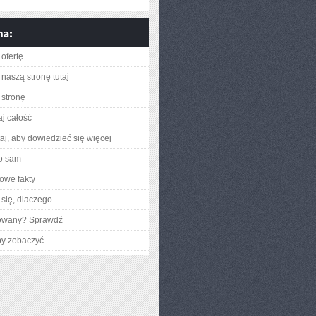
ofertę
naszą stronę tutaj
stronę
aj całość
utaj, aby dowiedzieć się więcej
o sam
owe fakty
się, dlaczego
gowany? Sprawdź
by zobaczyć