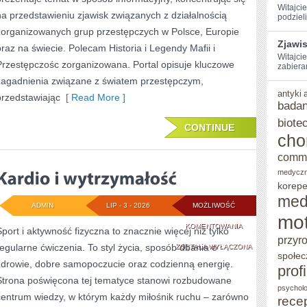
Witajci
na przedstawieniu zjawisk związanych z działalnością
podzieli
zorganizowanych grup przestępczych w Polsce, Europie
Zjawi
oraz na świecie. Polecam Historia i Legendy Mafii i
Witajcie
Przestępczośc zorganizowana. Portal opisuje kluczowe
zabiera
zagadnienia związane z światem przestępczym,
antyki
przedstawiając
[ Read More ]
badan
biote
CONTINUE
cho
comm
medycz
korepe
med
ADMIN
LIP - 3 - 2026
MOŻLIWOŚĆ
mot
KARDIO
KOMENTOWANIA
Sport i aktywność fizyczna to znacznie więcej niż tylko
przyr
regularne ćwiczenia. To styl życia, sposób dbania o
I
ZOSTAŁA WYŁĄCZONA
społec
zdrowie, dobre samopoczucie oraz codzienną energię.
WYTRZYMAŁOŚĆ
prof
Strona poświęcona tej tematyce stanowi rozbudowane
psycholo
centrum wiedzy, w którym każdy miłośnik ruchu – zarówno
rece