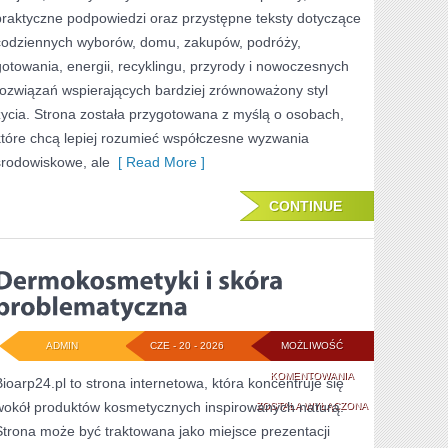
praktyczne podpowiedzi oraz przystępne teksty dotyczące
codziennych wyborów, domu, zakupów, podróży,
gotowania, energii, recyklingu, przyrody i nowoczesnych
rozwiązań wspierających bardziej zrównoważony styl
życia. Strona została przygotowana z myślą o osobach,
które chcą lepiej rozumieć współczesne wyzwania
środowiskowe, ale
[ Read More ]
CONTINUE
ADMIN
CZE - 20 - 2026
MOŻLIWOŚĆ
DERMOKOSMETYK
KOMENTOWANIA
Bioarp24.pl to strona internetowa, która koncentruje się
wokół produktów kosmetycznych inspirowanych naturą.
I
ZOSTAŁA WYŁĄCZONA
Strona może być traktowana jako miejsce prezentacji
SKÓRA