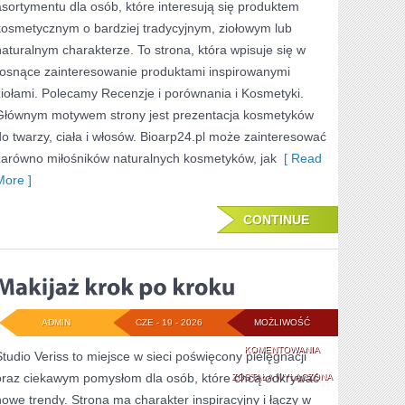
asortymentu dla osób, które interesują się produktem
PROBLEMATYCZN
kosmetycznym o bardziej tradycyjnym, ziołowym lub
naturalnym charakterze. To strona, która wpisuje się w
rosnące zainteresowanie produktami inspirowanymi
ziołami. Polecamy Recenzje i porównania i Kosmetyki.
Głównym motywem strony jest prezentacja kosmetyków
do twarzy, ciała i włosów. Bioarp24.pl może zainteresować
zarówno miłośników naturalnych kosmetyków, jak
[ Read
More ]
CONTINUE
ADMIN
CZE - 19 - 2026
MOŻLIWOŚĆ
MAKIJAŻ
KOMENTOWANIA
Studio Veriss to miejsce w sieci poświęcony pielęgnacji
oraz ciekawym pomysłom dla osób, które chcą odkrywać
KROK
ZOSTAŁA WYŁĄCZONA
nowe trendy. Strona ma charakter inspiracyjny i łączy w
PO