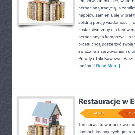
ten serwis to miejsce, w które
herbacianą tradycją, a zami
napojów zamienia się w prakt
solidną porcję wiadomości. To
został stworzony dla fanów m
herbacianych kompozycji, a ta
prostu chcą poszerzyć swoją 
związane z serwowaniem ulu
Porady i Triki Kawowe i Parze
można
[ Read More ]
ADMIN
KWI - 
Ten serwis to wartościowe mi
osobach kochających gastrono