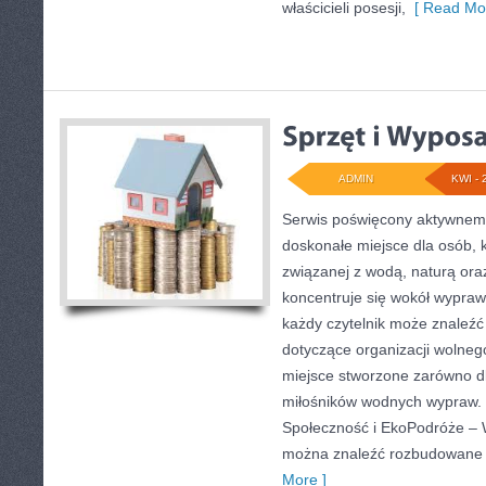
właścicieli posesji,
[ Read Mor
ADMIN
KWI - 
Serwis poświęcony aktywnem
doskonałe miejsce dla osób, 
związanej z wodą, naturą or
koncentruje się wokół wypraw
każdy czytelnik może znaleźć
dotyczące organizacji wolneg
miejsce stworzone zarówno dla
miłośników wodnych wypraw. 
Społeczność i EkoPodróże – W
można znaleźć rozbudowane o
More ]