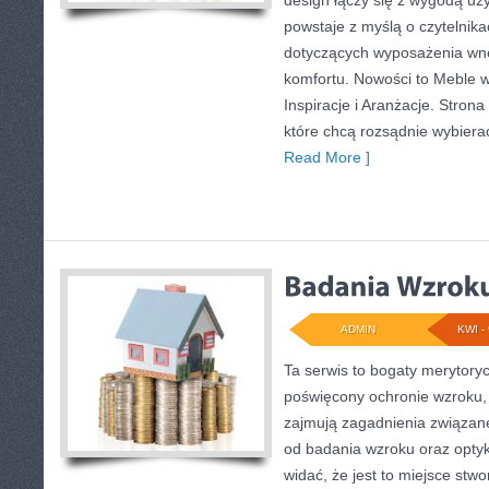
design łączy się z wygodą uży
powstaje z myślą o czytelnik
dotyczących wyposażenia wnę
komfortu. Nowości to Meble w
Inspiracje i Aranżacje. Stron
które chcą rozsądnie wybiera
Read More ]
ADMIN
KWI - 
Ta serwis to bogaty merytory
poświęcony ochronie wzroku, 
zajmują zagadnienia związane 
od badania wzroku oraz optyk
widać, że jest to miejsce stw