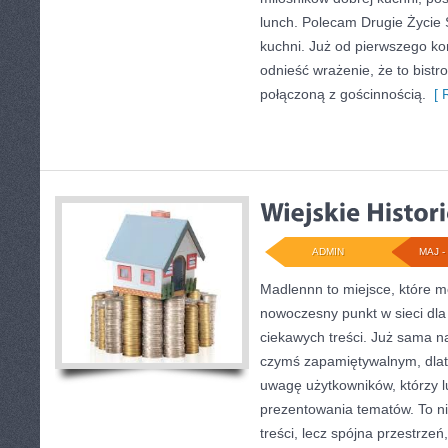
lunch. Polecam Drugie Życie 
kuchni. Już od pierwszego k
odnieść wrażenie, że to bistr
połączoną z gościnnością.
[ R
ADMIN
MAJ - 
Madlennn to miejsce, które m
nowoczesny punkt w sieci dla
ciekawych treści. Już sama n
czymś zapamiętywalnym, dlat
uwagę użytkowników, którzy l
prezentowania tematów. To ni
treści, lecz spójna przestrze