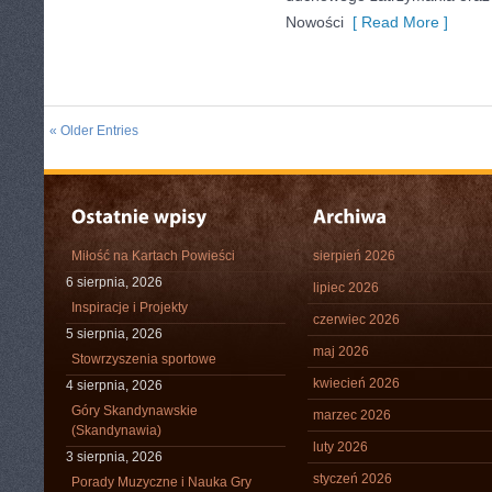
Nowości
[ Read More ]
« Older Entries
Miłość na Kartach Powieści
sierpień 2026
6 sierpnia, 2026
lipiec 2026
Inspiracje i Projekty
czerwiec 2026
5 sierpnia, 2026
maj 2026
Stowrzyszenia sportowe
kwiecień 2026
4 sierpnia, 2026
Góry Skandynawskie
marzec 2026
(Skandynawia)
luty 2026
3 sierpnia, 2026
styczeń 2026
Porady Muzyczne i Nauka Gry