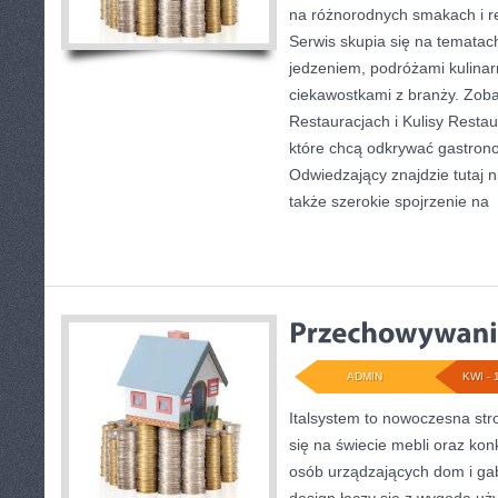
na różnorodnych smakach i re
Serwis skupia się na tematac
jedzeniem, podróżami kulinarn
ciekawostkami z branży. Zoba
Restauracjach i Kulisy Restau
które chcą odkrywać gastron
Odwiedzający znajdzie tutaj nie
także szerokie spojrzenie na
[
ADMIN
KWI - 
Italsystem to nowoczesna str
się na świecie mebli oraz ko
osób urządzających dom i gab