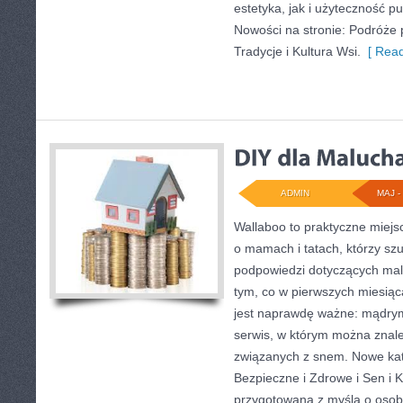
estetyka, jak i użyteczność p
Nowości na stronie: Podróże 
Tradycje i Kultura Wsi.
[ Read
ADMIN
MAJ - 
Wallaboo to praktyczne miejs
o mamach i tatach, którzy sz
podpowiedzi dotyczących mal
tym, co w pierwszych miesiąca
jest naprawdę ważne: mądrym
serwis, w którym można znal
związanych z snem. Nowe kate
Bezpieczne i Zdrowe i Sen i K
przygotowana z myślą o osob