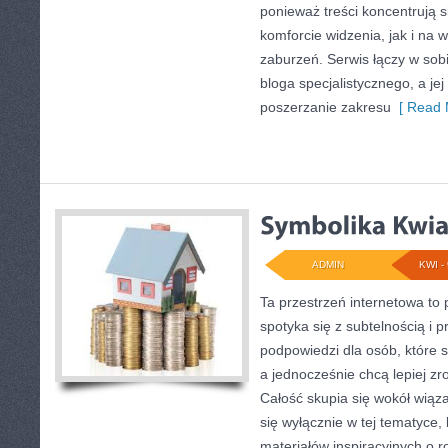
ponieważ treści koncentrują
komforcie widzenia, jak i n
zaburzeń. Serwis łączy w so
bloga specjalistycznego, a jej
poszerzanie zakresu
[ Read 
ADMIN
KWI - 
Ta przestrzeń internetowa to p
spotyka się z subtelnością i 
podpowiedzi dla osób, które 
a jednocześnie chcą lepiej z
Całość skupia się wokół wiąza
się wyłącznie w tej tematyce,
materiałów inspiracyjnych o r