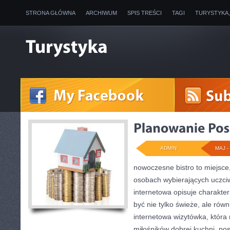
STRONA GŁÓWNA
ARCHIWUM
SPIS TREŚCI
TAGI
TURYSTYKA
ADMIN
MAJ - 
nowoczesne bistro to miejsce,
osobach wybierających uczci
internetowa opisuje charakter
być nie tylko świeże, ale ró
internetowa wizytówka, któr
miłośników dobrej kuchni, p