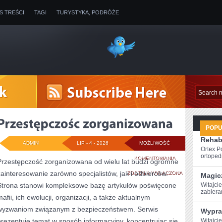
IS TREŚCI
TAGI
TURYSTYKA, PODRÓŻE
POP
Rehabi
ADMIN
LIP - 4 - 2026
MOŻLIWOŚĆ
Ortex P
ortopedi
PRZESTĘPCZOŚC
KOMENTOWANIA
Przestępczość zorganizowana od wielu lat budzi ogromne
zainteresowanie zarówno specjalistów, jak i odbiorców.
ZORGANIZOWANA
ZOSTAŁA WYŁĄCZONA
Magic
Strona stanowi kompleksowe bazę artykułów poświęcone
Witajcie
‌zabier
mafii, ich ewolucji, organizacji, a także aktualnym
wyzwaniom związanym z bezpieczeństwem. Serwis
Wypra
prezentuje temat w sposób informacyjny, koncentrując się
Witajci