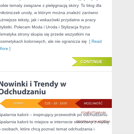
sobie tematy związane z pielęgnacją skóry. To blog dla
KROKU
miłośniczek urody, w którym można znaleźć zarówno
luźniejsze teksty, jak i wskazówki przydatne w pracy
tylistki. Polecam Moda i Uroda i Stylizacja fryzur.
Tematyka strony skupia się przede wszystkim na
kosmetykach kolorowych, ale nie ogranicza się
[ Read
More ]
CONTINUE
ADMIN
CZE - 18 - 2026
MOŻLIWOŚĆ
NOWINKI
KOMENTOWANIA
Spalarnia kalorii – inspirujący przewodnik po odchudzaniu
Spalarnia kalorii to miejsce w internecie stworzony z myślą
I
ZOSTAŁA WYŁĄCZONA
o osobach, które chcą poznać temat odchudzania i
TRENDY