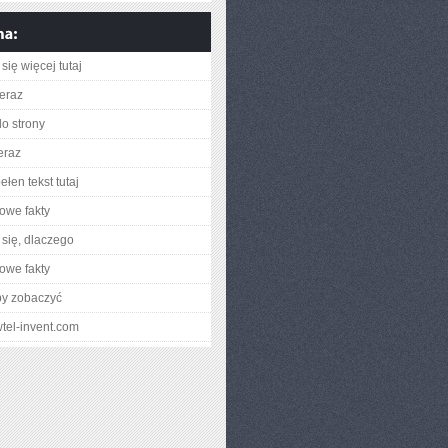
się więcej tutaj
teraz
do strony
eraz
łen tekst tutaj
owe fakty
się, dlaczego
owe fakty
by zobaczyć
wtel-invent.com