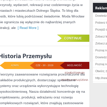
przyrody, wydarzeń, rekreacji oraz codziennego życia w
miastach i miasteczkach Dolnego Śląska. To blog dla
Dowiedz 
osób, które lubią podróżować świadomie. Moda Wrocław
nie ogranicza się wyłącznie do najbardziej znanych
Pobierz 
trakcji, ale
[ Read More ]
Przejdź 
Zobacz t
CONTINUE
Zobacz pe
Poznaj n
Dowiedz 
Poznaj n
ADMIN
CZE - 30 - 2026
MOŻLIWOŚĆ
Otwórz, 
HISTORIA
KOMENTOWANIA
Tworzymy zaawansowane rozwiązania przeznaczone dla
http://ne
zakładów produkcyjnych, dostarczając sprawdzone
PRZEMYSŁU
ZOSTAŁA WYŁĄCZONA
systemy oraz urządzenia wykorzystujące technologię
wysokociśnieniową. Nasza działalność koncentruje się na
projektowaniu, produkcji, wdrażaniu oraz rozwoju
kompleksowych rozwiązań, które znajdują zastosowanie