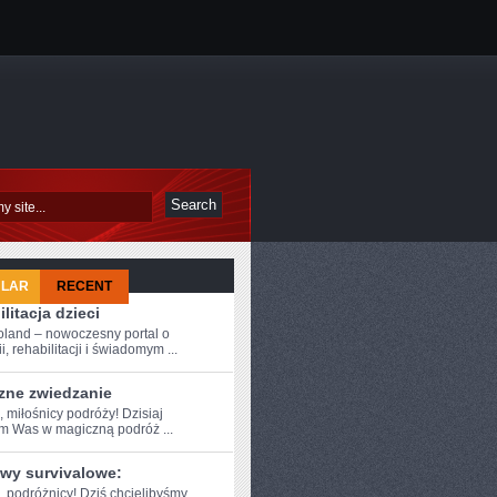
ULAR
RECENT
litacja dzieci
oland – nowoczesny portal o
i, rehabilitacji i świadomym ...
zne zwiedzanie
, miłośnicy podróży! ⁤Dzisiaj
am Was w ⁤magiczną podróż ...
wy survivalowe:
e, podróżnicy! Dziś chcielibyśmy