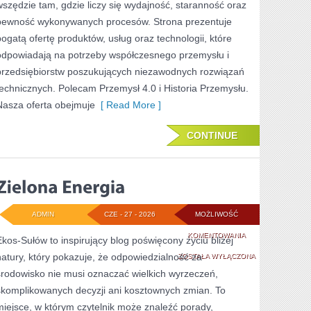
wszędzie tam, gdzie liczy się wydajność, staranność oraz
pewność wykonywanych procesów. Strona prezentuje
bogatą ofertę produktów, usług oraz technologii, które
odpowiadają na potrzeby współczesnego przemysłu i
przedsiębiorstw poszukujących niezawodnych rozwiązań
technicznych. Polecam Przemysł 4.0 i Historia Przemysłu.
Nasza oferta obejmuje
[ Read More ]
CONTINUE
ADMIN
CZE - 27 - 2026
MOŻLIWOŚĆ
ZIELONA
KOMENTOWANIA
Ekos-Sułów to inspirujący blog poświęcony życiu bliżej
natury, który pokazuje, że odpowiedzialność za
ENERGIA
ZOSTAŁA WYŁĄCZONA
środowisko nie musi oznaczać wielkich wyrzeczeń,
skomplikowanych decyzji ani kosztownych zmian. To
miejsce, w którym czytelnik może znaleźć porady,