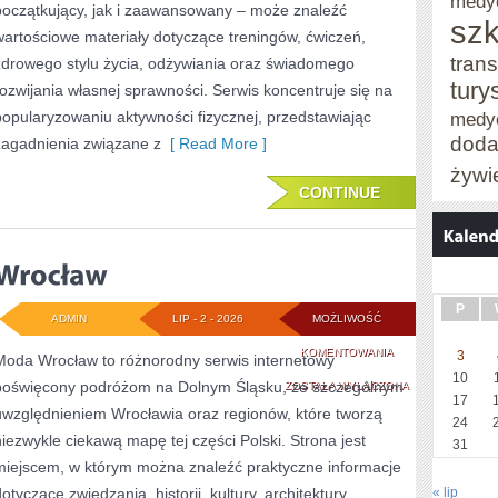
medy
początkujący, jak i zaawansowany – może znaleźć
szk
wartościowe materiały dotyczące treningów, ćwiczeń,
trans
zdrowego stylu życia, odżywiania oraz świadomego
tury
rozwijania własnej sprawności. Serwis koncentruje się na
popularyzowaniu aktywności fizycznej, przedstawiając
medy
doda
zagadnienia związane z
[ Read More ]
żywi
CONTINUE
P
ADMIN
LIP - 2 - 2026
MOŻLIWOŚĆ
WROCŁAW
KOMENTOWANIA
3
Moda Wrocław to różnorodny serwis internetowy
10
poświęcony podróżom na Dolnym Śląsku, ze szczególnym
ZOSTAŁA WYŁĄCZONA
17
uwzględnieniem Wrocławia oraz regionów, które tworzą
24
niezwykle ciekawą mapę tej części Polski. Strona jest
31
miejscem, w którym można znaleźć praktyczne informacje
otyczące zwiedzania, historii, kultury, architektury,
« lip