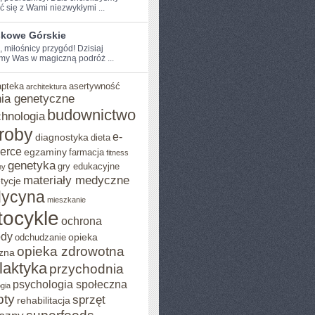
ć⁤ się z Wami niezwykłymi ...
skowe Górskie
, miłośnicy przygód! Dzisiaj
my Was w magiczną podróż ...
apteka
asertywność
architektura
ia genetyczne
budownictwo
chnologia
roby
e-
diagnostyka
dieta
erce
egzaminy
farmacja
fitness
genetyka
gry edukacyjne
ny
materiały medyczne
tycje
ycyna
mieszkanie
ocykle
ochrona
ody
opieka
odchudzanie
opieka zdrowotna
zna
ilaktyka
przychodnia
psychologia społeczna
gia
pty
sprzęt
rehabilitacja