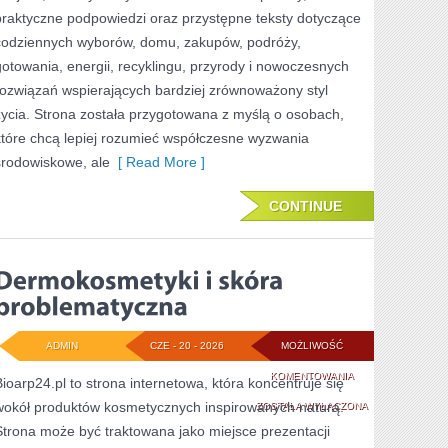
praktyczne podpowiedzi oraz przystępne teksty dotyczące
codziennych wyborów, domu, zakupów, podróży,
gotowania, energii, recyklingu, przyrody i nowoczesnych
rozwiązań wspierających bardziej zrównoważony styl
życia. Strona została przygotowana z myślą o osobach,
które chcą lepiej rozumieć współczesne wyzwania
środowiskowe, ale
[ Read More ]
CONTINUE
ADMIN
CZE - 20 - 2026
MOŻLIWOŚĆ
DERMOKOSMETYK
KOMENTOWANIA
Bioarp24.pl to strona internetowa, która koncentruje się
wokół produktów kosmetycznych inspirowanych naturą.
I
ZOSTAŁA WYŁĄCZONA
Strona może być traktowana jako miejsce prezentacji
SKÓRA