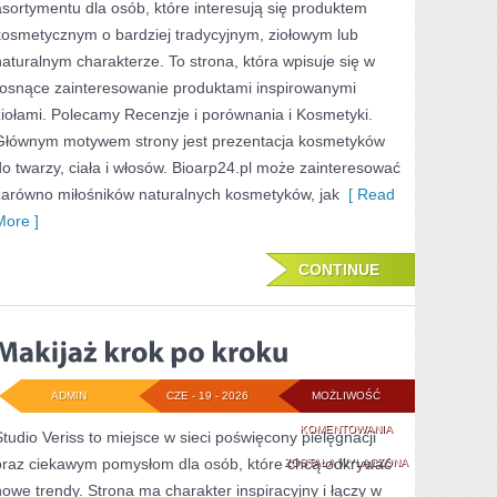
asortymentu dla osób, które interesują się produktem
PROBLEMATYCZN
kosmetycznym o bardziej tradycyjnym, ziołowym lub
naturalnym charakterze. To strona, która wpisuje się w
rosnące zainteresowanie produktami inspirowanymi
ziołami. Polecamy Recenzje i porównania i Kosmetyki.
Głównym motywem strony jest prezentacja kosmetyków
do twarzy, ciała i włosów. Bioarp24.pl może zainteresować
zarówno miłośników naturalnych kosmetyków, jak
[ Read
More ]
CONTINUE
ADMIN
CZE - 19 - 2026
MOŻLIWOŚĆ
MAKIJAŻ
KOMENTOWANIA
Studio Veriss to miejsce w sieci poświęcony pielęgnacji
oraz ciekawym pomysłom dla osób, które chcą odkrywać
KROK
ZOSTAŁA WYŁĄCZONA
nowe trendy. Strona ma charakter inspiracyjny i łączy w
PO