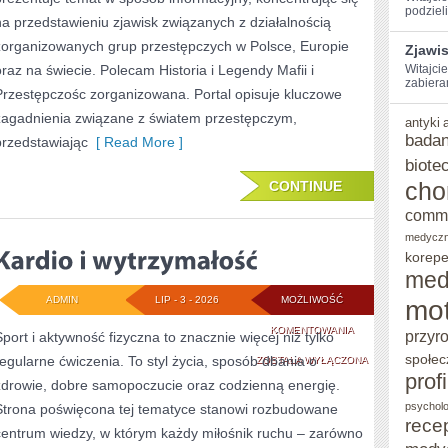
podzieli
na przedstawieniu zjawisk związanych z działalnością
zorganizowanych grup przestępczych w Polsce, Europie
Zjawi
oraz na świecie. Polecam Historia i Legendy Mafii i
Witajcie
zabiera
Przestępczośc zorganizowana. Portal opisuje kluczowe
zagadnienia związane z światem przestępczym,
antyki
badan
przedstawiając
[ Read More ]
biote
cho
CONTINUE
comm
medycz
korepe
med
ADMIN
LIP - 3 - 2026
MOŻLIWOŚĆ
mot
KARDIO
KOMENTOWANIA
przyr
Sport i aktywność fizyczna to znacznie więcej niż tylko
społec
regularne ćwiczenia. To styl życia, sposób dbania o
I
ZOSTAŁA WYŁĄCZONA
prof
zdrowie, dobre samopoczucie oraz codzienną energię.
WYTRZYMAŁOŚĆ
psycholo
Strona poświęcona tej tematyce stanowi rozbudowane
rece
centrum wiedzy, w którym każdy miłośnik ruchu – zarówno