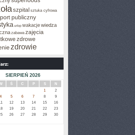
superfoods
czny
oła
szpital
sztuka cyfrowa
port publiczny
styka
wiedza
wakacje
urlop
zajęcia
czna
zabawa
tkowe
zdrowe
zdrowie
enie
SIERPIEŃ 2026
W
Ś
C
P
S
N
1
2
4
5
6
7
8
9
11
12
13
14
15
16
18
19
20
21
22
23
25
26
27
28
29
30