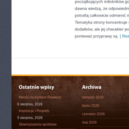
początkujących miłośników got
dawna wiedzą, że odpowiedn
potrafią całkowicie odmienić 
Tematyka strony koncentruje 
dodatków, ale jej charakter je
ponieważ przyprawy są
[ Rea
Miłość na Kartach Powieści
sierpień 2026
6 sierpnia, 2026
lipiec 2026
Inspiracje i Projekty
czerwiec 2026
5 sierpnia, 2026
maj 2026
Stowrzyszenia sportowe