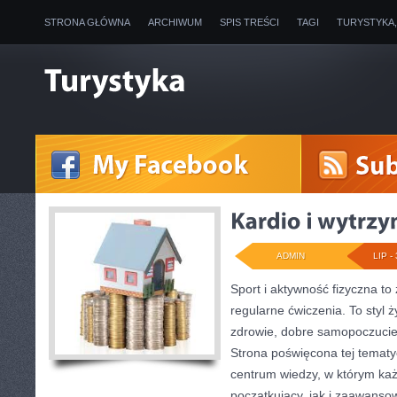
STRONA GŁÓWNA
ARCHIWUM
SPIS TREŚCI
TAGI
TURYSTYKA
ADMIN
LIP - 
Sport i aktywność fizyczna to 
regularne ćwiczenia. To styl 
zdrowie, dobre samopoczucie
Strona poświęcona tej temat
centrum wiedzy, w którym każ
początkujący, jak i zaawans