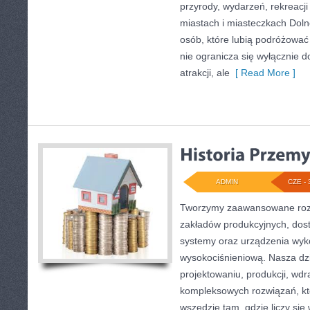
przyrody, wydarzeń, rekreacj
miastach i miasteczkach Doln
osób, które lubią podróżowa
nie ogranicza się wyłącznie d
atrakcji, ale
[ Read More ]
ADMIN
CZE - 
Tworzymy zaawansowane rozw
zakładów produkcyjnych, dos
systemy oraz urządzenia wyko
wysokociśnieniową. Nasza dzi
projektowaniu, produkcji, wdr
kompleksowych rozwiązań, kt
wszędzie tam, gdzie liczy się