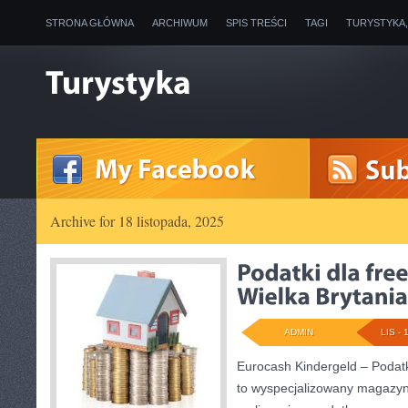
STRONA GŁÓWNA
ARCHIWUM
SPIS TREŚCI
TAGI
TURYSTYKA
Archive for 18 listopada, 2025
ADMIN
LIS - 
Eurocash Kindergeld – Podatki 
to wyspecjalizowany magazyn