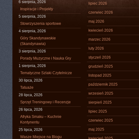
6 sierpnia, 2026
lipiec 2026
Inspiracje i Projekty
czerwiec 2026
5 sierpnia, 2026
maj 2026
Stowrzyszenia sportowe
kwiecień 2026
4 sierpnia, 2026
Góry Skandynawskie
marzec 2026
(Skandynawia)
luty 2026
3 sierpnia, 2026
styczeń 2026
Porady Muzyczne i Nauka Gry
1 sierpnia, 2026
grudzień 2025
Tematyczne Szlaki Czytelnicze
listopad 2025
30 lipca, 2026
październik 2025
Tatuaże
wrzesień 2025
28 lipca, 2026
Sprzęt Treningowy i Recenzje
sierpień 2025
26 lipca, 2026
lipiec 2025
Afryka Smaku – Kuchnie
czerwiec 2025
Kontynentu
maj 2025
25 lipca, 2026
Wasze Miejsce na Blogu
kwiecień 2025