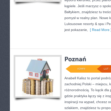
wyboru kierunku, przez plano
kąpiele. Jeśli marzysz o spo
Bałtykiem, znajdziesz tu treś
pomysł w realny plan. Nowe ka
Luksusowe resorty & spa i Pe
jest pokazanie,
[ Read More 
ADMIN
LUT - 
Anabell Kalisz to portal podr
zachodniej Polski – miejscu, 
różnorodnością. To kącik dla
gdzie praktyka łączy się z ins
inspiracji na wypad, chcesz 
szlakiem, znajdziesz tu propo