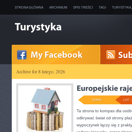
STRONA GŁÓWNA
ARCHIWUM
SPIS TREŚCI
TAGI
TURYSTYKA
Archive for 8 lutego, 2026
ADMIN
LUT - 
Ta strona to kompas dla osób
odkrywać świat od strony plaż
wypoczynek łączy się z prak