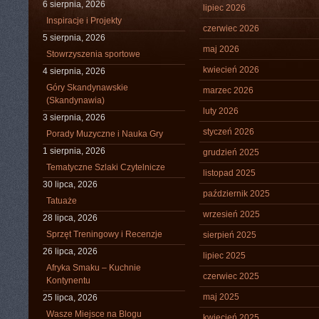
6 sierpnia, 2026
lipiec 2026
Inspiracje i Projekty
czerwiec 2026
5 sierpnia, 2026
maj 2026
Stowrzyszenia sportowe
kwiecień 2026
4 sierpnia, 2026
Góry Skandynawskie
marzec 2026
(Skandynawia)
luty 2026
3 sierpnia, 2026
styczeń 2026
Porady Muzyczne i Nauka Gry
1 sierpnia, 2026
grudzień 2025
Tematyczne Szlaki Czytelnicze
listopad 2025
30 lipca, 2026
październik 2025
Tatuaże
wrzesień 2025
28 lipca, 2026
Sprzęt Treningowy i Recenzje
sierpień 2025
26 lipca, 2026
lipiec 2025
Afryka Smaku – Kuchnie
czerwiec 2025
Kontynentu
maj 2025
25 lipca, 2026
Wasze Miejsce na Blogu
kwiecień 2025