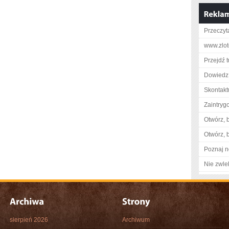
Przeczyta
www.zlot
Przejdź t
Dowiedz 
Skontaktu
Zaintry
Otwórz, 
Otwórz, 
Poznaj n
Nie zwlek
sierpień 2026
Archiwum