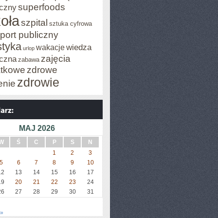
superfoods
czny
oła
szpital
sztuka cyfrowa
port publiczny
styka
wiedza
wakacje
urlop
zajęcia
czna
zabawa
tkowe
zdrowe
zdrowie
enie
MAJ 2026
W
Ś
C
P
S
N
1
2
3
5
6
7
8
9
10
12
13
14
15
16
17
19
20
21
22
23
24
26
27
28
29
30
31
 »