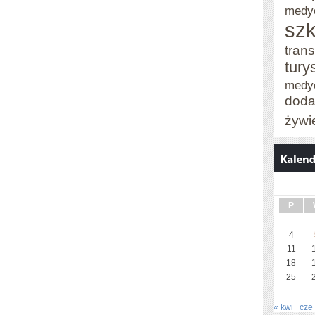
medy
szk
trans
tury
medy
doda
żywi
P
4
11
18
25
« kwi
cze