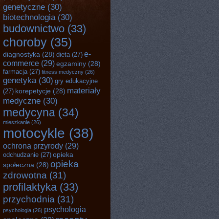
genetyczne
(30)
biotechnologia
(30)
budownictwo
(33)
choroby
(35)
e-
diagnostyka
(28)
dieta
(27)
commerce
(29)
egzaminy
(28)
farmacja
(27)
fitness medyczny
(26)
genetyka
(30)
gry edukacyjne
materiały
korepetycje
(28)
(27)
medyczne
(30)
medycyna
(34)
mieszkanie
(26)
motocykle
(38)
ochrona przyrody
(29)
opieka
odchudzanie
(27)
opieka
społeczna
(28)
zdrowotna
(31)
profilaktyka
(33)
przychodnia
(31)
psychologia
psychologia
(26)