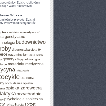
e, podróżnicy! Dziś chcielibyśmy
ć⁤ się z Wami niezwykłymi ...
skowe Górskie
, miłośnicy przygód! Dzisiaj
my Was w magiczną podróż ...
apteka
asertywność
architektura
ia genetyczne
budownictwo
chnologia
roby
e-
diagnostyka
dieta
erce
egzaminy
farmacja
fitness
genetyka
gry edukacyjne
ny
materiały medyczne
tycje
ycyna
mieszkanie
ocykle
ochrona
ody
opieka
odchudzanie
opieka zdrowotna
zna
ilaktyka
przychodnia
psychologia społeczna
gia
pty
sprzęt
rehabilitacja