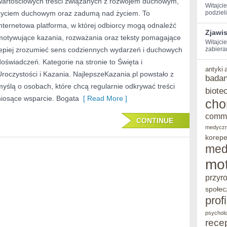
wartościowych treści związanych z rozwojem duchowym,
WYCHOWANIE
Witajci
życiem duchowym oraz zadumą nad życiem. To
podzieli
W
internetowa platforma, w której odbiorcy mogą odnaleźć
Zjawi
WIERZE
motywujące kazania, rozważania oraz teksty pomagające
Witajcie
lepiej zrozumieć sens codziennych wydarzeń i duchowych
zabiera
doświadczeń. Kategorie na stronie to Święta i
antyki
Uroczystości i Kazania. NajlepszeKazania.pl powstało z
badan
myślą o osobach, które chcą regularnie odkrywać treści
biote
niosące wsparcie. Bogata
[ Read More ]
cho
comm
CONTINUE
medycz
korepe
med
mot
przyr
społec
prof
psycholo
rece