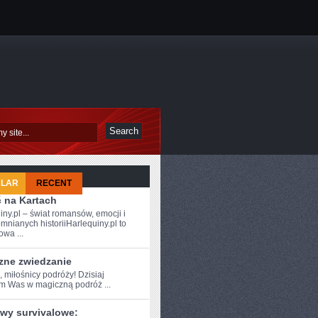
ULAR
RECENT
ć na Kartach
iny.pl – świat romansów, emocji i
mnianych historiiHarlequiny.pl to
owa ...
zne zwiedzanie
, miłośnicy podróży! ⁤Dzisiaj
am Was w ⁤magiczną podróż ...
wy survivalowe: