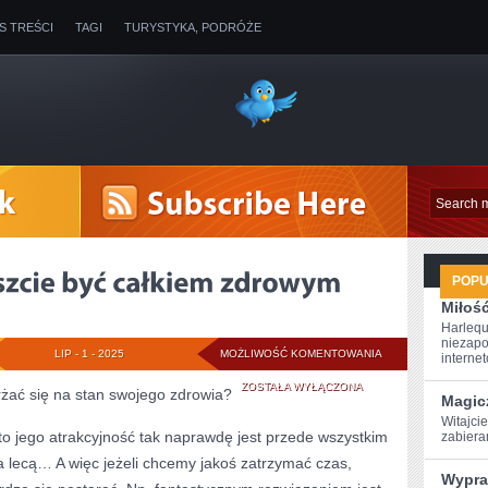
IS TREŚCI
TAGI
TURYSTYKA, PODRÓŻE
POP
Miłoś
Harlequ
niezapo
CO
LIP - 1 - 2025
MOŻLIWOŚĆ KOMENTOWANIA
internet
ROBIĆ,
ZOSTAŁA WYŁĄCZONA
rżać się na stan swojego zdrowia?
Magic
ABY
Witajcie
 to jego atrakcyjność tak naprawdę jest przede wszystkim
‌zabier
WRESZCIE
 lecą… A więc jeżeli chcemy jakoś zatrzymać czas,
Wypra
BYĆ