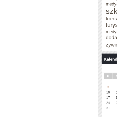
medy
szk
trans
tury
medy
doda
żywi
P
3
10
17
24
31