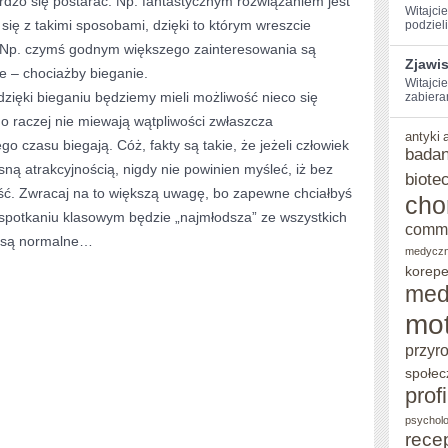
dzo się postarać. Np. fantastycznym rozwiązaniem jest
Witajci
się z takimi sposobami, dzięki to którym wreszcie
podzieli
CAŁKIEM
. Np. czymś godnym większego zainteresowania są
ZDROWYM
Zjawi
e – chociażby bieganie.
Witajcie
CZŁOWIEKIEM?
dzięki bieganiu będziemy mieli możliwość nieco się
zabiera
o raczej nie miewają wątpliwości zwłaszcza
antyki
ego czasu biegają. Cóż, fakty są takie, że jeżeli człowiek
badan
asną atrakcyjnością, nigdy nie powinien myśleć, iż bez
biote
ść. Zwracaj na to większą uwagę, bo zapewne chciałbyś
cho
 spotkaniu klasowym będzie „najmłodsza” ze wszystkich
comm
a są normalne…
medycz
korepe
med
mot
przyr
społec
prof
psycholo
rece