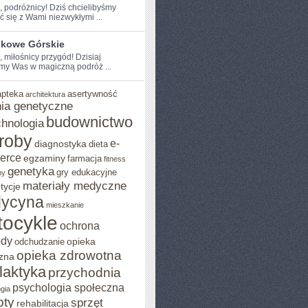
e, podróżnicy! Dziś chcielibyśmy
ć⁤ się z Wami niezwykłymi ...
skowe Górskie
, miłośnicy przygód! Dzisiaj
my Was w magiczną podróż ...
apteka
asertywność
architektura
ia genetyczne
budownictwo
chnologia
roby
e-
diagnostyka
dieta
erce
egzaminy
farmacja
fitness
genetyka
gry edukacyjne
ny
materiały medyczne
tycje
ycyna
mieszkanie
ocykle
ochrona
ody
opieka
odchudzanie
opieka zdrowotna
zna
ilaktyka
przychodnia
psychologia społeczna
gia
pty
sprzęt
rehabilitacja