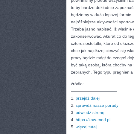
powinniśmy przede wszystkim bar
to by bardzo dokładnie zapoznać 
będziemy w dużo lepszej formie
najróżniejsze aktywności sportow
Trzeba jasno napisać, iż właśnie 
zakonserwować. Akurat co do teg
czterdziestolatki, które od dłuższ
chce jak najdłużej cieszyć się wł
pracy będzie mógł do czegoś doj
być taką osobą, która choćby na
zebranych. Tego typu pragnieni
źródło:
———————————
1.
przejdź dalej
2.
sprawdź nasze porady
3.
odwiedź stronę
4.
https://kaw-med.pl
5.
więcej tutaj