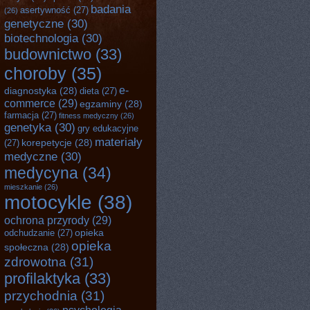
badania
asertywność
(27)
(26)
genetyczne
(30)
biotechnologia
(30)
budownictwo
(33)
choroby
(35)
e-
diagnostyka
(28)
dieta
(27)
commerce
(29)
egzaminy
(28)
farmacja
(27)
fitness medyczny
(26)
genetyka
(30)
gry edukacyjne
materiały
korepetycje
(28)
(27)
medyczne
(30)
medycyna
(34)
mieszkanie
(26)
motocykle
(38)
ochrona przyrody
(29)
opieka
odchudzanie
(27)
opieka
społeczna
(28)
zdrowotna
(31)
profilaktyka
(33)
przychodnia
(31)