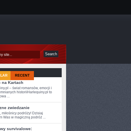
ULAR
RECENT
ć na Kartach
iny.pl – świat romansów, emocji i
mnianych historiiHarlequiny.pl to
owa ...
zne zwiedzanie
, miłośnicy podróży! ⁤Dzisiaj
am Was w ⁤magiczną podróż ...
wy survivalowe: