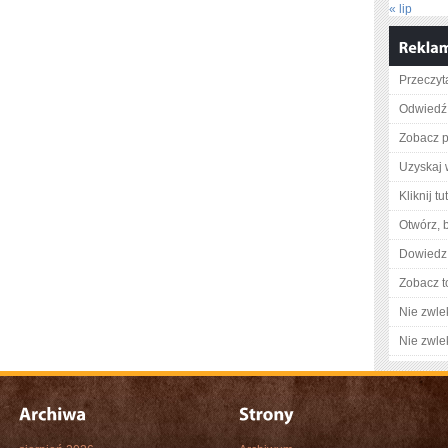
« lip
Przeczyt
Odwiedź 
Zobacz p
Uzyskaj 
Kliknij tu
Otwórz, 
Dowiedz 
Zobacz t
Nie zwlek
Nie zwlek