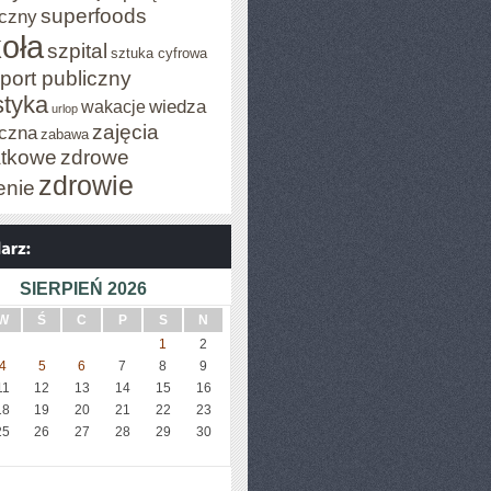
superfoods
czny
oła
szpital
sztuka cyfrowa
port publiczny
styka
wiedza
wakacje
urlop
zajęcia
czna
zabawa
tkowe
zdrowe
zdrowie
enie
SIERPIEŃ 2026
W
Ś
C
P
S
N
1
2
4
5
6
7
8
9
11
12
13
14
15
16
18
19
20
21
22
23
25
26
27
28
29
30