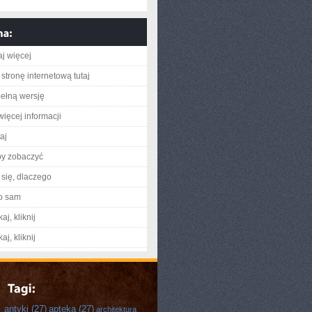
aj więcej
stronę internetową tutaj
ełną wersję
więcej informacji
taj
by zobaczyć
się, dlaczego
o sam
aj, kliknij
aj, kliknij
antyki
(27)
apteka
(27)
architektura