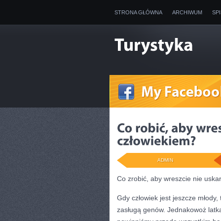
STRONA GŁÓWNA
ARCHIWUM
SP
ADMIN
Co zrobić, aby wreszcie nie uska
Gdy człowiek jest jeszcze młody,
zasługą genów. Jednakowoż latka