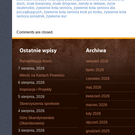
dach
,
znak towarowy
,
znaki drogowe
,
zwroty w sklepie
,
życie
studenckie
,
żywienie kota seniora
,
żywienie kota seniora dla
początkujących
,
żywienie kota seniora krok po kroku
,
żywienie kota
seniora poradnik
,
żywienie kur
Comments are closed.
Rehabilitacja dzieci
sierpień 2026
7 sierpnia, 2026
lipiec 2026
Miłość na Kartach Powieści
czerwiec 2026
6 sierpnia, 2026
maj 2026
Inspiracje i Projekty
kwiecień 2026
5 sierpnia, 2026
Stowrzyszenia sportowe
marzec 2026
4 sierpnia, 2026
luty 2026
Góry Skandynawskie
styczeń 2026
(Skandynawia)
3 sierpnia, 2026
grudzień 2025