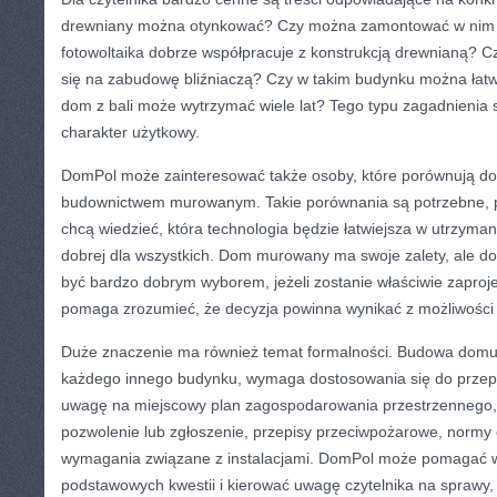
drewniany można otynkować? Czy można zamontować w nim 
fotowoltaika dobrze współpracuje z konstrukcją drewnianą? C
się na zabudowę bliźniaczą? Czy w takim budynku można łatw
dom z bali może wytrzymać wiele lat? Tego typu zagadnienia 
charakter użytkowy.
DomPol może zainteresować także osoby, które porównują d
budownictwem murowanym. Takie porównania są potrzebne, p
chcą wiedzieć, która technologia będzie łatwiejsza w utrzyma
dobrej dla wszystkich. Dom murowany ma swoje zalety, ale 
być bardzo dobrym wyborem, jeżeli zostanie właściwie zaproj
pomaga zrozumieć, że decyzja powinna wynikać z możliwości
Duże znaczenie ma również temat formalności. Budowa domu
każdego innego budynku, wymaga dostosowania się do przepi
uwagę na miejscowy plan zagospodarowania przestrzennego, 
pozwolenie lub zgłoszenie, przepisy przeciwpożarowe, normy
wymagania związane z instalacjami. DomPol może pomagać 
podstawowych kwestii i kierować uwagę czytelnika na sprawy, 