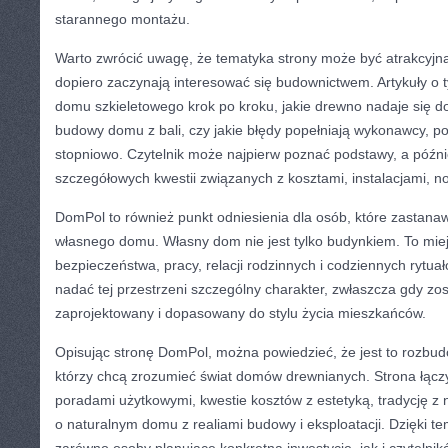
starannego montażu.
Warto zwrócić uwagę, że tematyka strony może być atrakcyjna
dopiero zaczynają interesować się budownictwem. Artykuły o
domu szkieletowego krok po kroku, jakie drewno nadaje się do 
budowy domu z bali, czy jakie błędy popełniają wykonawcy, p
stopniowo. Czytelnik może najpierw poznać podstawy, a późnie
szczegółowych kwestii związanych z kosztami, instalacjami, n
DomPol to również punkt odniesienia dla osób, które zastanaw
własnego domu. Własny dom nie jest tylko budynkiem. To mie
bezpieczeństwa, pracy, relacji rodzinnych i codziennych ryt
nadać tej przestrzeni szczególny charakter, zwłaszcza gdy zo
zaprojektowany i dopasowany do stylu życia mieszkańców.
Opisując stronę DomPol, można powiedzieć, że jest to rozbud
którzy chcą zrozumieć świat domów drewnianych. Strona łącz
poradami użytkowymi, kwestie kosztów z estetyką, tradycję z
o naturalnym domu z realiami budowy i eksploatacji. Dzięki 