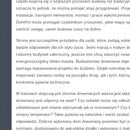
często kojarzą się z szybszym procesem budowy niż tradycyj
oznacza to jednak, że można pomijać etap przygotowań. Proje
instalacje, transport elementów, montaż i prace wykończeniow
DomPol może pomagać czytelnikom zrozumieć, jakie etapy są 
zwrócić uwagę, zanim budowa ruszy na dobre.
Strona jest szczególnie przydatna dla osób, które zadają sob
będzie odpowiedni dla ich stylu życia. Jedni marzą o małym do
rodzinny budynek całoroczny, jeszcze inni chcą stworzyć no
energooszczędny blisko miasta. Budownictwo drewniane daje w
wymaga dopasowania projektu do budżetu. Dzięki szerokiej
inspirować zarówno osoby na początku drogi, jak i tych, którzy 
konkretne pytania techniczne.
W treściach dotyczących domów drewnianych ważna jest takż
drewniany jest odporny na wiatr? Czy szkielet może się odks
szkieletowym jest równie wytrzymały jak w murowanym? Czy k
zmiany temperatur? Takie pytania są naturalne i warto szukać
odpowiedzi. Dobrze wykonany dom drewniany powinien być z
normami, dostosowany do warunków działki i wykonany z mat