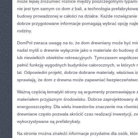
może lepiej zrozumieć różnice między poszczególnymi typam
nie jest tym samym co dom z bali, a technologia prefabrykowan
budowy prowadzonej w całości na działce. Każde rozwiązanie 
dobrze przygotowane informacje pomagają wybrać opcję najl
rodziny.
DomPol zwraca uwagę na to, że dom drewniany może być mini
nadal myśli o drewnie wyłącznie jako o materiale do budowy
lub niewielkich obiektów rekreacyjnych. Tymczasem współc
pełnić funkcję wygodnych budynków całorocznych, w których 
lat. Odpowiedni projekt, dobrze dobrane materiały, właściwa i
sprawiają, że dom z drewna może zapewniać bezpieczeństwo
Ważną częścią tematyki strony są argumenty przemawiające 
materiałem przyjaznym środowisku. Dobrze zaprojektowany 
energooszczędny. Dla wielu inwestorów znaczenie ma również
drewniane często pozwala skrócić czas realizacji inwestycji, 
wykorzystywane są prefabrykaty.
Na stronie można znaleźć informacje przydatne dla osób, któr