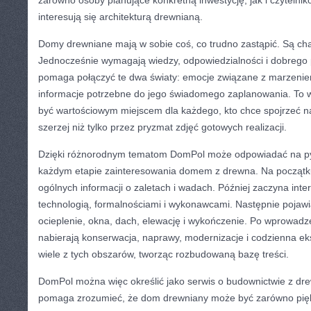
zarówno osoby planujące konkretną inwestycję, jak i czytelnik
interesują się architekturą drewnianą.
Domy drewniane mają w sobie coś, co trudno zastąpić. Są cha
Jednocześnie wymagają wiedzy, odpowiedzialności i dobrego
pomaga połączyć te dwa światy: emocje związane z marzeni
informacje potrzebne do jego świadomego zaplanowania. To w
być wartościowym miejscem dla każdego, kto chce spojrzeć 
szerzej niż tylko przez pryzmat zdjęć gotowych realizacji.
Dzięki różnorodnym tematom DomPol może odpowiadać na pyt
każdym etapie zainteresowania domem z drewna. Na początk
ogólnych informacji o zaletach i wadach. Później zaczyna inte
technologią, formalnościami i wykonawcami. Następnie pojawiaj
ocieplenie, okna, dach, elewację i wykończenie. Po wprowad
nabierają konserwacja, naprawy, modernizacje i codzienna ek
wiele z tych obszarów, tworząc rozbudowaną bazę treści.
DomPol można więc określić jako serwis o budownictwie z dre
pomaga zrozumieć, że dom drewniany może być zarówno piękny