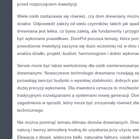
przed rozpoczęciem inwestycji.
Wiele osób zastanawia się również, czy dom drewniany możn
działce. Odpowiedź zależy od wielu czynników, takich jak spa
drewniana jest lekka, co bywa zaletą, ale fundamenty i przyg
być wykonane prawidłowo. DomPol porusza tematy, które pom
powodzenie inwestycji zaczyna się dużo wcześniej niż w dniu
analiza działki, projekt, budżet, harmonogram i dobór wykon
Serwis może być także wartościowy dla osób zainteresowan
drewnianymi. Nowoczesne technologie drewniane rozwijają si
pozwalają tworzyć budynki o wysokiej stabilności, dobrych par
dużej precyzji wykonania. Dla inwestora oznacza to możliwoś
tradycyjnymi rozwiązaniami a systemami nowej generacji. Dom
zagadnienia w sposób, który może być zrozumiały również dla
technicznego.
Nie można pominąć tematu klimatu domów drewnianych. Drewn
naturą i tworzy atmosferę trudną do uzyskania przy użyciu wie
Elewacja z desek, widoczne belki, naturalne faktury, ciepłe ko