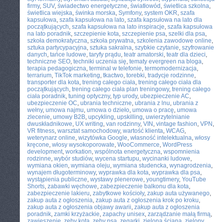
firmy
,
SUV
,
świadectwo energetyczne
,
światłowód
,
świetlica szkolna
,
świetlica wiejska
,
świnka morska
,
Symfony
,
system OKR
,
szafa
kapsułowa
,
szafa kapsułowa na lato
,
szafa kapsułowa na lato dla
początkujących
,
szafa kapsułowa na lato inspiracje
,
szafa kapsułowa
na lato poradnik
,
szczepienie kota
,
szczepienie psa
,
szelki dla psa
,
szkoła demokratyczna
,
szkoła prywatna
,
szkolenia zawodowe online
,
sztuka partycypacyjna
,
sztuka sakralna
,
szybkie czytanie
,
szyfrowanie
danych
,
tańce ludowe
,
taryfy prądu
,
teatr amatorski
,
teatr dla dzieci
,
techniczne SEO
,
techniki uczenia się
,
tematy evergreen na bloga
,
terapia pedagogiczna
,
terminal w telefonie
,
termomodernizacja
,
terrarium
,
TikTok marketing
,
tkactwo
,
torebki
,
tradycje rodzinne
,
transporter dla kota
,
trening całego ciała
,
trening całego ciała dla
początkujących
,
trening całego ciała plan treningowy
,
trening całego
ciała poradnik
,
tuning optyczny
,
typ urody
,
ubezpieczenie AC
,
ubezpieczenie OC
,
ubrania techniczne
,
ubrania z lnu
,
ubrania z
wełny
,
umowa najmu
,
umowa o dzieło
,
umowa o pracę
,
umowa
zlecenie
,
umowy B2B
,
upcykling
,
upskilling
,
uwierzytelnianie
dwuskładnikowe
,
UX writing
,
van rodzinny
,
VIN
,
vintage fashion
,
VPN
,
VR fitness
,
warsztat samochodowy
,
wartość klienta
,
WCAG
,
weterynarz online
,
wizytówka Google
,
własność intelektualna
,
włosy
kręcone
,
włosy wysokoporowate
,
WooCommerce
,
WordPress
development
,
workation
,
wspólnota energetyczna
,
wspomnienia
rodzinne
,
wybór studiów
,
wycena startupu
,
wycinanki ludowe
,
wymiana okien
,
wymiana oleju
,
wymiana studencka
,
wynagrodzenia
,
wynajem długoterminowy
,
wyprawka dla kota
,
wyprawka dla psa
,
wystąpienia publiczne
,
wystawy plenerowe
,
youngtimery
,
YouTube
Shorts
,
zabawki węchowe
,
zabezpieczenie balkonu dla kota
,
zabezpieczenie lakieru
,
zabytkowe kościoły
,
zakup auta używanego
,
zakup auta z ogłoszenia
,
zakup auta z ogłoszenia krok po kroku
,
zakup auta z ogłoszenia objawy awarii
,
zakup auta z ogłoszenia
poradnik
,
zamki krzyżackie
,
zapachy unisex
,
zarządzanie małą firmą
,
zawieszenie
,
zęby kota
,
zęby psa
,
zegarki
,
zielona ściana
,
zielony