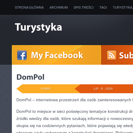
STRONA GŁÓWNA
ARCHIWUM
SPIS TREŚCI
TAGI
TURYSTYKA
ADMIN
LIP - 8 - 2026
DomPol – internetowa przestrzeń dla osób zainteresowanyc
DomPol to miejsce w sieci poświęcony tematyce konstrukcji d
źródło wiedzy dla osób, które szukają informacji o nowoczes
skupia się na codziennych pytaniach, które pojawiają się wted
własnym azylu wykonanym z konstrukcji drewnianej. Poleca