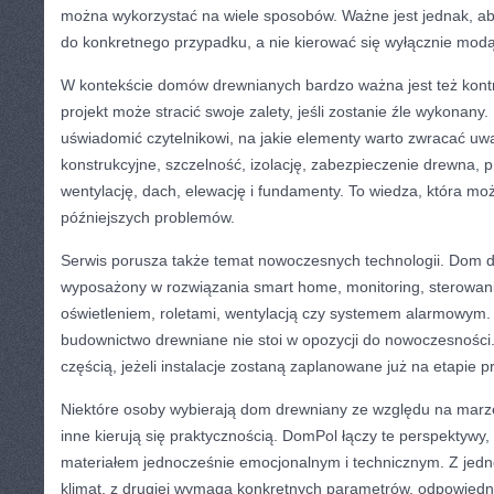
można wykorzystać na wiele sposobów. Ważne jest jednak, a
do konkretnego przypadku, a nie kierować się wyłącznie modą
W kontekście domów drewnianych bardzo ważna jest też kontr
projekt może stracić swoje zalety, jeśli zostanie źle wykona
uświadomić czytelnikowi, na jakie elementy warto zwracać uw
konstrukcyjne, szczelność, izolację, zabezpieczenie drewna, p
wentylację, dach, elewację i fundamenty. To wiedza, która m
późniejszych problemów.
Serwis porusza także temat nowoczesnych technologii. Dom 
wyposażony w rozwiązania smart home, monitoring, sterowan
oświetleniem, roletami, wentylacją czy systemem alarmowym.
budownictwo drewniane nie stoi w opozycji do nowoczesności.
częścią, jeżeli instalacje zostaną zaplanowane już na etapie pr
Niektóre osoby wybierają dom drewniany ze względu na marz
inne kierują się praktycznością. DomPol łączy te perspektywy,
materiałem jednocześnie emocjonalnym i technicznym. Z jedne
klimat, z drugiej wymaga konkretnych parametrów, odpowiedn