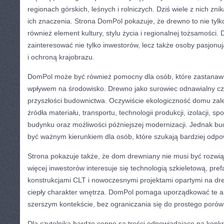
regionach górskich, leśnych i rolniczych. Dziś wiele z nich zn
ich znaczenia. Strona DomPol pokazuje, że drewno to nie tylk
również element kultury, stylu życia i regionalnej tożsamości.
zainteresować nie tylko inwestorów, lecz także osoby pasjonują
i ochroną krajobrazu.
DomPol może być również pomocny dla osób, które zastanawi
wpływem na środowisko. Drewno jako surowiec odnawialny czę
przyszłości budownictwa. Oczywiście ekologiczność domu zale
źródła materiału, transportu, technologii produkcji, izolacji, s
budynku oraz możliwości późniejszej modernizacji. Jednak 
być ważnym kierunkiem dla osób, które szukają bardziej odpo
Strona pokazuje także, że dom drewniany nie musi być rozw
więcej inwestorów interesuje się technologią szkieletową, pref
konstrukcjami CLT i nowoczesnymi projektami opartymi na dr
ciepły charakter wnętrza. DomPol pomaga uporządkować te ar
szerszym kontekście, bez ograniczania się do prostego porów
Dla czytelnika bardzo cenne są treści odpowiadające na konk