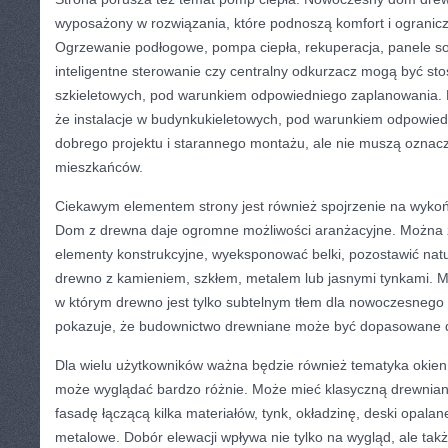
wyposażony w rozwiązania, które podnoszą komfort i ogranicza
Ogrzewanie podłogowe, pompa ciepła, rekuperacja, panele sol
inteligentne sterowanie czy centralny odkurzacz mogą być s
szkieletowych, pod warunkiem odpowiedniego zaplanowania
że instalacje w budynkukieletowych, pod warunkiem odpowi
dobrego projektu i starannego montażu, ale nie muszą oznac
mieszkańców.
Ciekawym elementem strony jest również spojrzenie na wyk
Dom z drewna daje ogromne możliwości aranżacyjne. Można
elementy konstrukcyjne, wyeksponować belki, pozostawić natu
drewno z kamieniem, szkłem, metalem lub jasnymi tynkami. M
w którym drewno jest tylko subtelnym tłem dla nowoczesneg
pokazuje, że budownictwo drewniane może być dopasowane do
Dla wielu użytkowników ważna będzie również tematyka okie
może wyglądać bardzo różnie. Może mieć klasyczną drewnia
fasadę łączącą kilka materiałów, tynk, okładzinę, deski opala
metalowe. Dobór elewacji wpływa nie tylko na wygląd, ale takż