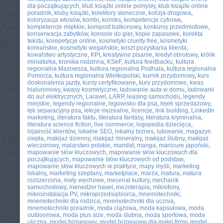
dla początkujących
,
klub książki online pomysły
,
klub książki online
poradnik
,
kluby książki
,
kolektory słoneczne
,
kolizja drogowa
,
koloryzacja włosów
,
kombi
,
komiks
,
kompetencje cyfrowe
,
kompetencje miękkie
,
kompost balkonowy
,
konkursy przedmiotowe
,
konserwacja zabytków
,
konsole do gier
,
kopie zapasowe
,
korekta
tekstu
,
korepetycje online
,
kosmetyki cruelty free
,
kosmetyki
koreańskie
,
kosmetyki wegańskie
,
koszt pozyskania klienta
,
kowalstwo artystyczne
,
KPI
,
kreatywne pisanie
,
kredyt obrotowy
,
królik
miniaturka
,
kronika rodzinna
,
KSeF
,
kultura feedbacku
,
kultura
regionalna Mazowsza
,
kultura regionalna Podhala
,
kultura regionalna
Pomorza
,
kultura regionalna Wielkopolski
,
kurnik przydomowy
,
kurs
doskonalenia jazdy
,
kursy certyfikowane
,
kury przydomowe
,
kwas
hialuronowy
,
kwasy kosmetyczne
,
ładowanie auta w domu
,
ładowarki
do aut elektrycznych
,
Laravel
,
LARP
,
leasing samochodu
,
legendy
miejskie
,
legendy regionalne
,
legowisko dla psa
,
lejek sprzedażowy
,
lęk separacyjny psa
,
lekcje muzealne
,
licencje
,
link building
,
LinkedIn
marketing
,
literatura faktu
,
literatura fantasy
,
literatura kryminalna
,
literatura science fiction
,
live commerce
,
logopedia dziecięca
,
lojalność klientów
,
lokalne SEO
,
lokalny biznes
,
lutowanie
,
magazyn
ciepła
,
makijaż dzienny
,
makijaż mineralny
,
makijaż ślubny
,
makijaż
wieczorowy
,
malarstwo polskie
,
mandat
,
manga
,
manicure japoński
,
mapowanie słów kluczowych
,
mapowanie słów kluczowych dla
początkujących
,
mapowanie słów kluczowych od podstaw
,
mapowanie słów kluczowych w praktyce
,
mapy myśli
,
marketing
lokalny
,
marketing szeptany
,
marketplace
,
marża
,
matura
,
matura
rozszerzona
,
maty węchowe
,
mecenat kultury
,
mechanik
samochodowy
,
menedżer haseł
,
mezoterapia
,
mikrofony
,
mikroinstalacja PV
,
mikroprzedsiębiorca
,
mnemotechniki
,
mnemotechniki dla rodzica
,
mnemotechniki dla ucznia
,
mnemotechniki poradnik
,
moda ciążowa
,
moda kapsułowa
,
moda
outdoorowa
,
moda plus size
,
moda ślubna
,
moda sportowa
,
moda
uliczna
,
model biznesowy
,
model biznesowy dla małej firmy
,
model