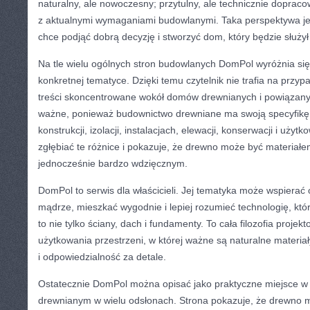
naturalny, ale nowoczesny; przytulny, ale technicznie dopraco
z aktualnymi wymaganiami budowlanymi. Taka perspektywa je
chce podjąć dobrą decyzję i stworzyć dom, który będzie służył 
Na tle wielu ogólnych stron budowlanych DomPol wyróżnia się
konkretnej tematyce. Dzięki temu czytelnik nie trafia na przy
treści skoncentrowane wokół domów drewnianych i powiązany
ważne, ponieważ budownictwo drewniane ma swoją specyfikę. 
konstrukcji, izolacji, instalacjach, elewacji, konserwacji i uży
zgłębiać te różnice i pokazuje, że drewno może być materia
jednocześnie bardzo wdzięcznym.
DomPol to serwis dla właścicieli. Jej tematyka może wspierać
mądrze, mieszkać wygodnie i lepiej rozumieć technologię, kt
to nie tylko ściany, dach i fundamenty. To cała filozofia proje
użytkowania przestrzeni, w której ważne są naturalne materiały
i odpowiedzialność za detale.
Ostatecznie DomPol można opisać jako praktyczne miejsce 
drewnianym w wielu odsłonach. Strona pokazuje, że drewno 