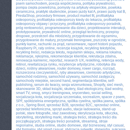
psem samochodem
,
poezja współczesna
,
polityka prywatności
,
pompa ciepła powietrzna
,
pomysły na artykuły eksperckie
,
powłoka
ceramiczna
,
praktyki studenckie
,
prawo jazdy kat A
,
prawo jazdy kat B
,
PrestaShop
,
procedury firmowe
,
product market fit
,
profilaktyka
osteoporozy
,
profilaktyka osteoporozy kiedy do lekarza
,
profilaktyka
osteoporozy objawy i przyczyny
,
profilaktyka osteoporozy poradnik
,
próg rentowności
,
programowanie dla dzieci
,
projektowanie interakcji
,
prototypowanie
,
prywatność online
,
przegląd techniczny
,
przepisy
drogowe
,
przestrzeń dla młodzieży
,
przygotowanie do egzaminu
,
przygotowanie do matury
,
przysmaki treningowe
,
pszczoły w ogrodzie
,
punkty karne
,
rachunki za prąd
,
ransomware
,
raport historii pojazdu
,
Raspberry Pi
,
raty online
,
recenzje książek
,
recykling tekstyliów
,
recykling treści
,
redakcja tekstu
,
regulamin sklepu
,
reklama lokalna
,
reklamacje
,
rękojmia
,
rekomendacje klientów
,
rekrutacja zdalna
,
renowacja kamienic
,
reportaż
,
research UX
,
reskilling
,
retencja wody
,
retinol
,
rewitalizacja rynku
,
rezydencje artystyczne
,
robotyka dla
dzieci
,
rośliny akwariowe
,
router domowy
,
rower cargo
,
rozrząd
,
rozszerzona rzeczywistość
,
ryby akwariowe
,
rzemiosło artystyczne
,
samochód rodzinny
,
samochód używany
,
samochód zastępczy
,
samochody miejskie
,
second hand
,
segmentacja klientów
,
self-
publishing
,
serum do twarzy
,
sesja wizerunkowa
,
Shopify
,
sieć mesh
,
skanowanie 3D
,
skład książki
,
skutery
,
ślad ekologiczny
,
ślad wodny
,
smart TV
,
smog
,
smycz treningowa
,
snycerstwo
,
social selling
,
socjalizacja kota
,
socjalizacja szczeniaka
,
socrealizm
,
spacer z psem
,
SPF
,
spółdzielnia energetyczna
,
spółka cywilna
,
spółka jawna
,
spółka
z o.o.
,
Spring Boot
,
sprzedaż B2B
,
sprzedaż B2C
,
sprzedaż online
,
sprzedaż telefoniczna
,
sprzęt audio
,
stacje ładowania
,
stand-up
polski
,
stare fotografie
,
staż zawodowy
,
sterylizacja kota
,
stłuczka
,
storytelling
,
storytelling marki
,
strategia treści
,
strategia treści dla
początkujących
,
strategia treści poradnik
,
streaming
,
stroje
regionalne
,
studia online
,
studio domowe
,
styl biznesowy
,
styl casual
,
styl formalny
,
styl smart casual
,
stylizacja sylwetki
,
stypendia
,
sukcesja