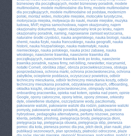
biznesowy dla początkujących
,
model biznesowy poradnik
,
modele
multimodalne
,
modele multimodalne dla firmy
,
modele multimodalne
dla początkujących
,
modele multimodalne od podstaw
,
modernizm
polski
,
montaż wideo
,
motocykle miejskie
,
motocykle turystyczne
,
motoryzacja miejska
,
motywacja do nauki
,
murale miejskie
,
muzyka
ludowa
,
MVP
,
myjnia samochodowa
,
najem okazjonalny
,
najem
okazjonalny dokumenty
,
najem okazjonalny krok po kroku
,
najem
okazjonalny poradnik
,
naming
,
naprawianie zamiast wyrzucania
,
naturalne środki czystości
,
nauka angielskiego
,
nauka biologii
,
nauka
chemii
,
nauka fizyki
,
nauka francuskiego
,
nauka geografii
,
nauka
historii
,
nauka hiszpańskiego
,
nauka matematyki
,
nauka
niemieckiego
,
nauka polskiego
,
nauka przez zabawę
,
nauka
włoskiego
,
nawożenie trawnika
,
nawożenie trawnika dla
początkujących
,
nawożenie trawnika krok po kroku
,
nawożenie
trawnika poradnik
,
nazwa firmy
,
net-billing
,
newsletter
,
niacynamid
,
notatki Cornell
,
obróbka zdjęć
,
obroża przeciwkleszczowa
,
obsługa
posprzedażowa
,
ochrona marki
,
ochrona przeciwsłoneczna
,
ochrona
zabytków
,
ocieplenie poddasza
,
oczyszczacz powietrza
,
odbiór
techniczny mieszkania
,
odbiór techniczny mieszkania koszty
,
odbiór
techniczny mieszkania poradnik
,
odzyskiwanie danych
,
offboarding
,
okładka książki
,
okulary przeciwsłoneczne
,
olimpiady szkolne
,
onboarding pracownika
,
opieka nad kotem
,
opieka nad psem
,
opinie
Google
,
opony całoroczne
,
opony letnie
,
opony zimowe
,
orkiestry
dęte
,
oświetlenie studyjne
,
oszczędzanie wody
,
paczkomaty
,
pakowanie walizki
,
pakowanie walizki dla rodzin
,
pakowanie walizki
pomysły
,
pakowanie walizki poradnik
,
papuga falista
,
paznokcie
hybrydowe
,
pedagogika alternatywna
,
perfumy niszowe
,
persona
klienta
,
petsitter
,
phishing
,
pielęgnacja brody
,
pielęgnacja dłoni
,
pielęgnacja łap
,
pielęgnacja obuwia
,
pielęgnacja stóp
,
pierwsza
pomoc dla kota
,
pierwsza pomoc dla psa
,
pitch deck
,
plan nauki
,
plan
publikacji sezonowych
,
plan sprzedaży
,
płatności odroczone
,
plaże
dla psów
,
plecaki miejskie
,
płynność finansowa
,
podcasting
,
podróż z