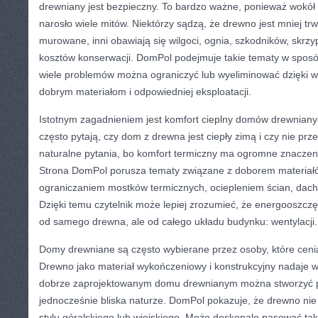
drewniany jest bezpieczny. To bardzo ważne, ponieważ wokó
narosło wiele mitów. Niektórzy sądzą, że drewno jest mniej trw
murowane, inni obawiają się wilgoci, ognia, szkodników, skrzy
kosztów konserwacji. DomPol podejmuje takie tematy w sposó
wiele problemów można ograniczyć lub wyeliminować dzięki w
dobrym materiałom i odpowiedniej eksploatacji.
Istotnym zagadnieniem jest komfort cieplny domów drewnian
często pytają, czy dom z drewna jest ciepły zimą i czy nie prz
naturalne pytania, bo komfort termiczny ma ogromne znaczen
Strona DomPol porusza tematy związane z doborem materiałó
ograniczaniem mostków termicznych, ociepleniem ścian, dach
Dzięki temu czytelnik może lepiej zrozumieć, że energooszczę
od samego drewna, ale od całego układu budynku: wentylacji.
Domy drewniane są często wybierane przez osoby, które ceni
Drewno jako materiał wykończeniowy i konstrukcyjny nadaje
dobrze zaprojektowanym domu drewnianym można stworzyć prz
jednocześnie bliska naturze. DomPol pokazuje, że drewno ni
stylu góralskiego lub wiejskiego. Może doskonale pasować ta