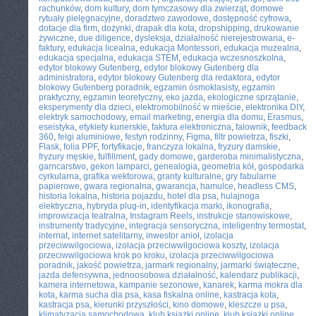
rachunków
,
dom kultury
,
dom tymczasowy dla zwierząt
,
domowe
rytuały pielęgnacyjne
,
doradztwo zawodowe
,
dostępność cyfrowa
,
dotacje dla firm
,
dożynki
,
drapak dla kota
,
dropshipping
,
drukowanie
żywiczne
,
due diligence
,
dysleksja
,
działalność nierejestrowana
,
e-
faktury
,
edukacja licealna
,
edukacja Montessori
,
edukacja muzealna
,
edukacja specjalna
,
edukacja STEM
,
edukacja wczesnoszkolna
,
edytor blokowy Gutenberg
,
edytor blokowy Gutenberg dla
administratora
,
edytor blokowy Gutenberg dla redaktora
,
edytor
blokowy Gutenberg poradnik
,
egzamin ósmoklasisty
,
egzamin
praktyczny
,
egzamin teoretyczny
,
eko jazda
,
ekologiczne sprzątanie
,
eksperymenty dla dzieci
,
elektromobilność w mieście
,
elektronika DIY
,
elektryk samochodowy
,
email marketing
,
energia dla domu
,
Erasmus
,
eseistyka
,
etykiety kurierskie
,
faktura elektroniczna
,
falownik
,
feedback
360
,
felgi aluminiowe
,
festyn rodzinny
,
Figma
,
filtr powietrza
,
fiszki
,
Flask
,
folia PPF
,
fortyfikacje
,
franczyza lokalna
,
fryzury damskie
,
fryzury męskie
,
fulfillment
,
gady domowe
,
garderoba minimalistyczna
,
garncarstwo
,
gekon lamparci
,
genealogia
,
geometria kół
,
gospodarka
cyrkularna
,
grafika wektorowa
,
granty kulturalne
,
gry fabularne
papierowe
,
gwara regionalna
,
gwarancja
,
hamulce
,
headless CMS
,
historia lokalna
,
historia pojazdu
,
hotel dla psa
,
hulajnoga
elektryczna
,
hybryda plug-in
,
identyfikacja marki
,
ikonografia
,
improwizacja teatralna
,
Instagram Reels
,
instrukcje stanowiskowe
,
instrumenty tradycyjne
,
integracja sensoryczna
,
inteligentny termostat
,
internat
,
internet satelitarny
,
inwestor anioł
,
izolacja
przeciwwilgociowa
,
izolacja przeciwwilgociowa koszty
,
izolacja
przeciwwilgociowa krok po kroku
,
izolacja przeciwwilgociowa
poradnik
,
jakość powietrza
,
jarmark regionalny
,
jarmarki świąteczne
,
jazda defensywna
,
jednoosobowa działalność
,
kalendarz publikacji
,
kamera internetowa
,
kampanie sezonowe
,
kanarek
,
karma mokra dla
kota
,
karma sucha dla psa
,
kasa fiskalna online
,
kastracja kota
,
kastracja psa
,
kierunki przyszłości
,
kino domowe
,
kleszcze u psa
,
klimatyzacja samochodowa
,
klub książki online
,
klub książki online