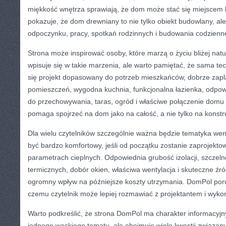
miękkość wnętrza sprawiają, że dom może stać się miejscem
pokazuje, że dom drewniany to nie tylko obiekt budowlany, ale
odpoczynku, pracy, spotkań rodzinnych i budowania codzienn
Strona może inspirować osoby, które marzą o życiu bliżej na
wpisuje się w takie marzenia, ale warto pamiętać, że sama tec
się projekt dopasowany do potrzeb mieszkańców, dobrze zap
pomieszczeń, wygodna kuchnia, funkcjonalna łazienka, odpowi
do przechowywania, taras, ogród i właściwe połączenie domu
pomaga spojrzeć na dom jako na całość, a nie tylko na konstr
Dla wielu czytelników szczególnie ważna będzie tematyka we
być bardzo komfortowy, jeśli od początku zostanie zaprojekt
parametrach cieplnych. Odpowiednia grubość izolacji, szczel
termicznych, dobór okien, właściwa wentylacja i skuteczne źr
ogromny wpływ na późniejsze koszty utrzymania. DomPol poru
czemu czytelnik może lepiej rozmawiać z projektantem i wyk
Warto podkreślić, że strona DomPol ma charakter informacyjny
jednego wąskiego tematu, ale obejmuje wiele kwestii związa