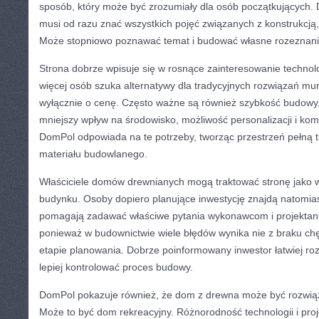
sposób, który może być zrozumiały dla osób początkujących. D
musi od razu znać wszystkich pojęć związanych z konstrukcją, i
Może stopniowo poznawać temat i budować własne rozeznani
Strona dobrze wpisuje się w rosnące zainteresowanie technol
więcej osób szuka alternatywy dla tradycyjnych rozwiązań m
wyłącznie o cenę. Często ważne są również szybkość budowy, 
mniejszy wpływ na środowisko, możliwość personalizacji i kom
DomPol odpowiada na te potrzeby, tworząc przestrzeń pełną t
materiału budowlanego.
Właściciele domów drewnianych mogą traktować stronę jako w
budynku. Osoby dopiero planujące inwestycję znajdą natomias
pomagają zadawać właściwe pytania wykonawcom i projektan
ponieważ w budownictwie wiele błędów wynika nie z braku chę
etapie planowania. Dobrze poinformowany inwestor łatwiej rozp
lepiej kontrolować proces budowy.
DomPol pokazuje również, że dom z drewna może być rozwiąz
Może to być dom rekreacyjny. Różnorodność technologii i pro