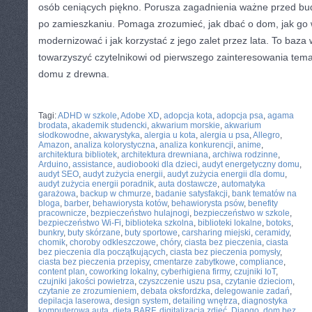
osób ceniących piękno. Porusza zagadnienia ważne przed budo
po zamieszkaniu. Pomaga zrozumieć, jak dbać o dom, jak go 
modernizować i jak korzystać z jego zalet przez lata. To baza
towarzyszyć czytelnikowi od pierwszego zainteresowania tem
domu z drewna.
CATEGORIES:
TURYSTYKA, PODRÓŻE
Tagi:
ADHD w szkole
,
Adobe XD
,
adopcja kota
,
adopcja psa
,
agama
brodata
,
akademik studencki
,
akwarium morskie
,
akwarium
słodkowodne
,
akwarystyka
,
alergia u kota
,
alergia u psa
,
Allegro
,
Amazon
,
analiza kolorystyczna
,
analiza konkurencji
,
anime
,
architektura bibliotek
,
architektura drewniana
,
archiwa rodzinne
,
Arduino
,
assistance
,
audiobooki dla dzieci
,
audyt energetyczny domu
,
audyt SEO
,
audyt zużycia energii
,
audyt zużycia energii dla domu
,
audyt zużycia energii poradnik
,
auta dostawcze
,
automatyka
garażowa
,
backup w chmurze
,
badanie satysfakcji
,
bank tematów na
bloga
,
barber
,
behawiorysta kotów
,
behawiorysta psów
,
benefity
pracownicze
,
bezpieczeństwo hulajnogi
,
bezpieczeństwo w szkole
,
bezpieczeństwo Wi-Fi
,
biblioteka szkolna
,
biblioteki lokalne
,
botoks
,
bunkry
,
buty skórzane
,
buty sportowe
,
carsharing miejski
,
ceramidy
,
chomik
,
choroby odkleszczowe
,
chóry
,
ciasta bez pieczenia
,
ciasta
bez pieczenia dla początkujących
,
ciasta bez pieczenia pomysły
,
ciasta bez pieczenia przepisy
,
cmentarze zabytkowe
,
compliance
,
content plan
,
coworking lokalny
,
cyberhigiena firmy
,
czujniki IoT
,
czujniki jakości powietrza
,
czyszczenie uszu psa
,
czytanie dzieciom
,
czytanie ze zrozumieniem
,
debata oksfordzka
,
delegowanie zadań
,
depilacja laserowa
,
design system
,
detailing wnętrza
,
diagnostyka
komputerowa auta
,
dieta BARF
,
digitalizacja zdjęć
,
Django
,
dom bez