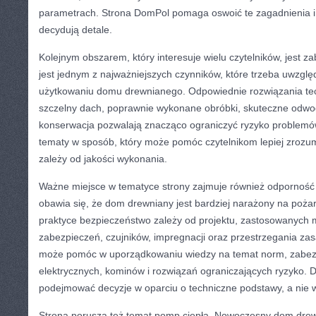
parametrach. Strona DomPol pomaga oswoić te zagadnienia i 
decydują detale.
Kolejnym obszarem, który interesuje wielu czytelników, jest 
jest jednym z najważniejszych czynników, które trzeba uwzględ
użytkowaniu domu drewnianego. Odpowiednie rozwiązania tech
szczelny dach, poprawnie wykonane obróbki, skuteczne odwod
konserwacja pozwalają znacząco ograniczyć ryzyko problemó
tematy w sposób, który może pomóc czytelnikom lepiej zrozum
zależy od jakości wykonania.
Ważne miejsce w tematyce strony zajmuje również odporność 
obawia się, że dom drewniany jest bardziej narażony na poż
praktyce bezpieczeństwo zależy od projektu, zastosowanych mat
zabezpieczeń, czujników, impregnacji oraz przestrzegania z
może pomóc w uporządkowaniu wiedzy na temat norm, zabezpi
elektrycznych, kominów i rozwiązań ograniczających ryzyko. D
podejmować decyzje w oparciu o techniczne podstawy, a nie 
Strona porusza też temat pomp ciepła. Nowoczesny dom dre