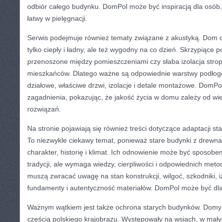
odbiór całego budynku. DomPol może być inspiracją dla osób
łatwy w pielęgnacji.
Serwis podejmuje również tematy związane z akustyką. Dom d
tylko ciepły i ładny, ale też wygodny na co dzień. Skrzypiące po
przenoszone między pomieszczeniami czy słaba izolacja str
mieszkańców. Dlatego ważne są odpowiednie warstwy podłog
działowe, właściwe drzwi, izolacje i detale montażowe. DomP
zagadnienia, pokazując, że jakość życia w domu zależy od wie
rozwiązań.
Na stronie pojawiają się również treści dotyczące adaptacji 
To niezwykle ciekawy temat, ponieważ stare budynki z drewn
charakter, historię i klimat. Ich odnowienie może być sposob
tradycji, ale wymaga wiedzy, cierpliwości i odpowiednich meto
muszą zwracać uwagę na stan konstrukcji, wilgoć, szkodniki, izo
fundamenty i autentyczność materiałów. DomPol może być dla
Ważnym wątkiem jest także ochrona starych budynków. Domy
częścią polskiego krajobrazu. Występowały na wsiach, w mał