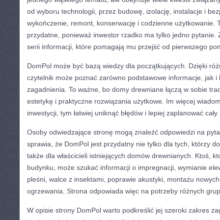
od wyboru technologii, przez budowę, izolację, instalacje i be
wykończenie, remont, konserwację i codzienne użytkowanie. Ta
przydatne, ponieważ inwestor rzadko ma tylko jedno pytanie. 
serii informacji, które pomagają mu przejść od pierwszego po
DomPol może być bazą wiedzy dla początkujących. Dzięki ró
czytelnik może poznać zarówno podstawowe informacje, jak i 
zagadnienia. To ważne, bo domy drewniane łączą w sobie trady
estetykę i praktyczne rozwiązania użytkowe. Im więcej wiad
inwestycji, tym łatwiej uniknąć błędów i lepiej zaplanować cały
Osoby odwiedzające stronę mogą znaleźć odpowiedzi na pyta
sprawia, że DomPol jest przydatny nie tylko dla tych, którzy 
także dla właścicieli istniejących domów drewnianych. Ktoś, k
budynku, może szukać informacji o impregnacji, wymianie elew
pleśni, walce z insektami, poprawie akustyki, montażu nowych 
ogrzewania. Strona odpowiada więc na potrzeby różnych grup
W opisie strony DomPol warto podkreślić jej szeroki zakres za