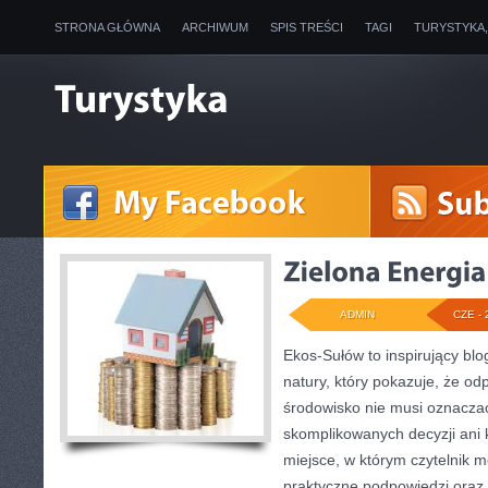
STRONA GŁÓWNA
ARCHIWUM
SPIS TREŚCI
TAGI
TURYSTYKA
ADMIN
CZE - 
Ekos-Sułów to inspirujący blo
natury, który pokazuje, że od
środowisko nie musi oznaczać
skomplikowanych decyzji ani
miejsce, w którym czytelnik 
praktyczne podpowiedzi oraz 