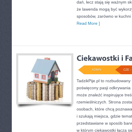
dań, lecz stają się ważnym sk
że lawenda mogą być wykorzy
sposobów, zarówno w kuchni tr
Read More ]
ADMIN
CZE - 
TadzikPije.pl to rozbudowany
poświęcony pasji odkrywania 
może znaleźć inspirujące tre
rzemieślniczych. Strona zost
osobach, które chcą poznawać
i szukają miejsca, gdzie tem
przedstawiane w sposób barwn
w którym ciekawostki łączą si