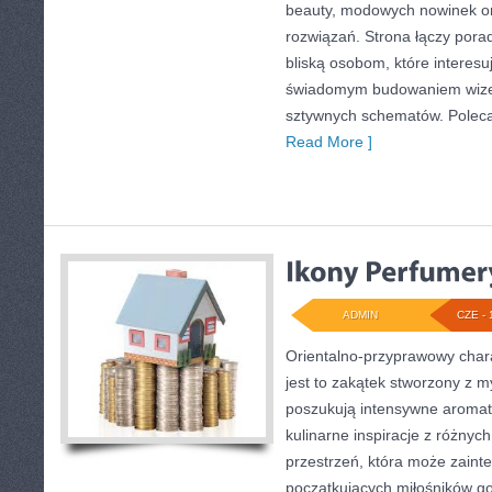
beauty, modowych nowinek o
rozwiązań. Strona łączy pora
bliską osobom, które interesu
świadomym budowaniem wizer
sztywnych schematów. Polec
Read More ]
ADMIN
CZE - 
Orientalno-przyprawowy charak
jest to zakątek stworzony z m
poszukują intensywne aromaty
kulinarne inspiracje z różnych
przestrzeń, która może zain
początkujących miłośników got