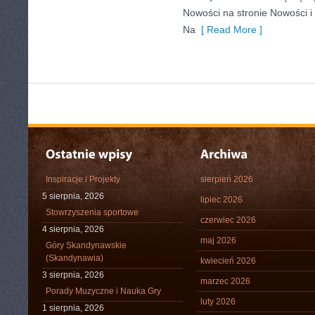
Nowości na stronie Nowości i 
Na
[ Read More ]
Inspiracje i Projekty
sierpień 2026
5 sierpnia, 2026
lipiec 2026
Stowrzyszenia sportowe
czerwiec 2026
4 sierpnia, 2026
maj 2026
Góry Skandynawskie
(Skandynawia)
kwiecień 2026
3 sierpnia, 2026
marzec 2026
Porady Muzyczne i Nauka Gry
luty 2026
1 sierpnia, 2026