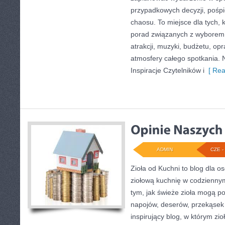
przypadkowych decyzji, pośpi
chaosu. To miejsce dla tych, 
porad związanych z wyborem s
atrakcji, muzyki, budżetu, o
atmosfery całego spotkania. N
Inspiracje Czytelników i
[ Rea
ADMIN
CZE - 
Zioła od Kuchni to blog dla o
ziołową kuchnię w codziennym
tym, jak świeże zioła mogą p
napojów, deserów, przekąsek
inspirujący blog, w którym zio