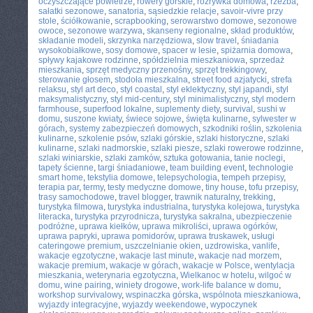
oczyszczające powietrze
,
rowery górskie
,
rozrywka domowa
,
rzeźba
,
sałatki sezonowe
,
sanatoria
,
sąsiedzkie relacje
,
savoir-vivre przy
stole
,
ściółkowanie
,
scrapbooking
,
serowarstwo domowe
,
sezonowe
owoce
,
sezonowe warzywa
,
skanseny regionalne
,
skład produktów
,
składanie modeli
,
skrzynka narzędziowa
,
slow travel
,
śniadania
wysokobiałkowe
,
sosy domowe
,
spacer w lesie
,
spiżarnia domowa
,
spływy kajakowe rodzinne
,
spółdzielnia mieszkaniowa
,
sprzedaż
mieszkania
,
sprzęt medyczny przenośny
,
sprzęt trekkingowy
,
sterowanie głosem
,
stodoła mieszkalna
,
street food azjatycki
,
strefa
relaksu
,
styl art deco
,
styl coastal
,
styl eklektyczny
,
styl japandi
,
styl
maksymalistyczny
,
styl mid-century
,
styl minimalistyczny
,
styl modern
farmhouse
,
superfood lokalne
,
suplementy diety
,
survival
,
sushi w
domu
,
suszone kwiaty
,
świece sojowe
,
święta kulinarne
,
sylwester w
górach
,
systemy zabezpieczeń domowych
,
szkodniki roślin
,
szkolenia
kulinarne
,
szkolenie psów
,
szlaki górskie
,
szlaki historyczne
,
szlaki
kulinarne
,
szlaki nadmorskie
,
szlaki piesze
,
szlaki rowerowe rodzinne
,
szlaki winiarskie
,
szlaki zamków
,
sztuka gotowania
,
tanie noclegi
,
tapety ścienne
,
targi śniadaniowe
,
team building event
,
technologie
smart home
,
tekstylia domowe
,
telepsychologia
,
tempeh przepisy
,
terapia par
,
termy
,
testy medyczne domowe
,
tiny house
,
tofu przepisy
,
trasy samochodowe
,
travel blogger
,
trawnik naturalny
,
trekking
,
turystyka filmowa
,
turystyka industrialna
,
turystyka kolejowa
,
turystyka
literacka
,
turystyka przyrodnicza
,
turystyka sakralna
,
ubezpieczenie
podróżne
,
uprawa kiełków
,
uprawa mikroliści
,
uprawa ogórków
,
uprawa papryki
,
uprawa pomidorów
,
uprawa truskawek
,
usługi
cateringowe premium
,
uszczelnianie okien
,
uzdrowiska
,
vanlife
,
wakacje egzotyczne
,
wakacje last minute
,
wakacje nad morzem
,
wakacje premium
,
wakacje w górach
,
wakacje w Polsce
,
wentylacja
mieszkania
,
weterynaria egzotyczna
,
Wielkanoc w hotelu
,
wilgoć w
domu
,
wine pairing
,
winiety drogowe
,
work-life balance w domu
,
workshop survivalowy
,
wspinaczka górska
,
wspólnota mieszkaniowa
,
wyjazdy integracyjne
,
wyjazdy weekendowe
,
wypoczynek