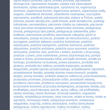
ogród wypoczynkowy
,
ogród zimowy pomysły
,
ogrzewanie
ekologiczne
,
ogrzewanie miejskie
,
opieka nad zwierzętami
domowymi
,
opłaty administracyjne
,
opóźniony lot
,
organizacja
domowa
,
organizacja kuchni
,
organizacja spiżarni
,
organizacja szafy
,
origami
,
oświetlenie domowe
,
oświetlenie nastrojowe
,
oszczędne
ogrzewanie
,
paintball
,
pakowanie plecaka
,
pałace w Polsce
,
palety
kolorów
,
panele akustyczne
,
parki linowe
,
parki tematyczne
,
parkingi
lotniskowe
,
permakultura
,
pieczenie chleba na zakwasie
,
pieczenie
ciast
,
pieczywo bezglutenowe
,
piekarnictwo domowe
,
pielęgnacja
bonsai
,
pielęgnacja storczyków
,
pielęgnacja sukulentów
,
piwo
kraftowe
,
planowanie posiłków
,
planowanie zakupów
,
pleśń w
mieszkaniu
,
pobyty lecznicze
,
podatek od nieruchomości
,
podróż
pociągiem
,
podróże aktywne
,
podróże budżetowe
,
podróże
edukacyjne
,
podróże kamperem
,
podróże kulinarne
,
podróże
objazdowe
,
podróże poślubne
,
podróże poza sezonem
,
podróże
senioralne
,
podróże solo
,
podróże z kotem
,
podróże z przyczepą
,
podróże z psem
,
pola namiotowe
,
pomoc psychologiczna
,
pompy
ciepła w domu
,
porównywarka lotów
,
porządki domowe
,
posiłki po
treningu
,
pozwolenie na budowę
,
prawa pasażera
,
produkty bez
glutenu
,
produkty bez laktozy
,
produkty tradycyjne
,
produkty
wegańskie
,
projekt ogrodu przydomowego
,
projektowanie ogrodzeń
,
projektowanie światła
,
projekty domów nowoczesnych
,
projekty
wnętrz
,
promy morskie
,
protokół zdawczo-odbiorczy
,
przechowywanie
,
przeprawy promowe
,
przesadzanie roślin
,
przestrzeń otwarta
,
przetwory owocowe
,
przetwory warzywne
,
przewodniki turystyczne
,
przycinanie krzewów
,
przyczepa kempingowa
,
przyprawy świata
,
psy
profilaktyka
,
psychoterapia
,
puzzle
,
quizy
,
rafting
,
rak profilaktyka
,
ramen domowy
,
ravioli domowe
,
recenzje kawiarni
,
regulamin
osiedla
,
rehabilitacja domowa
,
rejsy rzeczne
,
relaks w domu
,
relaks w
ogrodzie
,
renowacja mebli
,
restauracje premium
,
restauracje
wegańskie
,
road trip
,
rośliny cieniolubne
,
rośliny doniczkowe
pielęgnacja
,
rośliny egzotyczne
,
rośliny na balkon
,
rośliny