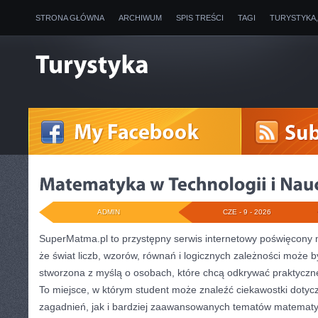
STRONA GŁÓWNA
ARCHIWUM
SPIS TREŚCI
TAGI
TURYSTYKA
ADMIN
CZE - 9 - 2026
SuperMatma.pl to przystępny serwis internetowy poświęcony 
że świat liczb, wzorów, równań i logicznych zależności może b
stworzona z myślą o osobach, które chcą odkrywać praktyczn
To miejsce, w którym student może znaleźć ciekawostki dot
zagadnień, jak i bardziej zaawansowanych tematów matemat