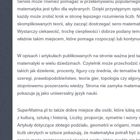
Serwis może również pomagać w przełamywaniu popularnego
matematyka jest tylko dla wybranych. Dzięki przystępnym opi
każdy może zrobić krok w stronę lepszego rozumienia liczb. N
skomplikowanych teorii, aby zacząć dostrzegać sens matema
Wystarczy ciekawość, trochę cierpliwości i dobrze podany t
właśnie takim miejscem, które pomaga rozpocząć lub kontynu
W opisach i artykułach publikowanych na stronie ważna jest 
matematyki w wielu dziedzinach. Czytelnik może przechodzić 
takich jak dzielenie, procenty, figury czy średnia, do tematów b
szeregi, prawdopodobieństwo, teoria gier, topologia czy algory
stopniowemu poszerzaniu wiedzy. Strona nie zamyka matematyk
pokazuje ją jako uniwersalny język nauki.
SuperMatma.pl to także dobre miejsce dla osób, które lubią 
z kulturą, sztuką i historią. Liczby, proporcje, symetrie i wzor
Artykuły dotyczące złotego podziału, geometrii w origami, mate
liczb ukrytych w sztuce pokazują, że matematyka potrafi być 