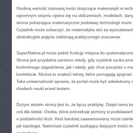
Osobną wartość stanowią treści dotyczące matematyki w tech
ogromnym stopniu opiera się na obliczeniach, modelach, dany
strona pokazująca matematyczne podstawy technologii może 
Czytelnik może zobaczyć, że matematyka stoi za wyszukiwanie
abstrakcyjne pojęcia nabierają praktycznego znaczenia.
SuperMatma.pl może pełnić funkcję miejsca do systematyczn
Strona jest przydatna zarówno wtedy, gdy czytelnik szuka pro
konkretnego zagadnienia, jak i wtedy, gdy chce poczytać o 
kontekście. Można tu znaleźć teksty, które pomagają spojrzeć 
Taka uniwersalność sprawia, że portal może być odwiedzany re
chwilach nauki przed testem.
Dużym atutem strony jest to, że łączy praktykę. Dzięki temu k
coś dla siebie. Osoba, która potrzebuje pomocy w podstawach
o podzielności liczb. Ktoś bardziej zaawansowany może zaint
jak topologia. Natomiast czytelnik szukający lżejszych treśc