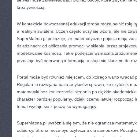
serwis może zainteresować również osoby, które zwykle nie k
kreatywnością.
W kontekście nowoczesnej edukacji strona może pełnić rolę łą
a realnym światem. Uczeń często uczy się wzoru, ale nie zaw
SuperMatma.pl pokazuje, że matematyczne pojęcia mają zast
dziedzinach: od obliczania promocji w sklepie, przez projektow
modelowanie kosmosu. Takie podejście wzmacnia zrozumieni
przestaje być oderwaną informacją, a staje się kluczem do r
Portal może być również miejscem, do którego warto wracać p
Regularnie rozwijana baza artykułów sprawia, że czytelnik m
matematyki bez konieczności sięgania po ciężkie akademicki
charakter bardziej popularny, dzięki czemu łatwiej rozpocząć 
temat wydaje się z początku wymagający.
SuperMatma.pl wyróżnia się tym, że nie ogranicza matematyk
odbiorcy. Strona może być użyteczna dla samouków. Początk