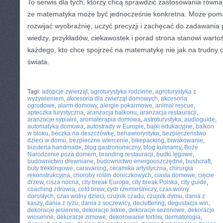
To serwis dla tych, którzy chcą sprawdzić zastosowania równ
że matematyka może być jednocześnie konkretna. Może poma
rozwijać wyobraźnię, uczyć precyzji i zachęcać do zadawania 
wiedzy, przykładów, ciekawostek i porad strona stanowi warto
każdego, kto chce spojrzeć na matematykę nie jak na trudny o
świata.
CATEGORIES:
TURYSTYKA, PODRÓŻE
Tagi:
adopcje zwierząt
,
agroturystyka rodzinne
,
agroturystyka z
wyżywieniem
,
akcesoria dla zwierząt domowych
,
akcesoria
ogrodowe
,
alarm domowy
,
alergie pokarmowe
,
animal rescue
,
apteczka turystyczna
,
aranżacja balkonu
,
aranżacja restauracji
,
aranżacje sypialni
,
aromaterapia domowa
,
astroturystyka
,
audioguide
,
automatyka domowa
,
autostrady w Europie
,
bajki edukacyjne
,
balkon
w bloku
,
beczka na deszczówkę
,
behawiorystyka
,
bezpieczeństwo
dzieci w domu
,
bezpieczne wiercenie
,
bikepacking
,
biwakowanie
,
bizuteria handmade
,
blog gastronomiczny
,
blog kulinarny
,
Boże
Narodzenie poza domem
,
branding restauracji
,
budki lęgowe
,
budownictwo drewniane
,
budownictwo energooszczędne
,
bushcraft
,
buty trekkingowe
,
caravaning
,
ceramika artystyczna
,
chirurgia
rekonstrukcyjna
,
choroby roślin doniczkowych
,
ciasta domowe
,
cięcie
drzew
,
cisza nocna
,
city break Europa
,
city break Polska
,
city guide
,
coaching zdrowia
,
cold brew
,
cydr rzemieślniczy
,
czas wolny
dorosłych
,
czas wolny dzieci
,
czujnik czadu
,
czujnik dymu
,
dania z
kaszy
,
dania z ryżu
,
dania z soczewicy
,
decluttering
,
degustacja win
,
dekoracje jesienne
,
dekoracje letnie
,
dekoracje sezonowe
,
dekoracje
wiosenne
,
dekoracje zimowe
,
dekorowanie tortów
,
dermatologia
,