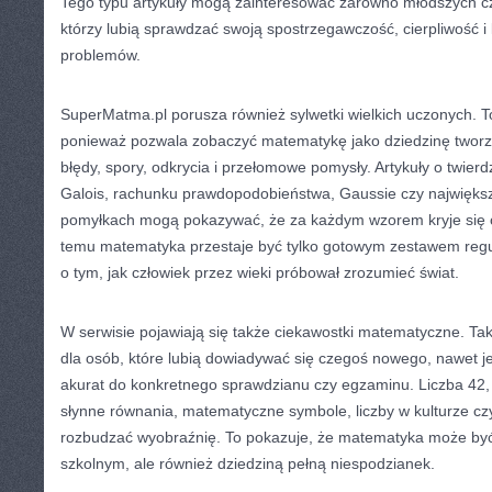
Tego typu artykuły mogą zainteresować zarówno młodszych czyt
którzy lubią sprawdzać swoją spostrzegawczość, cierpliwość i 
problemów.
SuperMatma.pl porusza również sylwetki wielkich uczonych. T
ponieważ pozwala zobaczyć matematykę jako dziedzinę tworzon
błędy, spory, odkrycia i przełomowe pomysły. Artykuły o twierdz
Galois, rachunku prawdopodobieństwa, Gaussie czy najwięk
pomyłkach mogą pokazywać, że za każdym wzorem kryje się o
temu matematyka przestaje być tylko gotowym zestawem regu
o tym, jak człowiek przez wieki próbował zrozumieć świat.
W serwisie pojawiają się także ciekawostki matematyczne. Tak
dla osób, które lubią dowiadywać się czegoś nowego, nawet jeś
akurat do konkretnego sprawdzianu czy egzaminu. Liczba 42, li
słynne równania, matematyczne symbole, liczby w kulturze c
rozbudzać wyobraźnię. To pokazuje, że matematyka może być
szkolnym, ale również dziedziną pełną niespodzianek.