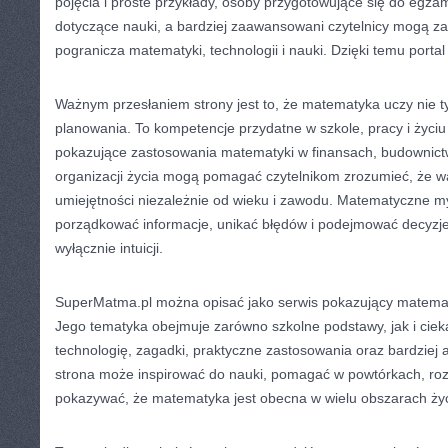
pojęcia i proste przykłady, osoby przygotowujące się do egz
dotyczące nauki, a bardziej zaawansowani czytelnicy mogą za
pogranicza matematyki, technologii i nauki. Dzięki temu portal
Ważnym przesłaniem strony jest to, że matematyka uczy nie tyl
planowania. To kompetencje przydatne w szkole, pracy i życiu
pokazujące zastosowania matematyki w finansach, budownictwi
organizacji życia mogą pomagać czytelnikom zrozumieć, że wa
umiejętności niezależnie od wieku i zawodu. Matematyczne my
porządkować informacje, unikać błędów i podejmować decyzje
wyłącznie intuicji.
SuperMatma.pl można opisać jako serwis pokazujący matema
Jego tematyka obejmuje zarówno szkolne podstawy, jak i ciekaw
technologię, zagadki, praktyczne zastosowania oraz bardziej 
strona może inspirować do nauki, pomagać w powtórkach, roz
pokazywać, że matematyka jest obecna w wielu obszarach życ