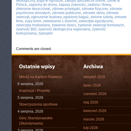
ekologiczny
,
yoga w ogrodzie
,
zakupy spożywcze online
,
zamki w
Polsce
,
zapachy do domu
,
zapasy żywności
,
zasłony i firany
,
zbieranie deszczówki
,
zdrowe przekąski
,
zdrowie fizyczne
,
zdrowie
psychiczne dorosłych
,
zdrowie publiczne
,
zdrowie skóry
,
zdrowie
zwierząt
,
zgłoszenie budowy
,
zgubiony bagaż
,
zielone szkoły
,
zimowe
ferie
,
zupy krem
,
zwiedzanie z dziećmi
,
zwierzęta egzotyczne
,
zwierzęta hodowlane
,
żywienie dzieci
,
żywienie zwierząt domowych
,
żywność BIO
,
żywność ekologiczna regionalna
,
żywność
funkcjonalna
,
żywopłot
Comments are closed.
Miłość na Kartach Powieści
sierpień 2026
6 sierpnia, 2026
lipiec 2026
Inspiracje i Projekty
czerwiec 2026
5 sierpnia, 2026
maj 2026
Stowrzyszenia sportowe
kwiecień 2026
4 sierpnia, 2026
Góry Skandynawskie
marzec 2026
(Skandynawia)
luty 2026
3 sierpnia, 2026