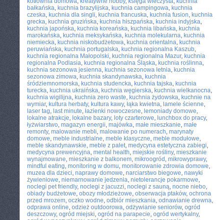
kotłownia domowa
,
kreatywne hobby
,
księga wieczysta
,
kuchnia
bałkańska
,
kuchnia brazylijska
,
kuchnia campingowa
,
kuchnia
czeska
,
kuchnia dla singli
,
kuchnia francuska
,
kuchnia fusion
,
kuchnia
grecka
,
kuchnia gruzińska
,
kuchnia hiszpańska
,
kuchnia indyjska
,
kuchnia japońska
,
kuchnia koreańska
,
kuchnia libańska
,
kuchnia
marokańska
,
kuchnia meksykańska
,
kuchnia molekularna
,
kuchnia
niemiecka
,
kuchnia niskobudżetowa
,
kuchnia orientalna
,
kuchnia
peruwiańska
,
kuchnia portugalska
,
kuchnia regionalna Kaszub
,
kuchnia regionalna Małopolski
,
kuchnia regionalna Mazur
,
kuchnia
regionalna Podlasia
,
kuchnia regionalna Śląska
,
kuchnia roślinna
,
kuchnia sezonowa jesienna
,
kuchnia sezonowa letnia
,
kuchnia
sezonowa zimowa
,
kuchnia skandynawska
,
kuchnia
śródziemnomorska
,
kuchnia studencka
,
kuchnia tajska
,
kuchnia
turecka
,
kuchnia ukraińska
,
kuchnia węgierska
,
kuchnia wielkanocna
,
kuchnia wigilijna
,
kuchnia zero waste
,
kuchnia żydowska
,
kuchnie na
wymiar
,
kultura herbaty
,
kultura kawy
,
łąka kwietna
,
lamele ścienne
,
laser tag
,
last minute
,
łazienki nowoczesne
,
lemoniady domowe
,
lokalne atrakcje
,
lokalne bazary
,
loty czarterowe
,
lunchbox do pracy
,
łyżwiarstwo
,
magazyn energii
,
majówka
,
małe mieszkanie
,
małe
remonty
,
malowanie mebli
,
malowanie po numerach
,
marynaty
domowe
,
meble industrialne
,
meble klasyczne
,
meble modułowe
,
meble skandynawskie
,
meble z palet
,
medycyna estetyczna zabiegi
,
medycyna prewencyjna
,
mental health
,
miejskie rośliny
,
mieszkanie
wynajmowane
,
mieszkanie z balkonem
,
mikroogród
,
mikrowyprawy
,
mindful eating
,
monitoring w domu
,
monitorowanie zdrowia domowe
,
muzea dla dzieci
,
naprawy domowe
,
narciarstwo biegowe
,
nawyki
żywieniowe
,
niemarnowanie jedzenia
,
nietolerancje pokarmowe
,
noclegi pet friendly
,
noclegi z jacuzzi
,
noclegi z sauną
,
nocne niebo
,
obiady budżetowe
,
obozy młodzieżowe
,
obserwacja ptaków
,
ochrona
przed mrozem
,
oczko wodne
,
odbiór mieszkania
,
odnawianie drewna
,
odprawa online
,
odzież outdoorowa
,
odżywianie seniorów
,
ogród
deszczowy
,
ogród miejski
,
ogród na parapecie
,
ogród wertykalny
,