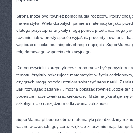
popkulturze.
Strona może być również pomocna dla rodziców, którzy chcą 
matematyką. Wielu dorosłych pamięta matematykę jako przedmi
dlatego przystępne artykuły mogą pomóc przełamać negatywn
rozumie, jak w prosty sposób wyjaśnić procenty, równania, kąty
wspierać dziecko bez niepotrzebnego napięcia. SuperMatma.p
rolę domowego wsparcia edukacyjnego.
Dla nauczycieli i korepetytorów strona może być pomysłem 
tematu. Artykuły pokazujące matematykę w życiu codziennym, te
czy grach mogą pomóc uczniom zobaczyć sens nauki. Zamiast
„jak rozwiązać zadanie?”, można pokazać również „gdzie ten t
podejście może zwiększać ciekawość. Matematyka staje się w
szkolnym, ale narzędziem odkrywania zależności.
SuperMatma.pl buduje obraz matematyki jako dziedziny różno
ważne w czasach, gdy coraz większe znaczenie mają kompete