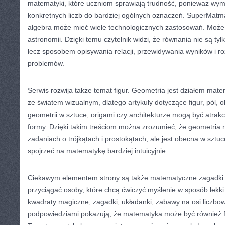
matematyki, które uczniom sprawiają trudność, ponieważ wym
konkretnych liczb do bardziej ogólnych oznaczeń. SuperMatma
algebra może mieć wiele technologicznych zastosowań. Może 
astronomii. Dzięki temu czytelnik widzi, że równania nie są ty
lecz sposobem opisywania relacji, przewidywania wyników i r
problemów.
Serwis rozwija także temat figur. Geometria jest działem mate
ze światem wizualnym, dlatego artykuły dotyczące figur, pól, o
geometrii w sztuce, origami czy architekturze mogą być atrakc
formy. Dzięki takim treściom można zrozumieć, że geometria ni
zadaniach o trójkątach i prostokątach, ale jest obecna w szt
spojrzeć na matematykę bardziej intuicyjnie.
Ciekawym elementem strony są także matematyczne zagadki. 
przyciągać osoby, które chcą ćwiczyć myślenie w sposób lekki.
kwadraty magiczne, zagadki, układanki, zabawy na osi liczbow
podpowiedziami pokazują, że matematyka może być również fo