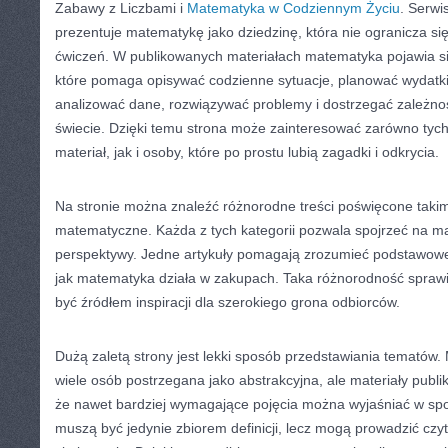
Zabawy z Liczbami i
Matematyka w Codziennym Życiu
. Serwi
prezentuje matematykę jako dziedzinę, która nie ogranicza si
ćwiczeń. W publikowanych materiałach matematyka pojawia si
które pomaga opisywać codzienne sytuacje, planować wydatki
analizować dane, rozwiązywać problemy i dostrzegać zależno
świecie. Dzięki temu strona może zainteresować zarówno tych
materiał, jak i osoby, które po prostu lubią zagadki i odkrycia.
Na stronie można znaleźć różnorodne treści poświęcone taki
matematyczne. Każda z tych kategorii pozwala spojrzeć na m
perspektywy. Jedne artykuły pomagają zrozumieć podstawowe 
jak matematyka działa w zakupach. Taka różnorodność spraw
być źródłem inspiracji dla szerokiego grona odbiorców.
Dużą zaletą strony jest lekki sposób przedstawiania tematów
wiele osób postrzegana jako abstrakcyjna, ale materiały publ
że nawet bardziej wymagające pojęcia można wyjaśniać w spo
muszą być jedynie zbiorem definicji, lecz mogą prowadzić czy