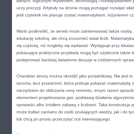
danych, logicznym myśleniem, technologią i rozwiązywaniem
uczy precyzji. Artykuły na stronie mogą pomagać rozwijać właś
jeśli czytelnik nie planuje zostać matematykiem, inżynierem c
Warto podkreślić, że serwis może zainteresować także osoby,
edukację szkolną, ale chcą zrozumieć świat liczb. Matematyk
się częściej, niż mogłoby się wydawać. Występuje przy lokatac
pokazujące praktyczne przykłady mogą być użyteczne także dl
podejmować bardziej świadome decyzje w codziennych spraw
Charakter strony można określić jako poradnikowy. Nie jest to
wzorów, lecz przestrzeń, która próbuje pokazać matematykę z 
narzędziem do obliczania ceny remontu, innym razem sposo
elementem projektowania gier, podstawą działania algorytmów
opowieści albo źródłem zabawy z liczbami. Taka konstrukcja 
może trafiać zarówno do osób szukających wiedzy, jak i do tych
lub chcą po prostu przeczytać coś interesującego.