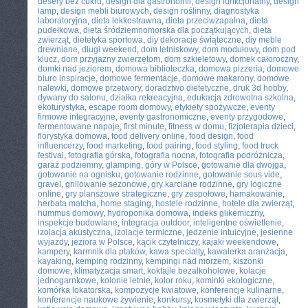
desery bez cukru
,
design dla gastronomii
,
design funkcjonalny
,
design
lamp
,
design mebli biurowych
,
design roślinny
,
diagnostyka
laboratoryjna
,
dieta lekkostrawna
,
dieta przeciwzapalna
,
dieta
pudełkowa
,
dieta śródziemnomorska dla początkujących
,
dieta
zwierząt
,
dietetyka sportowa
,
diy dekoracje świąteczne
,
diy meble
drewniane
,
długi weekend
,
dom letniskowy
,
dom modułowy
,
dom pod
klucz
,
dom przyjazny zwierzętom
,
dom szkieletowy
,
domek całoroczny
,
domki nad jeziorem
,
domowa biblioteczka
,
domowa pizzeria
,
domowe
biuro inspiracje
,
domowe fermentacje
,
domowe makarony
,
domowe
nalewki
,
domowe przetwory
,
doradztwo dietetyczne
,
druk 3d hobby
,
dywany do salonu
,
działka rekreacyjna
,
edukacja zdrowotna szkolna
,
ekoturystyka
,
escape room domowy
,
etykiety spożywcze
,
eventy
firmowe integracyjne
,
eventy gastronomiczne
,
eventy przygodowe
,
fermentowane napoje
,
first minute
,
fitness w domu
,
fizjoterapia dzieci
,
florystyka domowa
,
food delivery online
,
food design
,
food
influencerzy
,
food marketing
,
food pairing
,
food styling
,
food truck
festival
,
fotografia górska
,
fotografia nocna
,
fotografia podróżnicza
,
garaż podziemny
,
glamping
,
góry w Polsce
,
gotowanie dla dwojga
,
gotowanie na ognisku
,
gotowanie rodzinne
,
gotowanie sous vide
,
gravel
,
grillowanie sezonowe
,
gry karciane rodzinne
,
gry logiczne
online
,
gry planszowe strategiczne
,
gry zespołowe
,
hamakowanie
,
herbata matcha
,
home staging
,
hostele rodzinne
,
hotele dla zwierząt
,
hummus domowy
,
hydroponika domowa
,
indeks glikemiczny
,
inspekcje budowlane
,
integracja outdoor
,
inteligentne oświetlenie
,
izolacja akustyczna
,
izolacje termiczne
,
jedzenie intuicyjne
,
jesienne
wyjazdy
,
jeziora w Polsce
,
kącik czytelniczy
,
kajaki weekendowe
,
kampery
,
karmnik dla ptaków
,
kawa specialty
,
kawalerka aranżacja
,
kayaking
,
kemping rodzinny
,
kempingi nad morzem
,
kiszonki
domowe
,
klimatyzacja smart
,
koktajle bezalkoholowe
,
kolacje
jednogarnkowe
,
kolonie letnie
,
kolor roku
,
kominki ekologiczne
,
komórka lokatorska
,
kompozycje kwiatowe
,
konferencje kulinarne
,
konferencje naukowe żywienie
,
konkursy
,
kosmetyki dla zwierząt
,