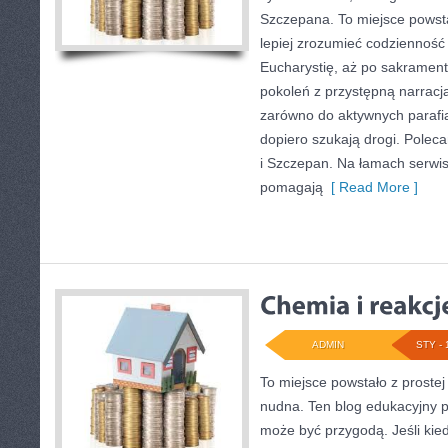
Szczepana. To miejsce powsta
lepiej zrozumieć codzienność 
Eucharystię, aż po sakrament
pokoleń z przystępną narracją,
zarówno do aktywnych parafian
dopiero szukają drogi. Polec
i Szczepan. Na łamach serwisu
pomagają
[ Read More ]
ADMIN
STY - 
To miejsce powstało z prostej
nudna. Ten blog edukacyjny p
może być przygodą. Jeśli kie