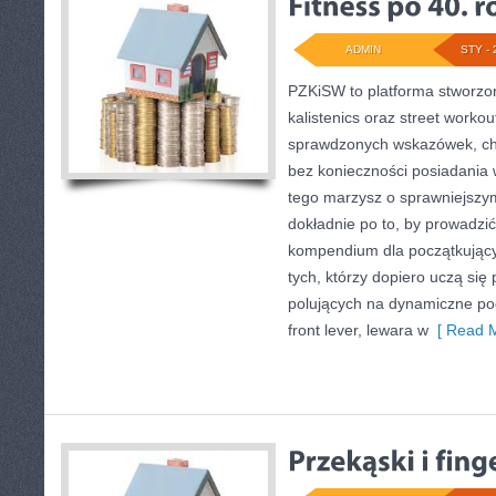
ADMIN
STY - 
PZKiSW to platforma stworzon
kalistenics oraz street workou
sprawdzonych wskazówek, c
bez konieczności posiadania
tego marzysz o sprawniejszym 
dokładnie po to, by prowadzić
kompendium dla początkując
tych, którzy dopiero uczą się 
polujących na dynamiczne pod
front lever, lewara w
[ Read M