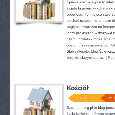
Śpiewające Skrzypce to inter
światu brzmień, w którym skr
opowieści. To miejsce stworz
słuchać świadomie, a także dl
pogłębiać warsztat na instr
łączy praktyczne wskazówki z
czemu czytelnik może zrozum
poziomu zaawansowania. Pole
Ślub i Wesele. Idea Śpiewając
pasji do skrzypiec oraz
[ Read
ADMIN
STY - 
Szczepan.org.pl to blog poś
życiu Kościoła, którego sercem