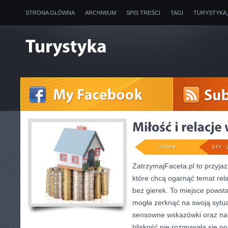
STRONA GŁÓWNA
ARCHIWUM
SPIS TREŚCI
TAGI
TURYSTYKA
ADMIN
STY - 
ZatrzymajFaceta.pl to przyjaz
które chcą ogarnąć temat rela
bez gierek. To miejsce powsta
mogła zerknąć na swoją sytua
sensowne wskazówki oraz nau
bliskość nie rozmywała się po