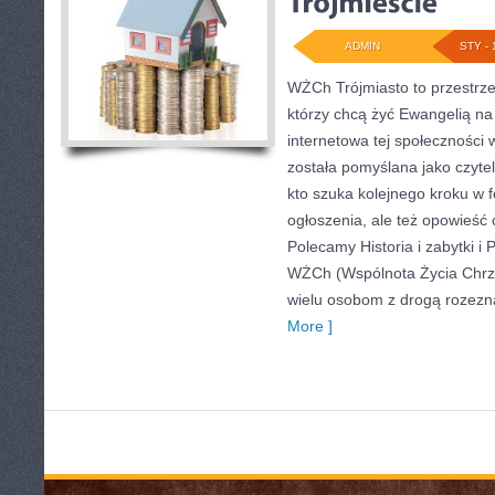
ADMIN
STY - 
WŻCh Trójmiasto to przestrzeń
którzy chcą żyć Ewangelią na
internetowa tej społeczności
została pomyślana jako czyte
kto szuka kolejnego kroku w fo
ogłoszenia, ale też opowieść o
Polecamy Historia i zabytki i
WŻCh (Wspólnota Życia Chrześ
wielu osobom z drogą rozezna
More ]