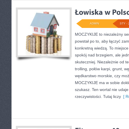
ADMIN
STY - 
MOCZYKIJE to niezależny ser
powstał po to, aby łączyć za
konkretną wiedzą. To miejsce 
spokój nad brzegiem, ale jed
skuteczniej. Niezależnie od te
trolling, połów karpi, grunt,
wędkarstwo morskie, czy mo
MOCZYKIJE ma w sobie dokład
szukasz. Ten wortal nie udaj
rzeczywistości. Tutaj liczy
[ R