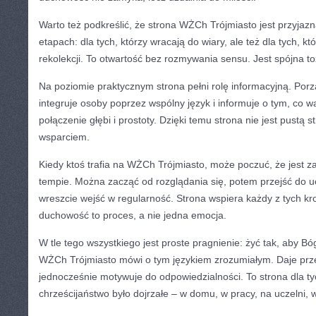
Warto też podkreślić, że strona WŻCh Trójmiasto jest przyjaz
etapach: dla tych, którzy wracają do wiary, ale też dla tych, 
rekolekcji. To otwartość bez rozmywania sensu. Jest spójna 
Na poziomie praktycznym strona pełni rolę informacyjną. Porzą
integruje osoby poprzez wspólny język i informuje o tym, co w
połączenie głębi i prostoty. Dzięki temu strona nie jest pustą s
wsparciem.
Kiedy ktoś trafia na WŻCh Trójmiasto, może poczuć, że jest 
tempie. Można zacząć od rozglądania się, potem przejść do u
wreszcie wejść w regularność. Strona wspiera każdy z tych kr
duchowość to proces, a nie jedna emocja.
W tle tego wszystkiego jest proste pragnienie: żyć tak, aby B
WŻCh Trójmiasto mówi o tym językiem zrozumiałym. Daje prze
jednocześnie motywuje do odpowiedzialności. To strona dla ty
chrześcijaństwo było dojrzałe – w domu, w pracy, na uczelni, 