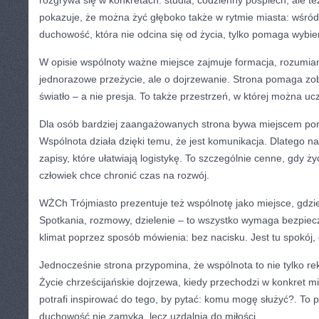
rozgrywa się w konkretach: studia, codzienny pośpiech, ale t
pokazuje, że można żyć głęboko także w rytmie miasta: wśród
duchowość, która nie odcina się od życia, tylko pomaga wybie
W opisie wspólnoty ważne miejsce zajmuje formacja, rozumian
jednorazowe przeżycie, ale o dojrzewanie. Strona pomaga zob
światło – a nie presja. To także przestrzeń, w której można u
Dla osób bardziej zaangażowanych strona bywa miejscem po
Wspólnota działa dzięki temu, że jest komunikacja. Dlatego n
zapisy, które ułatwiają logistykę. To szczególnie cenne, gdy ż
człowiek chce chronić czas na rozwój.
WŻCh Trójmiasto prezentuje też wspólnotę jako miejsce, gdzie
Spotkania, rozmowy, dzielenie – to wszystko wymaga bezpiec
klimat poprzez sposób mówienia: bez nacisku. Jest tu spokój, 
Jednocześnie strona przypomina, że wspólnota to nie tylko reko
Życie chrześcijańskie dojrzewa, kiedy przechodzi w konkret m
potrafi inspirować do tego, by pytać: komu mogę służyć?. To 
duchowość nie zamyka, lecz uzdalnia do miłości.