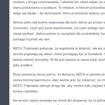
osobom z drogą rozeznawania. I właśnie ten rdzeń widać na 
wiara przeżywana w praktyce. To miejsce, w którym poszukiwa
udaje się ideału – bo duchowość, która przemienia wybory, pot
Strona pełni rolę bramy wejściowej dla tych, którzy po prostu
zrozumieć, czym jest życie wspólnotowe, na czym polega styl 
rytuał spotkań. Jednocześnie to narzędzie dla uczestników, bo
pomaga trzymać się ram.
WŻCh Trójmiasto pokazuje, że wspólnota to bliskość, ale też
stronie pojawiają się wieści, które pomagają być w kontakcie. 
łatwiej ustawić priorytety. W tle jest zawsze ta sama myśl: du
tylko źródłem.
Dużą wartością strony jest to, że tłumaczy WŻCh w sposób pros
nazwy brzmią tajemniczo, więc ważne jest, by zobaczyć, że c
WŻCh Trójmiasto opisuje drogę tak, aby można było zapytać 
tempa człowieka.
Na stronie często przewija się temat dni skupienia, bo to jedna