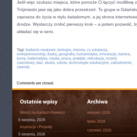
Jeśli więc szukasz miejsca, które pomoże Ci łączyć modlitwę
Trójmiasto jawi się jako dobra przestrzeń. To grupa w Gdańsku
zaprasza do życia w stylu świadomym, a jej strona internetowa
drodze. Wystarczy zrobić pierwszy krok – a potem pozwolić, b
układać się w sens.
CATEGORIES:
TURYSTYKA, PODRÓŻE
Tagi:
badania naukowe
,
biologia
,
chemia
,
cv
,
edukacja
,
entrepreneurship
,
fizyka
,
geografia
,
humanistyka
,
innowacje
,
kariera
,
kursy
,
matematyka
,
nauka
,
praca
,
praktyki
,
rekrutacja
,
rozwój
zawodowy
,
staż
,
studia
,
szkoła
,
technologie edukacyjne
,
zatrudnienie
,
zawody
Comments are closed.
Miłość na Kartach Powieści
sierpień 2026
6 sierpnia, 2026
lipiec 2026
Inspiracje i Projekty
czerwiec 2026
5 sierpnia, 2026