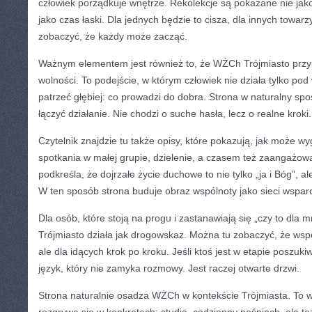
człowiek porządkuje wnętrze. Rekolekcje są pokazane nie jak
jako czas łaski. Dla jednych będzie to cisza, dla innych towa
zobaczyć, że każdy może zacząć.
Ważnym elementem jest również to, że WŻCh Trójmiasto prz
wolności. To podejście, w którym człowiek nie działa tylko pod
patrzeć głębiej: co prowadzi do dobra. Strona w naturalny sp
łączyć działanie. Nie chodzi o suche hasła, lecz o realne kroki.
Czytelnik znajdzie tu także opisy, które pokazują, jak może w
spotkania w małej grupie, dzielenie, a czasem też zaangażo
podkreśla, że dojrzałe życie duchowe to nie tylko „ja i Bóg”, a
W ten sposób strona buduje obraz wspólnoty jako sieci wsparc
Dla osób, które stoją na progu i zastanawiają się „czy to dla
Trójmiasto działa jak drogowskaz. Można tu zobaczyć, że wspól
ale dla idących krok po kroku. Jeśli ktoś jest w etapie poszuki
język, który nie zamyka rozmowy. Jest raczej otwarte drzwi.
Strona naturalnie osadza WŻCh w kontekście Trójmiasta. To