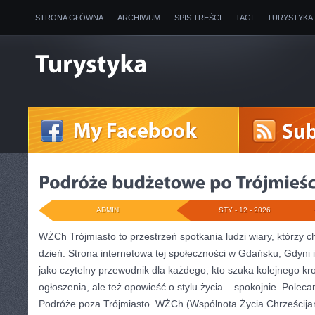
STRONA GŁÓWNA
ARCHIWUM
SPIS TREŚCI
TAGI
TURYSTYKA
ADMIN
STY - 12 - 2026
WŻCh Trójmiasto to przestrzeń spotkania ludzi wiary, którzy 
dzień. Strona internetowa tej społeczności w Gdańsku, Gdyni
jako czytelny przewodnik dla każdego, kto szuka kolejnego krok
ogłoszenia, ale też opowieść o stylu życia – spokojnie. Polec
Podróże poza Trójmiasto. WŻCh (Wspólnota Życia Chrześcijańs