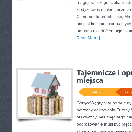
reagujesz, czego szukasz i do
kiedykolwiek miałeś poczucie
Ci momentu na refleksję, Marg
nie jest kolejna zbiór suchyc
pomaga układać emocje i zam
Read More ]
ADMIN
STY - 
GorąceWęgry.pl to portal tury
potrzeby odkrywania Europy
praktyczny, bez zbędnego nad
podróżowanie musi być męczą
które lubią planować wyjazdy 