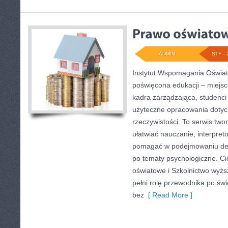
ADMIN
STY - 
Instytut Wspomagania Oświaty
poświęcona edukacji – miejsc
kadra zarządzająca, studenc
użyteczne opracowania dotyc
rzeczywistości. To serwis two
ułatwiać nauczanie, interpre
pomagać w podejmowaniu dec
po tematy psychologiczne. Ci
oświatowe i Szkolnictwo wyżs
pełni rolę przewodnika po świe
bez
[ Read More ]