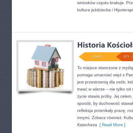
wniosków często brakuje. Prze
kultura jeździecka i Hipoterap
ADMIN
STY - 
To miejsce stworzone z myślą
pomaga umacniać więź z Pan
jest przestrzenią dla osób, k
trwać w wierze – nie tylko od 
życie stawia próby. Jej celem 
sposób, by duchowość stawała
refleksja przenikały pracę, r
innymi. Zobacz również: Kultu
Katecheza
[ Read More ]