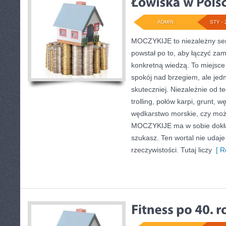
ADMIN
STY - 
MOCZYKIJE to niezależny ser
powstał po to, aby łączyć za
konkretną wiedzą. To miejsce 
spokój nad brzegiem, ale jed
skuteczniej. Niezależnie od te
trolling, połów karpi, grunt,
wędkarstwo morskie, czy mo
MOCZYKIJE ma w sobie dokład
szukasz. Ten wortal nie udaj
rzeczywistości. Tutaj liczy
[ R