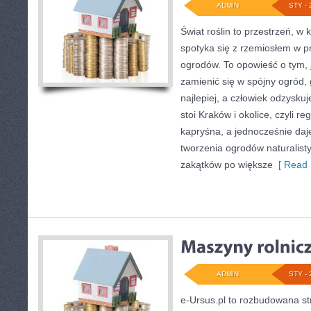
ADMIN
STY - 
Świat roślin to przestrzeń, w 
spotyka się z rzemiosłem w pr
ogrodów. To opowieść o tym, 
zamienić się w spójny ogród, g
najlepiej, a człowiek odzysku
stoi Kraków i okolice, czyli 
kapryśna, a jednocześnie daj
tworzenia ogrodów naturalist
zakątków po większe
[ Read 
ADMIN
STY - 
e-Ursus.pl to rozbudowana 