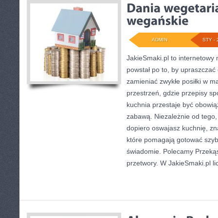
ADMIN
STY - 
JakieSmaki.pl to internetowy 
powstał po to, by upraszczać
zamieniać zwykłe posiłki w m
przestrzeń, gdzie przepisy sp
kuchnia przestaje być obowią
zabawą. Niezależnie od tego, 
dopiero oswajasz kuchnię, zn
które pomagają gotować szybci
świadomie. Polecamy Przekąs
przetwory. W JakieSmaki.pl li