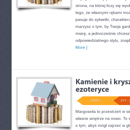
strona, na której liczy się wy
tego, że własnymi rękami moż
pasuje do sylwetki, charakteru
marzysz o tym, by Twoja gard
miarę, a jednocześnie chcesz
odpowiedzialnego stylu, znaj
More ]
ADMIN
STY - 
Margoseila to przestrzeń w si
własne wnętrze na nowo. To s
o tym, abyś mógł zajrzeć w gł