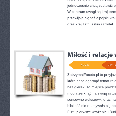
jednocześnie chcą zostawić p
W centrum uwagi są kraj term 
przewijają się też alpejski kr
oraz kraj Tatr, jaskiń i źródeł.
ADMIN
STY - 
ZatrzymajFaceta.pl to przyjaz
które chcą ogarnąć temat rela
bez gierek. To miejsce powsta
mogła zerknąć na swoją sytua
sensowne wskazówki oraz nau
bliskość nie rozmywała się po
Flirt i pierwsze wrażenie i B