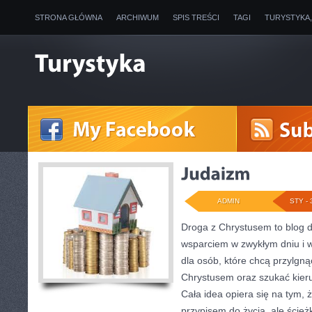
STRONA GŁÓWNA
ARCHIWUM
SPIS TREŚCI
TAGI
TURYSTYKA
ADMIN
STY - 
Droga z Chrystusem to blog 
wsparciem w zwykłym dniu i w
dla osób, które chcą przylgną
Chrystusem oraz szukać kieru
Cała idea opiera się na tym, 
przypisem do życia, ale ście