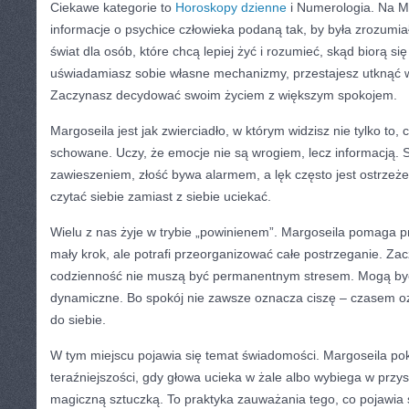
Ciekawe kategorie to
Horoskopy dzienne
i Numerologia. Na M
informacje o psychice człowieka podaną tak, by była zrozumiał
świat dla osób, które chcą lepiej żyć i rozumieć, skąd biorą si
uświadamiasz sobie własne mechanizmy, przestajesz utknąć w
Zaczynasz decydować swoim życiem z większym spokojem.
Margoseila jest jak zwierciadło, w którym widzisz nie tylko to, 
schowane. Uczy, że emocje nie są wrogiem, lecz informacją.
zawieszeniem, złość bywa alarmem, a lęk często jest ostrzeże
czytać siebie zamiast z siebie uciekać.
Wielu z nas żyje w trybie „powinienem”. Margoseila pomaga pr
mały krok, ale potrafi przeorganizować całe postrzeganie. Z
codzienność nie muszą być permanentnym stresem. Mogą być 
dynamiczne. Bo spokój nie zawsze oznacza ciszę – czasem o
do siebie.
W tym miejscu pojawia się temat świadomości. Margoseila pok
teraźniejszości, gdy głowa ucieka w żale albo wybiega w przys
magiczną sztuczką. To praktyka zauważania tego, co pojawia 