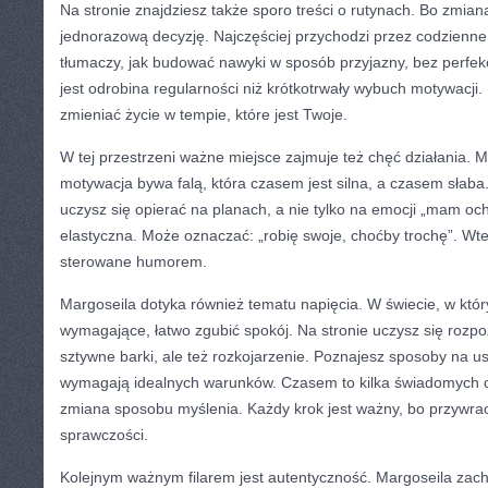
Na stronie znajdziesz także sporo treści o rutynach. Bo zmia
jednorazową decyzję. Najczęściej przychodzi przez codzienne
tłumaczy, jak budować nawyki w sposób przyjazny, bez perfek
jest odrobina regularności niż krótkotrwały wybuch motywacji
zmieniać życie w tempie, które jest Twoje.
W tej przestrzeni ważne miejsce zajmuje też chęć działania. 
motywacja bywa falą, która czasem jest silna, a czasem słaba.
uczysz się opierać na planach, a nie tylko na emocji „mam oc
elastyczna. Może oznaczać: „robię swoje, choćby trochę”. Wte
sterowane humorem.
Margoseila dotyka również tematu napięcia. W świecie, w któr
wymagające, łatwo zgubić spokój. Na stronie uczysz się rozp
sztywne barki, ale też rozkojarzenie. Poznajesz sposoby na usp
wymagają idealnych warunków. Czasem to kilka świadomych
zmiana sposobu myślenia. Każdy krok jest ważny, bo przywra
sprawczości.
Kolejnym ważnym filarem jest autentyczność. Margoseila zachę