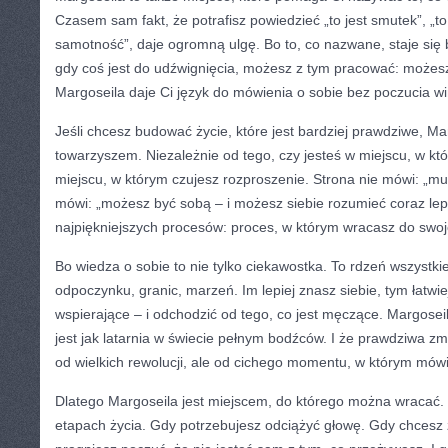
Czasem sam fakt, że potrafisz powiedzieć „to jest smutek”, „to je
samotność”, daje ogromną ulgę. Bo to, co nazwane, staje się b
gdy coś jest do udźwignięcia, możesz z tym pracować: możes
Margoseila daje Ci język do mówienia o sobie bez poczucia wi
Jeśli chcesz budować życie, które jest bardziej prawdziwe, M
towarzyszem. Niezależnie od tego, czy jesteś w miejscu, w któ
miejscu, w którym czujesz rozproszenie. Strona nie mówi: „m
mówi: „możesz być sobą – i możesz siebie rozumieć coraz lepiej
najpiękniejszych procesów: proces, w którym wracasz do sw
Bo wiedza o sobie to nie tylko ciekawostka. To rdzeń wszystkieg
odpoczynku, granic, marzeń. Im lepiej znasz siebie, tym łatwiej
wspierające – i odchodzić od tego, co jest męczące. Margose
jest jak latarnia w świecie pełnym bodźców. I że prawdziwa z
od wielkich rewolucji, ale od cichego momentu, w którym mówi
Dlatego Margoseila jest miejscem, do którego można wracać.
etapach życia. Gdy potrzebujesz odciążyć głowę. Gdy chcesz 