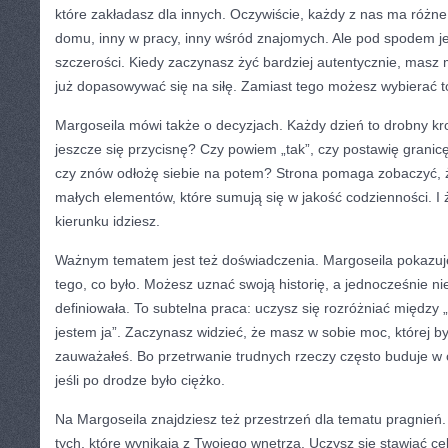
które zakładasz dla innych. Oczywiście, każdy z nas ma różne 
domu, inny w pracy, inny wśród znajomych. Ale pod spodem jes
szczerości. Kiedy zaczynasz żyć bardziej autentycznie, masz m
już dopasowywać się na siłę. Zamiast tego możesz wybierać to
Margoseila mówi także o decyzjach. Każdy dzień to drobny kr
jeszcze się przycisnę? Czy powiem „tak”, czy postawię granicę
czy znów odłożę siebie na potem? Strona pomaga zobaczyć, że
małych elementów, które sumują się w jakość codzienności. I 
kierunku idziesz.
Ważnym tematem jest też doświadczenia. Margoseila pokazuje
tego, co było. Możesz uznać swoją historię, a jednocześnie n
definiowała. To subtelna praca: uczysz się rozróżniać między „t
jestem ja”. Zaczynasz widzieć, że masz w sobie moc, której b
zauważałeś. Bo przetrwanie trudnych rzeczy często buduje w
jeśli po drodze było ciężko.
Na Margoseila znajdziesz też przestrzeń dla tematu pragnień. 
tych, które wynikają z Twojego wnętrza. Uczysz się stawiać cel