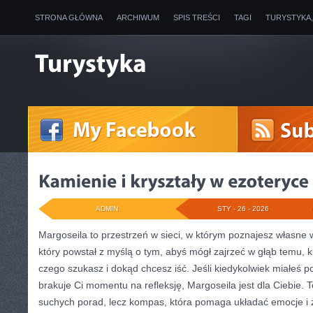
STRONA GŁÓWNA
ARCHIWUM
SPIS TREŚCI
TAGI
TURYSTYKA
ADMIN
STY - 26 - 2026
Margoseila to przestrzeń w sieci, w którym poznajesz własne 
który powstał z myślą o tym, abyś mógł zajrzeć w głąb temu, ki
czego szukasz i dokąd chcesz iść. Jeśli kiedykolwiek miałeś p
brakuje Ci momentu na refleksję, Margoseila jest dla Ciebie. To
suchych porad, lecz kompas, która pomaga układać emocje i 