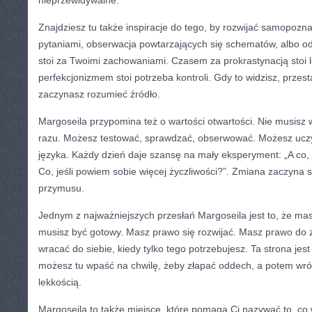
nieprzewidywalne.
Znajdziesz tu także inspiracje do tego, by rozwijać samopozn
pytaniami, obserwacja powtarzających się schematów, albo o
stoi za Twoimi zachowaniami. Czasem za prokrastynacją stoi 
perfekcjonizmem stoi potrzeba kontroli. Gdy to widzisz, przes
zaczynasz rozumieć źródło.
Margoseila przypomina też o wartości otwartości. Nie musisz 
razu. Możesz testować, sprawdzać, obserwować. Możesz uczy
języka. Każdy dzień daje szansę na mały eksperyment: „A co, j
Co, jeśli powiem sobie więcej życzliwości?”. Zmiana zaczyna s
przymusu.
Jednym z najważniejszych przesłań Margoseila jest to, że ma
musisz być gotowy. Masz prawo się rozwijać. Masz prawo do 
wracać do siebie, kiedy tylko tego potrzebujesz. Ta strona jest
możesz tu wpaść na chwilę, żeby złapać oddech, a potem wróc
lekkością.
Margoseila to także miejsce, które pomaga Ci nazywać to, co