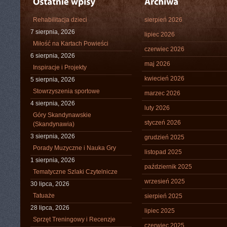
Rehabilitacja dzieci
sierpień 2026
7 sierpnia, 2026
lipiec 2026
Miłość na Kartach Powieści
czerwiec 2026
6 sierpnia, 2026
maj 2026
Inspiracje i Projekty
kwiecień 2026
5 sierpnia, 2026
Stowrzyszenia sportowe
marzec 2026
4 sierpnia, 2026
luty 2026
Góry Skandynawskie
styczeń 2026
(Skandynawia)
3 sierpnia, 2026
grudzień 2025
Porady Muzyczne i Nauka Gry
listopad 2025
1 sierpnia, 2026
październik 2025
Tematyczne Szlaki Czytelnicze
wrzesień 2025
30 lipca, 2026
Tatuaże
sierpień 2025
28 lipca, 2026
lipiec 2025
Sprzęt Treningowy i Recenzje
czerwiec 2025