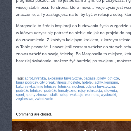
pragniesz poczuć, że nie jesteś sam z tym, co przeżywasz. I 
więcej stabilności. To strona, która mówi: „Twoje życie jest 
znaczenie, a Ty zasługujesz na to, by być w relacji z sobą, któ
Margoseila to źródło inspiracji do budowania życia w zgodzie z
w którym uczysz się patrzeć na siebie nie jak na projekt do na
do zrozumienia. Z każdym kolejnym krokiem, z każdym tekstem
w Tobie pewność. I nawet jeśli czasem wrócisz do starych s
znowu wrócić na swoją ścieżkę. Bo Margoseila to miejsce, kt
bardziej świadomie, możesz żyć bardziej po swojemu, możesz ż
CATEGORIES:
TURYSTYKA, PODRÓŻE
Tagi:
agroturystyka
,
akcesoria turystyczne
,
bagaże
,
bilety lotnicze
,
biura podróży
,
city break
,
fitness
,
hostele
,
hotele
,
jachty
,
kemping
,
kulturystyka
,
linie lotnicze
,
lotniska
,
noclegi
,
odzież turystyczna
,
podróże lotnicze
,
podróże tematyczne
,
rejsy
,
rekreacja
,
siłownia
,
sport
,
sporty zimowe
,
statki
,
urlop
,
wakacje
,
wellness
,
wycieczki
,
żeglarstwo
,
zwiedzanie
Comments are closed.