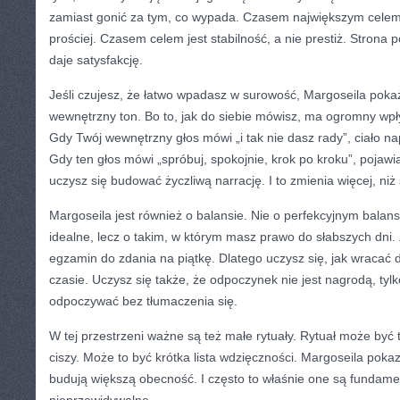
zamiast gonić za tym, co wypada. Czasem największym celem je
prościej. Czasem celem jest stabilność, a nie prestiż. Strona
daje satysfakcję.
Jeśli czujesz, że łatwo wpadasz w surowość, Margoseila pokaż
wewnętrzny ton. Bo to, jak do siebie mówisz, ma ogromny wp
Gdy Twój wewnętrzny głos mówi „i tak nie dasz rady”, ciało nap
Gdy ten głos mówi „spróbuj, spokojnie, krok po kroku”, pojawia
uczysz się budować życzliwą narrację. I to zmienia więcej, niż
Margoseila jest również o balansie. Nie o perfekcyjnym balans
idealne, lecz o takim, w którym masz prawo do słabszych dni. 
egzamin do zdania na piątkę. Dlatego uczysz się, jak wraca
czasie. Uczysz się także, że odpoczynek nie jest nagrodą, tyl
odpoczywać bez tłumaczenia się.
W tej przestrzeni ważne są też małe rytuały. Rytuał może być t
ciszy. Może to być krótka lista wdzięczności. Margoseila pokaz
budują większą obecność. I często to właśnie one są fundamen