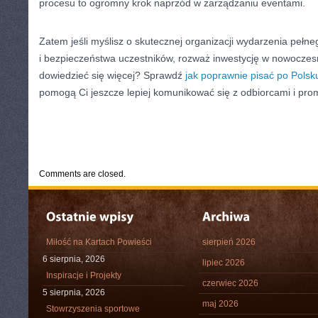
procesu to ogromny krok naprzód w zarządzaniu eventami.
Zatem jeśli myślisz o skutecznej organizacji wydarzenia peł
i bezpieczeństwa uczestników, rozważ inwestycję w nowoczes
dowiedzieć się więcej? Sprawdź
jak poprawnie pisać po Polsk
pomogą Ci jeszcze lepiej komunikować się z odbiorcami i pr
CATEGORIES:
TURYSTYKA, PODRÓŻE
Comments are closed.
Miłość na Kartach Powieści
sierpień 2026
6 sierpnia, 2026
lipiec 2026
Inspiracje i Projekty
czerwiec 2026
5 sierpnia, 2026
maj 2026
Stowrzyszenia sportowe