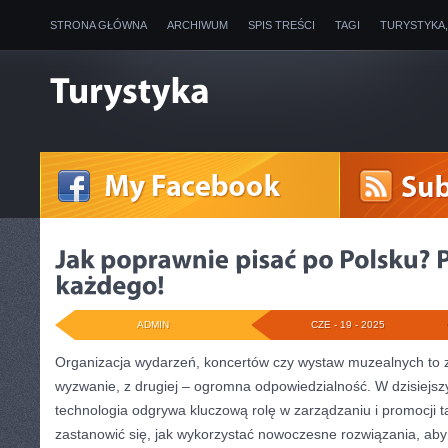
STRONA GŁÓWNA
ARCHIWUM
SPIS TREŚCI
TAGI
TURYSTYKA
ADMIN
CZE - 19 - 2025
Organizacja wydarzeń, koncertów czy wystaw muzealnych to z
wyzwanie, z drugiej – ogromna odpowiedzialność. W dzisiejsz
technologia odgrywa kluczową rolę w zarządzaniu i promocji t
zastanowić się, jak wykorzystać nowoczesne rozwiązania, aby