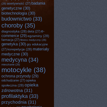
badania
asertywność
(27)
(26)
genetyczne
(30)
biotechnologia
(30)
budownictwo
(33)
choroby
(35)
e-
diagnostyka
(28)
dieta
(27)
commerce
(29)
egzaminy
(28)
farmacja
(27)
fitness medyczny
(26)
genetyka
(30)
gry edukacyjne
materiały
korepetycje
(28)
(27)
medyczne
(30)
medycyna
(34)
mieszkanie
(26)
motocykle
(38)
ochrona przyrody
(29)
opieka
odchudzanie
(27)
opieka
społeczna
(28)
zdrowotna
(31)
profilaktyka
(33)
przychodnia
(31)