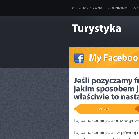
STRONA GŁÓWNA
ARCHIWUM
SP
ADMIN
To, co najcenniejsze oraz w głów
To, co najcenniejsze i w głównej