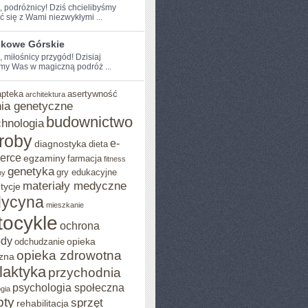
e, podróżnicy! Dziś chcielibyśmy
ć⁤ się z Wami niezwykłymi ...
skowe Górskie
, miłośnicy przygód! Dzisiaj
my Was w magiczną podróż ...
apteka
asertywność
architektura
ia genetyczne
budownictwo
chnologia
roby
e-
diagnostyka
dieta
erce
egzaminy
farmacja
fitness
genetyka
gry edukacyjne
ny
materiały medyczne
tycje
ycyna
mieszkanie
ocykle
ochrona
ody
opieka
odchudzanie
opieka zdrowotna
zna
ilaktyka
przychodnia
psychologia społeczna
gia
pty
sprzęt
rehabilitacja