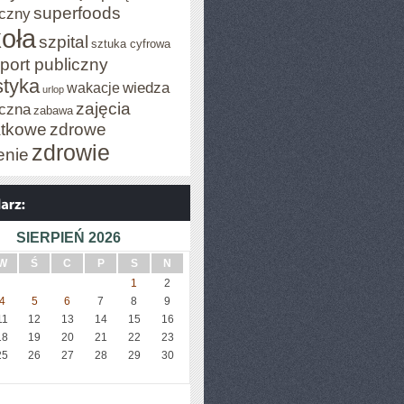
superfoods
czny
oła
szpital
sztuka cyfrowa
port publiczny
styka
wiedza
wakacje
urlop
zajęcia
czna
zabawa
tkowe
zdrowe
zdrowie
enie
SIERPIEŃ 2026
W
Ś
C
P
S
N
1
2
4
5
6
7
8
9
11
12
13
14
15
16
18
19
20
21
22
23
25
26
27
28
29
30