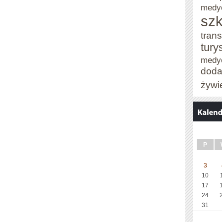
medy
szk
trans
tury
medy
doda
żywi
P
3
10
17
24
31