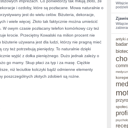
stiżowych imprezach. Co poniektórzy tak miłują złoto, że
Witajci
SIĘ,
podzieli
koracje i ozdoby, które są pozłacane. Mowa naturalnie o
rzystywany jest do wielu celów. Biżuteria, dekoracje,
JAKIM
Zjawi
ch i wiele więcej. Złoto tak faktycznie można umieścić
SPOSOBEM
Witajcie
zabiera
a. W owym czasie pozłacany telefon komórkowy czy też
JE
uje krocie. Przeciętny Kowalski na milion procent nie
antyki
ZWRÓCIMY,
biżuterie używana jest dla ludzi, którzy nie pragną mieć
badan
ą czy też potrzebują pieniędzy. To naturalnie dzięki
KIEDY
biote
cznie wyjść z dołka pieniężnego. Dużo jednak zależy o
cho
TAK
 dużo go mamy. Skup płaci za typ i za masę. Ciężkie
comm
WŁAŚCIWIE
ższe, niż leciutkie kolczyki bądź odmienne elementy
medycz
TO
y poszczególnych złotych zdobień są rożne.
korepe
med
NASTĄPI
mot
przyr
społec
e
prof
psycholo
rece