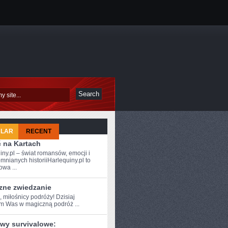
ULAR
RECENT
ć na Kartach
iny.pl – świat romansów, emocji i
mnianych historiiHarlequiny.pl to
owa ...
zne zwiedzanie
, miłośnicy podróży! ⁤Dzisiaj
am Was w ⁤magiczną podróż ...
wy survivalowe: