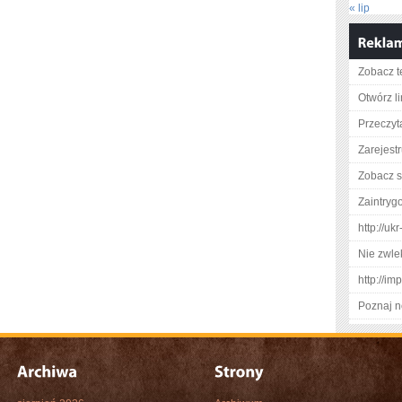
« lip
Zobacz t
Otwórz l
Przeczyt
Zarejestr
Zobacz s
Zaintry
http://u
Nie zwlek
http://im
Poznaj n