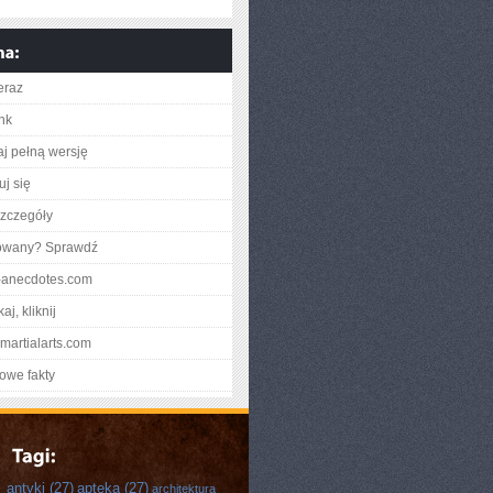
eraz
ink
aj pełną wersję
uj się
zczegóły
gowany? Sprawdź
kr-anecdotes.com
aj, kliknij
pmartialarts.com
owe fakty
antyki
(27)
apteka
(27)
architektura