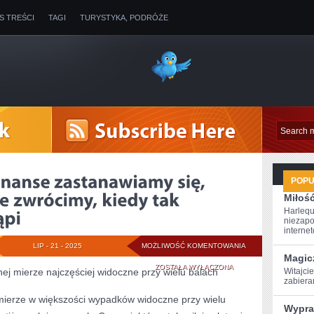
IS TREŚCI
TAGI
TURYSTYKA, PODRÓŻE
POP
Miłoś
Harlequ
niezapo
internet
JEŚLI
LIP - 21 - 2025
MOŻLIWOŚĆ KOMENTOWANIA
Magic
POŻYCZAMY
ZOSTAŁA WYŁĄCZONA
nej mierze najczęściej widoczne przy wielu balach
Witajcie
‌zabier
FINANSE
 mierze w większości wypadków widoczne przy wielu
Wypra
ZASTANAWIAMY