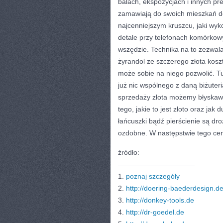
balach, ekspozycjach i innych pre
zamawiają do swoich mieszkań de
najcenniejszym kruszcu, jaki wyko
detale przy telefonach komórkowy
wszędzie. Technika na to zezwal
żyrandol ze szczerego złota koszt
może sobie na niego pozwolić. Tu 
już nic wspólnego z daną biżuteri
sprzedaży złota możemy błyskawi
tego, jakie to jest złoto oraz jak
łańcuszki bądź pierścienie są dro
ozdobne. W następstwie tego cen
źródło:
———————————
1.
poznaj szczegóły
2.
http://doering-baederdesign.d
3.
http://donkey-tools.de
4.
http://dr-goedel.de