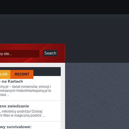
ULAR
RECENT
ć na Kartach
iny.pl – świat romansów, emocji i
mnianych historiiHarlequiny.pl to
owa ...
zne zwiedzanie
, miłośnicy podróży! ⁤Dzisiaj
am Was w ⁤magiczną podróż ...
wy survivalowe: