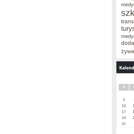
medy
szk
trans
tury
medy
doda
żywi
P
3
10
17
24
31