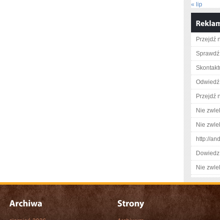
« lip
Przejdź n
Sprawdź 
Skontaktu
Odwiedź 
Przejdź 
Nie zwlek
Nie zwlek
http://a
Dowiedz 
Nie zwlek