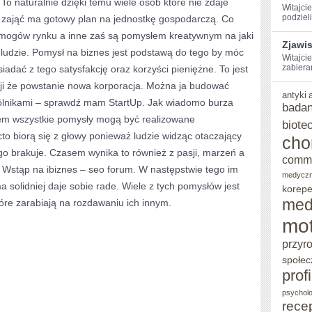
 To naturalnie dzięki temu wiele osób które nie zdaje
Witajci
USŁUG
podzieli
 zająć ma gotowy plan na jednostkę gospodarczą. Co
ymogów rynku a inne zaś są pomysłem kreatywnym na jaki
JURYDYCZNYCH,
Zjawi
 ludzie. Pomysł na biznes jest podstawą do tego by móc
KTÓRE
Witajcie
zabiera
siadać z tego satysfakcję oraz korzyści pieniężne. To jest
POMOGĄ
zji że powstanie nowa korporacja. Można ja budować
antyki
MU
pólnikami – sprawdź mam StartUp. Jak wiadomo burza
badan
m wszystkie pomysły mogą być realizowane
ROZWIĄZAĆ
biote
to biorą się z głowy ponieważ ludzie widząc otaczający
cho
SPRAWY
o brakuje. Czasem wynika to również z pasji, marzeń a
comm
w. Wstąp na ibiznes – seo forum. W następstwie tego im
medycz
a solidniej daje sobie rade. Wiele z tych pomysłów jest
korepe
med
tóre zarabiają na rozdawaniu ich innym.
mot
przyr
społec
prof
psycholo
rece