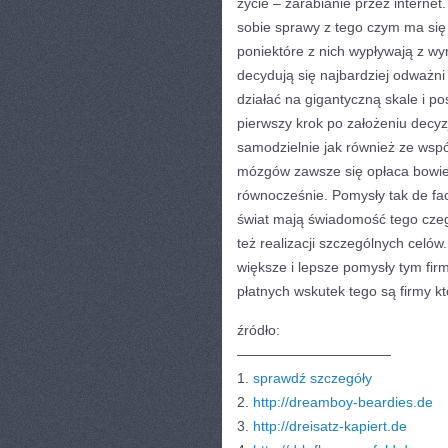
życie – zarabianie przez internet.
sobie sprawy z tego czym ma się
poniektóre z nich wypływają z w
decydują się najbardziej odważni
działać na gigantyczną skale i po
pierwszy krok po założeniu decy
samodzielnie jak również ze ws
mózgów zawsze się opłaca bowie
równocześnie. Pomysły tak de fac
świat mają świadomość tego czeg
też realizacji szczególnych celó
większe i lepsze pomysły tym firm
płatnych wskutek tego są firmy k
źródło:
———————————
1.
sprawdź szczegóły
2.
http://dreamboy-beardies.de
3.
http://dreisatz-kapiert.de