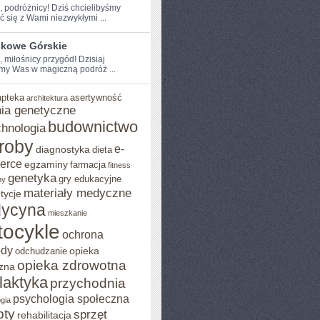
e, podróżnicy! Dziś chcielibyśmy
ć⁤ się z Wami niezwykłymi ...
skowe Górskie
, miłośnicy przygód! Dzisiaj
my Was w magiczną podróż ...
apteka
asertywność
architektura
ia genetyczne
budownictwo
chnologia
roby
e-
diagnostyka
dieta
erce
egzaminy
farmacja
fitness
genetyka
gry edukacyjne
ny
materiały medyczne
tycje
ycyna
mieszkanie
ocykle
ochrona
ody
opieka
odchudzanie
opieka zdrowotna
zna
ilaktyka
przychodnia
psychologia społeczna
gia
pty
sprzęt
rehabilitacja