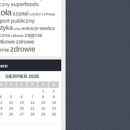
superfoods
czny
oła
szpital
sztuka cyfrowa
port publiczny
styka
wiedza
wakacje
urlop
zajęcia
czna
zabawa
tkowe
zdrowe
zdrowie
enie
SIERPIEŃ 2026
W
Ś
C
P
S
N
1
2
4
5
6
7
8
9
11
12
13
14
15
16
18
19
20
21
22
23
25
26
27
28
29
30