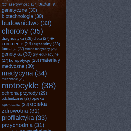
badania
asertywność
(27)
(26)
genetyczne
(30)
biotechnologia
(30)
budownictwo
(33)
choroby
(35)
e-
diagnostyka
(28)
dieta
(27)
commerce
(29)
egzaminy
(28)
farmacja
(27)
fitness medyczny
(26)
genetyka
(30)
gry edukacyjne
materiały
korepetycje
(28)
(27)
medyczne
(30)
medycyna
(34)
mieszkanie
(26)
motocykle
(38)
ochrona przyrody
(29)
opieka
odchudzanie
(27)
opieka
społeczna
(28)
zdrowotna
(31)
profilaktyka
(33)
przychodnia
(31)