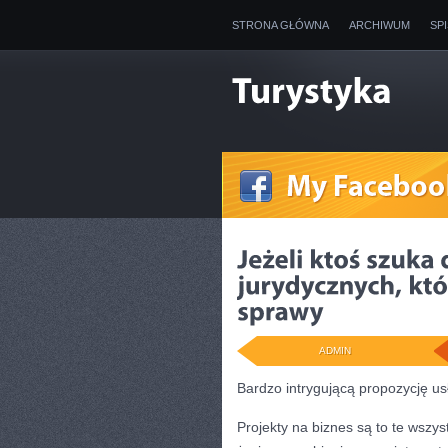
STRONA GŁÓWNA
ARCHIWUM
SP
ADMIN
Bardzo intrygującą propozycję us
Projekty na biznes są to te wszys