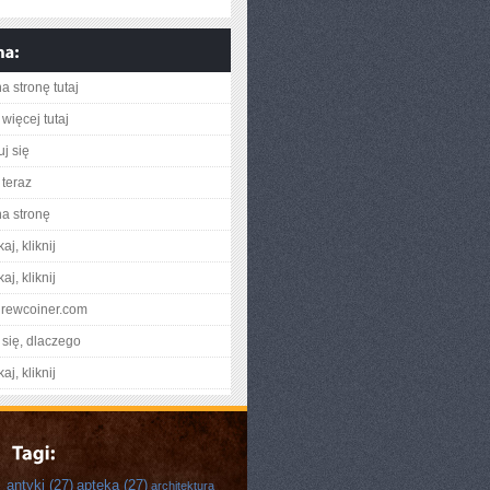
a stronę tutaj
więcej tutaj
j się
teraz
na stronę
aj, kliknij
aj, kliknij
ndrewcoiner.com
się, dlaczego
aj, kliknij
antyki
(27)
apteka
(27)
architektura