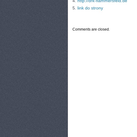
4.
http://drk-flammersfeld.de
5.
link do strony
CATEGORIES:
TURYSTYKA, PODRÓŻE
Comments are closed.