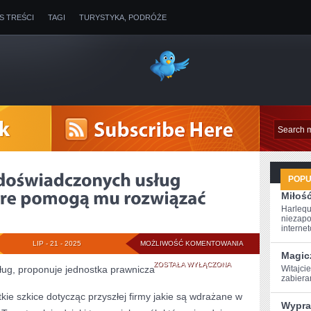
IS TREŚCI
TAGI
TURYSTYKA, PODRÓŻE
POP
Miłoś
Harlequ
niezapo
internet
JEŻELI
LIP - 21 - 2025
MOŻLIWOŚĆ KOMENTOWANIA
Magic
KTOŚ
ZOSTAŁA WYŁĄCZONA
ług, proponuje jednostka prawnicza
Witajcie
‌zabier
SZUKA
tkie szkice dotycząc przyszłej firmy jakie są wdrażane w
Wypra
DOŚWIADCZONYCH