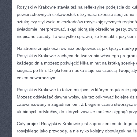
Rosyjski w Krakowie stawia też na refleksyjne podejście do kul
powierzchownych ciekawostek otrzymasz szersze spojrzenie n
sztukę czy styl życia mieszkańców rosyjskojęzycznych region
świadomie interpretować, skąd biorą się określone gesty, zwr
niepisane zasady. To wszystko sprawia, że kontakt z językiem s
Na stronie znajdziesz również podpowiedzi, jak łączyć naukę 
Rosyjski w Krakowie zachęca do tworzenia własnego program
każdego dnia możesz poświęcić kilka minut na krótką scenkę
sięgnąć po film. Dzięki temu nauka staje się częścią Twojej st
celem noworocznym.
Rosyjski w Krakowie to także miejsce, w którym regularnie poja
Możesz odświeżać dawne wpisy, ale też odkrywać kolejne dzia
zaawansowanym zagadnieniom. Z biegiem czasu stworzysz sw
ulubionych artykułów, do których zawsze możesz sięgnąć prz
Cały projekt Rosyjski w Krakowie jest zaproszeniem do tego, 
rosyjskiego jako przygodę, a nie tylko kolejny obowiązek na li