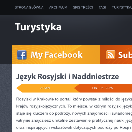
STRONA GŁÓWNA
ARCHIWUM
SPIS TREŚCI
TAGI
TURYSTYKA
ADMIN
LIS - 22 - 2025
Rosyjski w Krakowie to portal, który powstał z miłości do język
krajów rosyjskojęzycznych. To miejsce, w którym rosyjski język
staje się kluczem do podróży, nowych znajomości i świadome
witrynie znajdziesz unikalne zestawienie praktycznej nauki ję
oraz inspirujących wskazówek dotyczących podróży po Rosji i