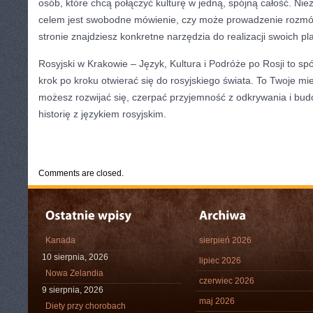
osób, które chcą połączyć kulturę w jedną, spójną całość. Nie
celem jest swobodne mówienie, czy może prowadzenie rozmó
stronie znajdziesz konkretne narzędzia do realizacji swoich pl
Rosyjski w Krakowie – Język, Kultura i Podróże po Rosji to s
krok po kroku otwierać się do rosyjskiego świata. To Twoje mie
możesz rozwijać się, czerpać przyjemność z odkrywania i bud
historię z językiem rosyjskim.
CATEGORIES:
TURYSTYKA, PODRÓŻE
Comments are closed.
Kanada
sierpień 2026
10 sierpnia, 2026
lipiec 2026
Nowa Zelandia
czerwiec 2026
9 sierpnia, 2026
maj 2026
Diety przy chorobach