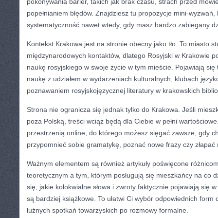
pokonywania barier, takich jak brak czasu, strach przed mów
popełnianiem błędów. Znajdziesz tu propozycje mini-wyzwań,
systematyczność nawet wtedy, gdy masz bardzo zabiegany dz
Kontekst Krakowa jest na stronie obecny jako tło. To miasto st
międzynarodowych kontaktów, dlatego Rosyjski w Krakowie po
naukę rosyjskiego w swoje życie w tym mieście. Pojawiają się t
naukę z udziałem w wydarzeniach kulturalnych, klubach jęz
poznawaniem rosyjskojęzycznej literatury w krakowskich biblio
Strona nie ogranicza się jednak tylko do Krakowa. Jeśli mieszk
poza Polską, treści wciąż będą dla Ciebie w pełni wartościowe
przestrzenią online, do którego możesz sięgać zawsze, gdy c
przypomnieć sobie gramatykę, poznać nowe frazy czy złapać 
Ważnym elementem są również artykuły poświęcone różnicom
teoretycznym a tym, którym posługują się mieszkańcy na co d
się, jakie kolokwialne słowa i zwroty faktycznie pojawiają się
są bardziej książkowe. To ułatwi Ci wybór odpowiednich form d
luźnych spotkań towarzyskich po rozmowy formalne.