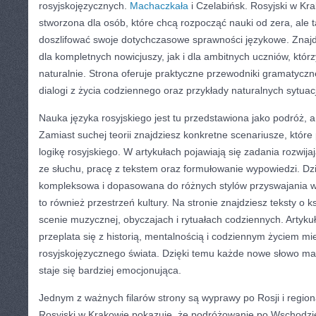
rosyjskojęzycznych.
Machaczkała
i Czelabińsk. Rosyjski w Kra
stworzona dla osób, które chcą rozpocząć nauki od zera, ale t
doszlifować swoje dotychczasowe sprawności językowe. Znajd
dla kompletnych nowicjuszy, jak i dla ambitnych uczniów, któr
naturalnie. Strona oferuje praktyczne przewodniki gramatyczn
dialogi z życia codziennego oraz przykłady naturalnych sytuac
Nauka języka rosyjskiego jest tu przedstawiona jako podróż, a
Zamiast suchej teorii znajdziesz konkretne scenariusze, któr
logikę rosyjskiego. W artykułach pojawiają się zadania rozwij
ze słuchu, pracę z tekstem oraz formułowanie wypowiedzi. Dzi
kompleksowa i dopasowana do różnych stylów przyswajania w
to również przestrzeń kultury. Na stronie znajdziesz teksty o k
scenie muzycznej, obyczajach i rytuałach codziennych. Artykuł
przeplata się z historią, mentalnością i codziennym życiem m
rosyjskojęzycznego świata. Dzięki temu każde nowe słowo ma
staje się bardziej emocjonująca.
Jednym z ważnych filarów strony są wyprawy po Rosji i regio
Rosyjski w Krakowie pokazuje, że podróżowanie po Wschodzie