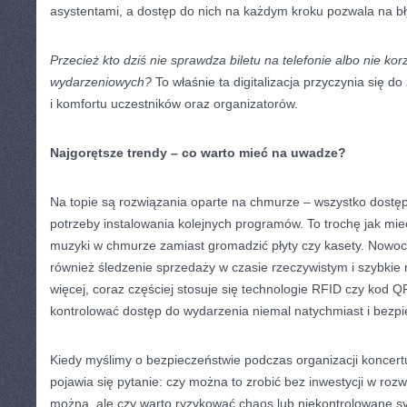
asystentami, a dostęp do nich na każdym kroku pozwala na bł
Przecież kto dziś nie sprawdza biletu na telefonie albo nie korz
wydarzeniowych?
To właśnie ta digitalizacja przyczynia się 
i komfortu uczestników oraz organizatorów.
Najgorętsze trendy – co warto mieć na uwadze?
Na topie są rozwiązania oparte na chmurze – wszystko dostę
potrzeby instalowania kolejnych programów. To trochę jak mieć
muzyki w chmurze zamiast gromadzić płyty czy kasety. Nowoc
również śledzenie sprzedaży w czasie rzeczywistym i szybkie
więcej, coraz częściej stosuje się technologie RFID czy kod 
kontrolować dostęp do wydarzenia niemal natychmiast i bezpi
Kiedy myślimy o bezpieczeństwie podczas organizacji koncert
pojawia się pytanie: czy można to zrobić bez inwestycji w roz
można, ale czy warto ryzykować chaos lub niekontrolowane s