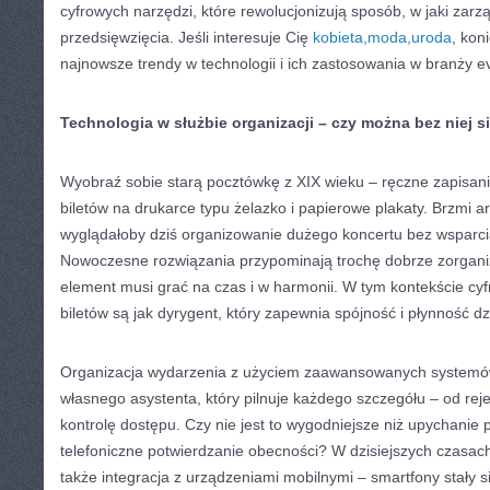
cyfrowych narzędzi, które rewolucjonizują sposób, w jaki za
przedsięwzięcia. Jeśli interesuje Cię
kobieta,moda,uroda
, kon
najnowsze trendy w technologii i ich zastosowania w branży e
Technologia w służbie organizacji – czy można bez niej s
Wyobraź sobie starą pocztówkę z XIX wieku – ręczne zapisanie
biletów na drukarce typu żelazko i papierowe plakaty. Brzmi 
wyglądałoby dziś organizowanie dużego koncertu bez wsparci
Nowoczesne rozwiązania przypominają trochę dobrze zorgani
element musi grać na czas i w harmonii. W tym kontekście cy
biletów są jak dyrygent, który zapewnia spójność i płynność dz
Organizacja wydarzenia z użyciem zaawansowanych systemów 
własnego asystenta, który pilnuje każdego szczegółu – od reje
kontrolę dostępu. Czy nie jest to wygodniejsze niż upychanie p
telefoniczne potwierdzanie obecności? W dzisiejszych czasac
także integracja z urządzeniami mobilnymi – smartfony stały 