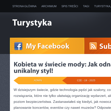
STRONA GŁÓWNA
ARCHIWUM
SPIS TREŚCI
TAGI
TURYSTYKA
ADMIN
CZE - 19 - 2025
W dzisiejszym świecie, gdzie technologia pędzi jak szalony, c
rozwiązania, które nie tylko ułatwiają organizację wydarzeń, 
poziom bezpieczeństwa. Zastanawiałeś się kiedyś, jak nowoc
planowanie koncertów, eventów czy nawet muzeów? Odpowiedź 