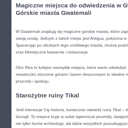
Magiczne miejsca do odwiedzenia w G
Górskie miasta Gwatemali
W Gwatemali ⁤znajdują się magiczne górskie miasta, które zap
swoją urodą. Jednym z ⁤takich miejsc jest⁤ Antigua, położona w
Spacerując po uliczkach tego urokliwego miasta, można podziw
oraz klimatyczne⁣ kawiarnie ‌i restauracje.
Otro Rios to kolejne niezwykłe​ miejsce, które warto odwiedzić
miasteczko⁤ otoczone górami i lasem deszczowym to idealne mi
przyrody ⁤i⁤ spokoju.
Starożytne ruiny Tikal
Jeśli interesuje Cię historia,⁢ koniecznie‍ odwiedź ruiny Tikal
dżungli.⁢ To miejsce kryje w sobie tajemnicze ‍piramidy, świątyn
nie tylko fanów archeologii, ale także wszystkich‌ poszukują