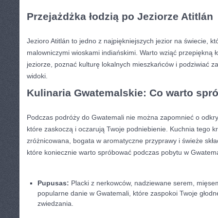
Przejażdżka łodzią po Jeziorze Atitlán
Jezioro ⁣Atitlán to ⁢jedno ⁢z najpiękniejszych jezior na świecie, 
malowniczymi wioskami ⁢indiańskimi. Warto wziąć przepiękną 
jeziorze, ⁢poznać kulturę lokalnych ​mieszkańców i‍ podziwiać 
widoki.
Kulinaria Gwatemalskie: Co warto sp
Podczas podróży do Gwatemali nie⁤ można zapomnieć o odkr
które zaskoczą i‍ oczarują Twoje podniebienie. Kuchnia ⁤tego kr
zróżnicowana, bogata w aromatyczne ‍przyprawy i świeże składni
które koniecznie warto ⁤spróbować podczas pobytu⁢ w Gwatema
Pupusas:
Placki z nerkowców, nadziewane serem, mięse
popularne danie w Gwatemali, które zaspokoi Twoje‍ głodn
zwiedzania.