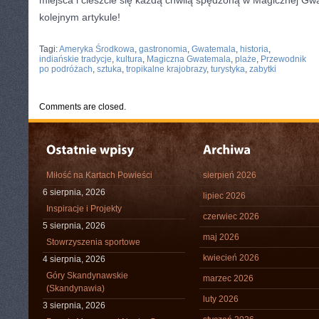
miejsca i cieszcie się każdą chwilą spędzoną w Magicznej Gw
⁤kolejnym artykule!
CATEGORIES:
TURYSTYKA, PODRÓŻE
Tagi:
Ameryka Środkowa
,
gastronomia
,
Gwatemala
,
historia
,
indiańskie tradycje
,
kultura
,
Magiczna Gwatemala
,
plaże
,
Przewodnik
po podróżach
,
sztuka
,
tropikalne krajobrazy
,
turystyka
,
zabytki
Comments are closed.
Miłość na Kartach Powieści
sierpień 2026
6 sierpnia, 2026
lipiec 2026
Inspiracje i Projekty
czerwiec 2026
5 sierpnia, 2026
maj 2026
Stowrzyszenia sportowe
kwiecień 2026
4 sierpnia, 2026
Góry Skandynawskie
marzec 2026
(Skandynawia)
luty 2026
3 sierpnia, 2026