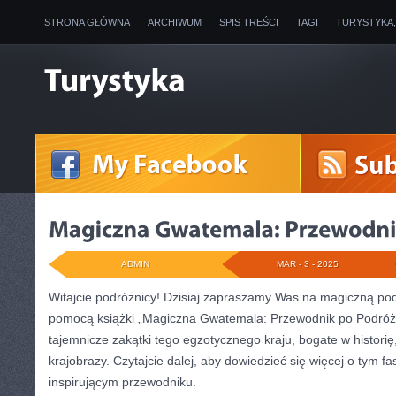
STRONA GŁÓWNA
ARCHIWUM
SPIS TREŚCI
TAGI
TURYSTYKA
ADMIN
MAR - 3 - 2025
Witajcie podróżnicy! Dzisiaj zapraszamy Was na magiczną podr
pomocą książki „Magiczna Gwatemala: Przewodnik po‍ Podróża
tajemnicze zakątki tego egzotycznego kraju, bogate w historię, 
krajobrazy. Czytajcie dalej, aby dowiedzieć się więcej o tym f
inspirującym ⁢przewodniku.