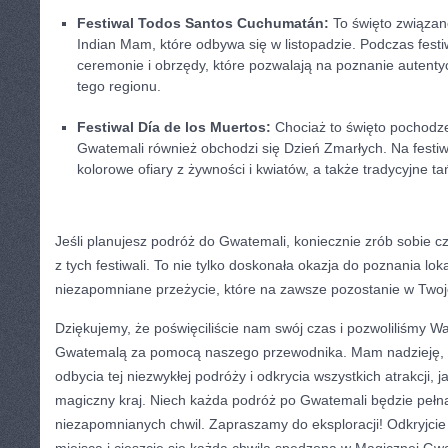
Festiwal Todos‍ Santos⁢ Cuchumatán:
To święto związan
Indian Mam, które odbywa się ‍w listopadzie. Podczas festi
ceremonie i ⁣obrzędy,⁢ które pozwalają na poznanie autenty
tego regionu.
Festiwal Día de los⁤ Muertos:
Chociaż to święto pochodz
⁢Gwatemali również obchodzi się Dzień Zmarłych. Na fest
kolorowe ofiary z żywności i kwiatów, a także tradycyjne ta
Jeśli planujesz podróż do Gwatemali, koniecznie zrób sobie 
z tych festiwali. To nie tylko ⁤doskonała okazja ⁢do poznania loka
niezapomniane przeżycie, które na zawsze pozostanie w Twoj
Dziękujemy, że poświęciliście​ nam swój⁣ czas ⁣i pozwoliliśmy 
Gwatemalą za pomocą naszego przewodnika. Mam nadzieję, 
odbycia tej niezwykłej podróży i odkrycia wszystkich ⁤atrakcji,
magiczny kraj. Niech każda podróż po Gwatemali będzie pełna
niezapomnianych chwil. ⁣Zapraszamy do eksploracji! Odkryjci