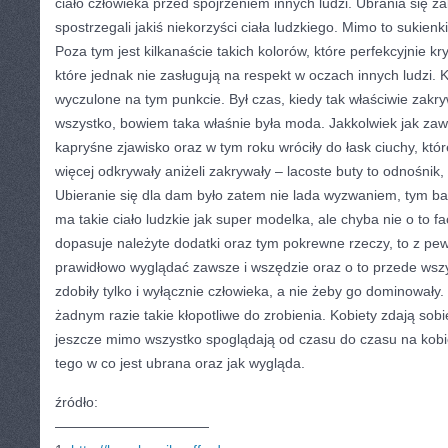
ciało człowieka przed spojrzeniem innych ludzi. Ubrania się za
spostrzegali jakiś niekorzyści ciała ludzkiego. Mimo to sukienk
Poza tym jest kilkanaście takich kolorów, które perfekcyjnie kry
które jednak nie zasługują na respekt w oczach innych ludzi. 
wyczulone na tym punkcie. Był czas, kiedy tak właściwie zakr
wszystko, bowiem taka właśnie była moda. Jakkolwiek jak zaws
kapryśne zjawisko oraz w tym roku wróciły do łask ciuchy, kt
więcej odkrywały aniżeli zakrywały – lacoste buty to odnośnik, 
Ubieranie się dla dam było zatem nie lada wyzwaniem, tym bar
ma takie ciało ludzkie jak super modelka, ale chyba nie o to fa
dopasuje należyte dodatki oraz tym pokrewne rzeczy, to z pew
prawidłowo wyglądać zawsze i wszędzie oraz o to przede wszy
zdobiły tylko i wyłącznie człowieka, a nie żeby go dominowały. 
żadnym razie takie kłopotliwe do zrobienia. Kobiety zdają sob
jeszcze mimo wszystko spoglądają od czasu do czasu na kobi
tego w co jest ubrana oraz jak wygląda.
źródło:
———————————