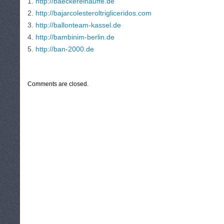
1.
http://baeckereihauffe.de
2.
http://bajarcolesteroltrigliceridos.com
3.
http://ballonteam-kassel.de
4.
http://bambinim-berlin.de
5.
http://ban-2000.de
CATEGORIES:
TURYSTYKA, PODRÓŻE
Comments are closed.