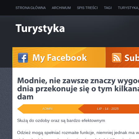
STRONA GŁÓWNA
ARCHIWUM
SPIS TREŚCI
TAGI
TURYSTYKA
ADMIN
LIP - 14 - 2025
Służą do ozdoby oraz są bardzo efektownym
Odzież mogą spełniać rozmaite funkcje, niemniej jednak ma w