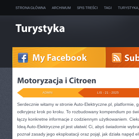
STRONA GŁÓWNA
ARCHIWUM
SPIS TREŚCI
TAGI
TURYSTYKA
ADMIN
LIS - 21 - 2025
Serdecznie witamy w stronie Auto-Elektryczne.pl, platformie,
odkryjesz krok po kroku. To rozbudowany kompendium po świec
łączy konkretne informacje z codziennym użytkowaniem. Ciek
Ideą Auto-Elektryczne.pl jest ułatwić Ci, abyś świadomie wyb
poznał zasady jego eksploatacji oraz pojął, jak działa napęd 