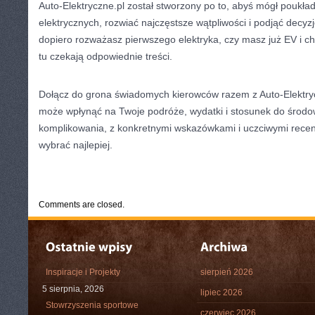
Auto-Elektryczne.pl został stworzony po to, abyś mógł pouk
elektrycznych, rozwiać najczęstsze wątpliwości i podjąć decyz
dopiero rozważasz pierwszego elektryka, czy masz już EV i ch
tu czekają odpowiednie treści.
Dołącz do grona świadomych kierowców razem z Auto-Elektryc
może wpłynąć na Twoje podróże, wydatki i stosunek do środ
komplikowania, z konkretnymi wskazówkami i uczciwymi recen
wybrać najlepiej.
CATEGORIES:
TURYSTYKA, PODRÓŻE
Comments are closed.
Inspiracje i Projekty
sierpień 2026
5 sierpnia, 2026
lipiec 2026
Stowrzyszenia sportowe
czerwiec 2026