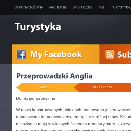
STRONA GŁÓWNA
ARCHIWUM
SPIS TREŚCI
TAGI
TURYSTYKA
ADMIN
LIP - 31 - 2025
Domki jednorodzinne
W nowo konstruowanych obiektach montowana jest nowoczesna
dopasowana do przewodzenia energii przeróżnej mocy. Kilkudzi
mieszkania mają w własnych ścianach armatury stare, z zuży
położone według starych, nie wykorzystywanych dziś rozwiąz