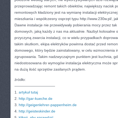
przeprowadzając remont takich obiektów, największy nacisk 
remontowych kładziony jest na wymianę instalacji elektrycznej
mieszkania i współczesny osprzęt typu http://www.230w.pl/, jak
Dawne instalacje nie przewidywały pobierania mocy przez tak
domowych, jaką każdy z nas ma aktualnie. Nazbyt kolosalne o
przyczyną zwarcia instalacji, co w wielu przypadkach doprow
takim skutkom, ekipa elektryków powinna dostać przed rem
domowego, który będzie zainstalowany, w celu wzmocnienia in
zgrupowania. Takim nadzwyczajnym punktem jest kuchnia, g
niedostosowana do wymogów instalacja elektryczna może spr
na dużą ilość sprzętów zasilanych prądem.
źródło:
———————————
1.
artykuł tutaj
2.
http://gar-kueche.de
3.
http://geigenlehrer-pappenheim.de
4.
http://geisteskinder.de
5.
kliknij, aby sprawdzić