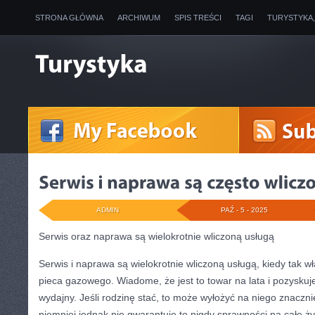
STRONA GŁÓWNA
ARCHIWUM
SPIS TREŚCI
TAGI
TURYSTYKA
ADMIN
PAŹ - 5 - 2025
Serwis oraz naprawa są wielokrotnie wliczoną usługą
Serwis i naprawa są wielokrotnie wliczoną usługą, kiedy tak w
pieca gazowego. Wiadome, że jest to towar na lata i pozyskuj
wydajny. Jeśli rodzinę stać, to może wyłożyć na niego znaczni
niemniej jednak nie gwarantuje to nigdy sprawności na całe ż