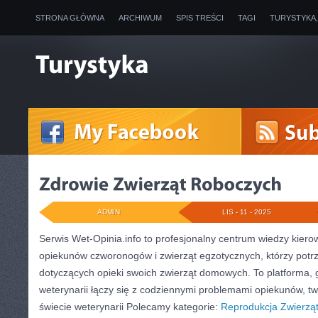
STRONA GŁÓWNA
ARCHIWUM
SPIS TREŚCI
TAGI
TURYSTYKA
ADMIN
LIS - 11 - 2025
Serwis Wet-Opinia.info to profesjonalny centrum wiedzy kie
opiekunów czworonogów i zwierząt egzotycznych, którzy potr
dotyczących opieki swoich zwierząt domowych. To platforma, 
weterynarii łączy się z codziennymi problemami opiekunów, t
świecie weterynarii Polecamy kategorie:
Reprodukcja Zwierzą