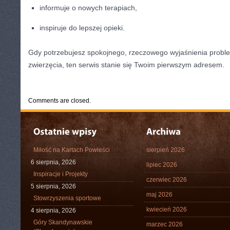
informuje o nowych terapiach,
inspiruje do lepszej opieki.
Gdy potrzebujesz spokojnego, rzeczowego wyjaśnienia prob
zwierzęcia, ten serwis stanie się Twoim pierwszym adresem.
CATEGORIES:
TURYSTYKA, PODRÓŻE
Comments are closed.
Miłość na Kartach Powieści
sierpień 2026
6 sierpnia, 2026
lipiec 2026
Inspiracje i Projekty
czerwiec 2026
5 sierpnia, 2026
maj 2026
Stowrzyszenia sportowe
kwiecień 2026
4 sierpnia, 2026
Góry Skandynawskie
marzec 2026